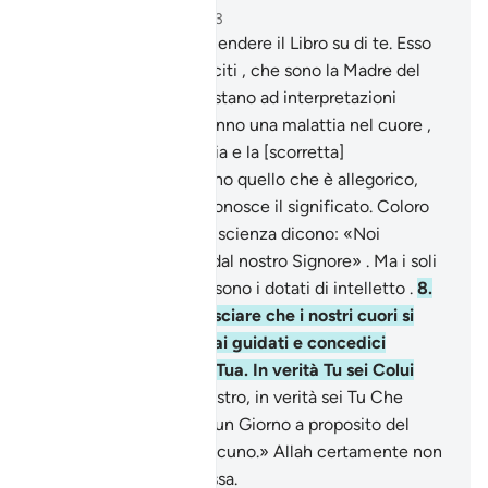
Capitolo 3, Pagina 50, Juz 3
7
.
E Lui Che ha fatto scendere il Libro su di te. Esso
contiene versetti espliciti , che sono la Madre del
Libro , e altri che si prestano ad interpretazioni
diverse . Coloro che hanno una malattia nel cuore ,
che cercano la discordia e la [scorretta]
interpretazione, seguono quello che è allegorico,
mentre solo Allah ne conosce il significato. Coloro
che sono radicati nella scienza dicono: «Noi
crediamo: tutto viene dal nostro Signore» . Ma i soli
a ricordarsene sempre sono i dotati di intelletto .
8
.
«Signor nostro, non lasciare che i nostri cuori si
perdano dopo che li hai guidati e concedici
misericordia da parte Tua. In verità Tu sei Colui
Che dona.
9
.
Signor nostro, in verità sei Tu Che
radunerai gli uomini in un Giorno a proposito del
quale non v’è dubbio alcuno.» Allah certamente non
manca alla Sua promessa.