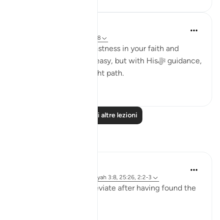
Dr. Haifaa Younis
3 anni fa
·
Riferimento
ayah 3:8
Ask Allahﷻ for steadfastness in your faith and
actions. It may not be easy, but with Hisﷻ guidance,
you can stay on the right path.
43
2
Leggi altre lezioni
Riflessi
Sirotum Daud
7 settimane fa
·
Riferimento
ayah 3:8, 25:26, 2:2-3
How does someone deviate after having found the
truth exactly?