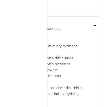
Vedi altro
34
5
Rafidah Sidek
16 settimane fa
·
Riferimento
ayah 3:8
DOA
A prayer we truly need in every moment…
…when we are tested with difficulties
…when we are tested with blessings
…when we feel at our lowest
…when we reach great heights
AND for those who use social media, this is
especially important—so that everything...
Vedi altro
25
2