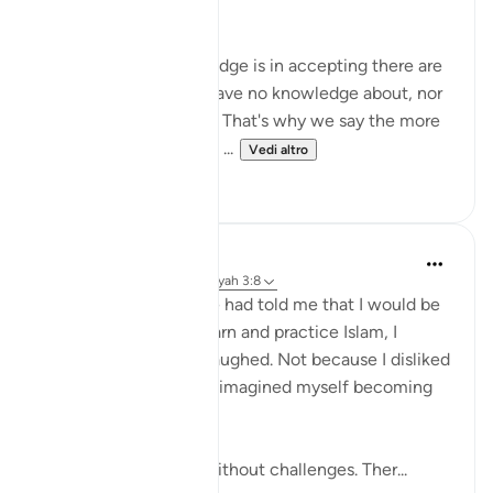
In short, arrogance.
The paradox of knowledge is in accepting there are
matters in which we have no knowledge about, nor
a means of reaching it. That's why we say the more
you know, the less you ...
Vedi altro
15
2
Binte Khan
7 settimane fa
·
Riferimento
ayah 3:8
A year ago, if someone had told me that I would be
sincerely striving to learn and practice Islam, I
probably would have laughed. Not because I disliked
it, but because I never imagined myself becoming
that person.
The journey was not without challenges. Ther...