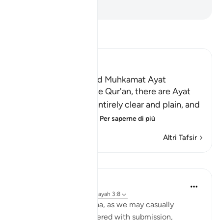
-
Hamza Roberto Piccardo
Leggi il Tafsir
Ibn Kathir (Abridged)
The Mutashabihat and Muhkamat Ayat
Allah states that in the Qur'an, there are Ayat
that are Muhkamat, entirely clear and plain, and
these are the found
…
Per saperne di più
Altri Tafsir
Lezioni
Ilm for Success
24 settimane fa
·
Riferimento
ayah 3:8
This is not a simple duaa, as we may casually
assume. It is a duaa layered with submission,