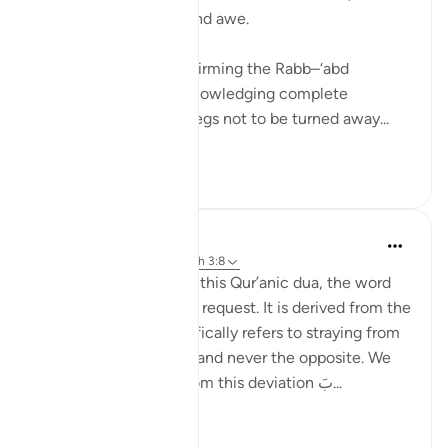
awareness, humility, and awe.
The duaa begins by affirming the Rabb–‘abd
relationship (رَبَّنَا), acknowledging complete
dependence. It then begs not to be turned away...
Vedi altro
3
0
Ola Shoubaki
anno scorso
·
Riferimento
ayah 3:8
In the first segment of this Qur’anic dua, the word
تُزِغْ is used to form the request. It is derived from the
verb زَاغَ - which specifically refers to straying from
the truth to falsehood and never the opposite. We
ask to be protected from this deviation بَ...
Vedi altro
11
2