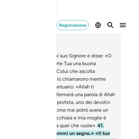
Registrazione
ggere nel contesto
itolo 3, Pagina 55, Juz 3
.
Zaccaria allora si rivolse al suo Signore e disse: «O
gnor mio, concedimi da parte Tua una buona
cendenza. In verità Tu sei Colui che ascolta
nvocazione».
39
.
Gli angeli lo chiamarono mentre
va ritto in preghiera nel Santuario: «Allah ti
nuncia Giovanni , che confermerà una parola di Allah
arà un nobile, un casto, un profeta, uno dei devoti».
.
Disse: «O mio Signore, come mai potrò avere un
lio? Già ho raggiunto la vecchiaia e mia moglie è
rile». Disse: «Così! Allah fa quel che vuole».
41
.
ignore, disse Zaccaria, dammi un segno.» «Il tuo