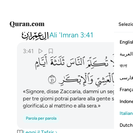
Selezi
003
قال رب اجعل لي اية قال ايتك الا تكلم ا
Ali 'Imran
3:41
Englis
3:41
العربية
ﲃ
ﲄ
ﲅ
ﲆ
ﲇ
বাংলা
ﲏ
ﲐ
ﲑ
ارسی
França
«Signore, disse Zaccaria, dammi un segno.» «Il 
per tre giorni potrai parlare alla gente solo a s
Indon
glorificaLo al mattino e alla sera.»
Italia
Parola per parola
Dutch
Leggi il Tafsir