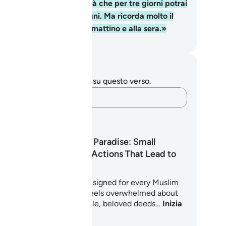
no, disse [il Signore], sarà che per tre giorni potrai
rlare alla gente solo a segni. Ma ricorda molto il
o Signore e glorificaLo al mattino e alla sera.»
mza Roberto Piccardo
punti e riflessioni
 hai appunti o riflessioni su questo verso.
Cattura i tuoi pensieri…
ani di apprendimento
The Path to Paradise: Small
Consistent Actions That Lead to
Jannah
s 7-day spiritual plan is designed for every Muslim
o yearns for Jannah but feels overwhelmed about
ere to start. Through simple, beloved deeds…
Inizia
 imparare