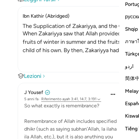
Portu
Ibn Kathir (Abridged)
русск
The Supplication of Zakariyya, and the Good N
Shqip
When Zakariyya saw that Allah provided susten
ภาษา
fruits of winter in summer and the fruits of su
child of his own. By then, Zakariyya had becom
Türkç
اردو
Lezioni
简体
Melay
J Yousef
5 anni fa
·
Riferimento
ayah 3:41, 14:7, 3:191
Españ
So what exactly is remembrance?
Kiswah
Remembrance of Allah includes specified
Tiếng 
dhikr (such as saying subhan’Allah, la ilaha
ila Allah, etc.), but it is also anything you