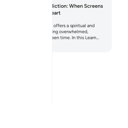
Screen Addiction: When Screens
Steal the Heart
is 5-day Quran-based plan offers a spiritual and
actical reset for those feeling overwhelmed,
ttered, or addicted to screen time. In this Learn…
izia ad imparare