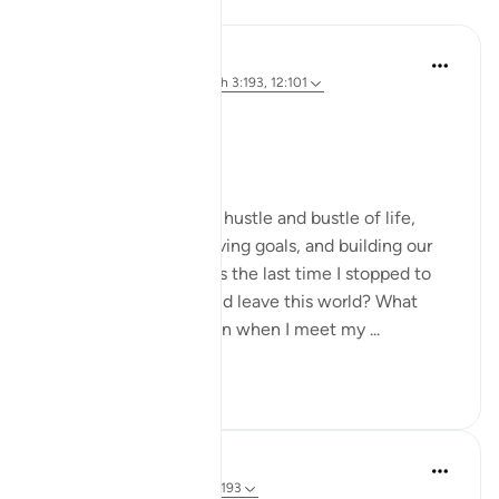
Riflessi
Dr Maryam Fayyaz
anno scorso
·
Riferimento
ayah 3:193, 12:101
﷽.
Endings matter.
We often focus on the hustle and bustle of life,
chasing dreams, achieving goals, and building our
legacies. But when was the last time I stopped to
think about how I would leave this world? What
state will my heart be in when I meet my ...
Vedi altro
15
5
Dr Maryam Fayyaz
2 anni fa
·
Riferimento
ayah 3:193