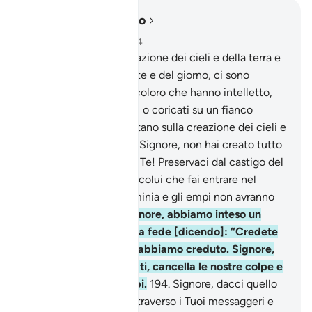
Leggere nel contesto
Capitolo 3, Pagina 75, Juz 4
190
.
In verità, nella creazione dei cieli e della terra e
nell’alternarsi della notte e del giorno, ci sono
certamente segni per coloro che hanno intelletto,
191
.
che in piedi, seduti o coricati su un fianco
ricordano Allah e meditano sulla creazione dei cieli e
della terra, [dicendo]: «Signore, non hai creato tutto
questo invano. Gloria a Te! Preservaci dal castigo del
Fuoco.
192
.
O Signore, colui che fai entrare nel
Fuoco lo copri di ignominia e gli empi non avranno
chi li soccorra.
193
.
Signore, abbiamo inteso un
nunzio che invitava alla fede [dicendo]: “Credete
nel vostro Signore!” e abbiamo creduto. Signore,
perdona i nostri peccati, cancella le nostre colpe e
facci morire con i probi.
194
.
Signore, dacci quello
che ci hai promesso attraverso i Tuoi messaggeri e