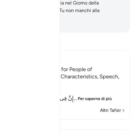
non coprirci di ignominia nel Giorno della
Resurrezione. In verità Tu non manchi alla
promessa».
-
Hamza Roberto Piccardo
Leggi il Tafsir
Ibn Kathir (Abridged)
The Proofs of Tawhid for People of
Understanding, their Characteristics, Speech,
and Supplications
Allah said,
إِنَّ فِى خَلْقِ السَّمَـوَتِ وَالاٌّرْضِ
…
Per saperne di più
Altri Tafsir
Lezioni