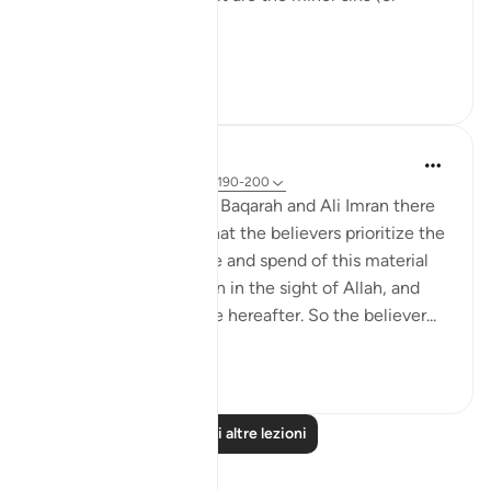
misdeeds).
...
Vedi altro
22
1
Omar Suleiman
8 anni fa
·
Riferimento
ayah 3:190-200
We realize here that in Baqarah and Ali Imran there
is a constant theme: that the believers prioritize the
hereafter and they give and spend of this material
world seeking elevation in the sight of Allah, and
seeking salvation in the hereafter. So the believer...
Vedi altro
3
0
Leggi altre lezioni