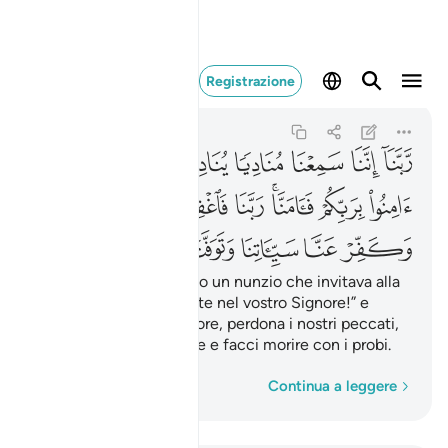
ربنا اننا سمعنا مناديا ي
Registrazione
Ali 'Imran
3:193
3:193
ﲨ
ﲩ
ﲪ
ﲫ
ﲬ
ﲭ
ﲮ
ﲯ
ﲰ
ﲱﲲ
ﲳ
ﲴ
ﲵ
ﲶ
ﲷ
ﲸ
ﲹ
ﲺ
ﲻ
ﲼ
ﲽ
Signore, abbiamo inteso un nunzio che invitava alla
fede [dicendo]: “Credete nel vostro Signore!” e
abbiamo creduto. Signore, perdona i nostri peccati,
cancella le nostre colpe e facci morire con i probi.
Parola per parola
Continua a leggere