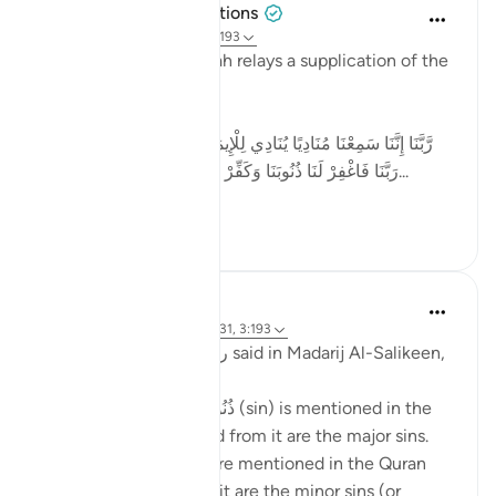
Tulayhah Tafsir Translations
2 anni fa
·
Riferimento
ayah 3:193
In surah Aal 'Imran, Allah relays a supplication of the
believers:
[رَّبَّنَا إِنَّنَا سَمِعْنَا مُنَادِيًا يُنَادِي لِلْإِيمَانِ أَنْ آمِنُوا بِرَبِّكُمْ فَآمَنَّا ۚ
رَبَّنَا فَاغْفِرْ لَنَا ذُنُوبَنَا وَكَفِّرْ عَنَّا سَيِّئَاتِنَا وَتَوَفَّنَا مَعَ الْأَبْ...
Vedi altro
4
1
Waleed Basyouni
5 anni fa
·
Riferimento
ayah 4:31, 3:193
Ibn Al-Qayyim رحمه الله said in Madarij Al-Salikeen,
Wherever the word ذُنُوب (sin) is mentioned in the
Quran what is intended from it are the major sins.
And wherever ﺴﻴﺌﺎﺕ are mentioned in the Quran
what is intended from it are the minor sins (or