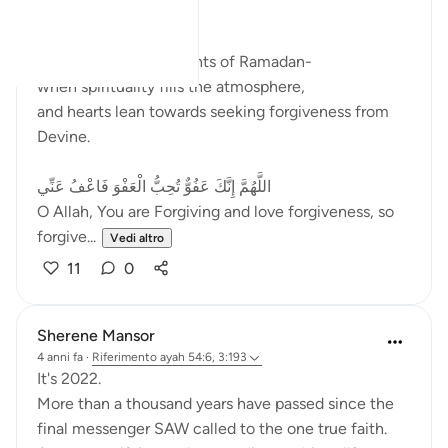
﷽
These are the holy nights of Ramadan-
when spirituality fills the atmosphere,
and hearts lean towards seeking forgiveness from
Devine.
اللَّهُمَّ إِنَّكَ عَفُوٌّ تُحِبُّ الْعَفْوَ فَاعْفُ عَنِّي
O Allah, You are Forgiving and love forgiveness, so
forgive...
Vedi altro
11
0
Sherene Mansor
4 anni fa
·
Riferimento
ayah 54:6, 3:193
It's 2022.
More than a thousand years have passed since the
final messenger SAW called to the one true faith.