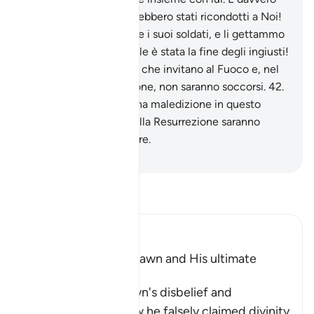
credevano che non sarebbero stati ricondotti a Noi!
40
.
Lo afferrammo, lui e i suoi soldati, e li gettammo
nelle onde. Guarda quale è stata la fine degli ingiusti!
41
.
Ne facemmo guide che invitano al Fuoco e, nel
Giorno della Resurrezione, non saranno soccorsi.
42
.
Li perseguimmo con una maledizione in questo
mondo e nel Giorno della Resurrezione saranno
quelli di cui si avrà orrore.
-
Hamza Roberto Piccardo
Leggi il Tafsir
Ibn Kathir (Abridged)
The Arrogance of Fir`awn and His ultimate
Destiny
Allah tells us of Fir`awn's disbelief and
wrongdoing, and how he falsely claimed divinity