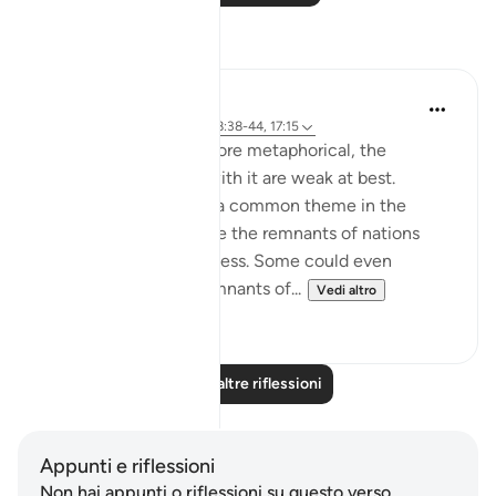
Riflessi
Hana Alasry
6 anni fa
·
Riferimento
ayah 28:38-44, 17:15
The order to build is more metaphorical, the
accounts associated with it are weak at best.
'See then their end' is a common theme in the
Quran for people to see the remnants of nations
who lived in heedlessness. Some could even
physically see their remnants of...
Vedi altro
2
0
Leggi altre riflessioni
Appunti e riflessioni
Non hai appunti o riflessioni su questo verso.