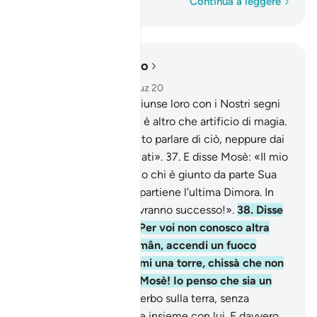
Parola per parola
Continua a leggere
Leggere nel contesto
Capitolo 28, Pagina 390, Juz 20
36
.
Quando poi Mosè giunse loro con i Nostri segni
evidenti, dissero: «Non è altro che artificio di magia.
Non abbiamo mai sentito parlare di ciò, neppure dai
nostri più lontani antenati».
37
.
E disse Mosè: «Il mio
Signore conosce meglio chi è giunto da parte Sua
con la Guida e a chi appartiene l’ultima Dimora. In
verità gli ingiusti non avranno successo!».
38
.
Disse
Faraone: «O notabili! Per voi non conosco altra
divinità che me. O Hâmân, accendi un fuoco
sull’argilla e costruiscimi una torre, chissà che non
ascenda fino al Dio di Mosè! Io penso che sia un
bugiardo!».
39
.
Fu superbo sulla terra, senza
ragione, e le sue armate insieme con lui. E davvero