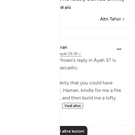
for his evi
…
Per saperne di più
Altri Tafsir
Lezioni
In the Shade of the Quran
31 settimane fa
·
Riferimento
ayah 28:38
Pharaoh's response to Moses's reply in Ayah 37 is
evasive, boastful, and sarcastic:
"Nobles! I know of no deity that you could have
other than myself. Well, Haman, kindle for me a fire
[to bake bricks] of clay, and then build me a lofty
tower, so that I may h...
Vedi altro
0
0
Leggi altre lezioni