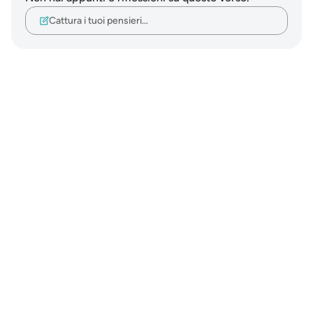
Cattura i tuoi pensieri…
Notes
placeholders
close