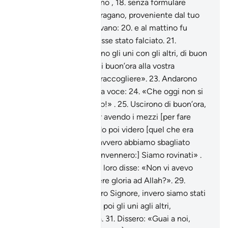
fare il raccolto al mattino ,
18
.
senza formulare
riserva .
19
.
Venne un uragano, proveniente dal tuo
Signore, mentre dormivano:
20
.
e al mattino fu
come se [il giardino] fosse stato falciato.
21
.
L’indomani si chiamarono gli uni con gli altri, di buon
mattino:
22
.
«Andate di buon’ora alla vostra
piantagione, se volete raccogliere».
23
.
Andarono
parlando tra loro a bassa voce:
24
.
«Che oggi non si
presenti a voi un povero!» .
25
.
Uscirono di buon’ora,
in preda all’avarizia, pur avendo i mezzi [per fare
l’elemosina].
26
.
Quando poi videro [quel che era
avvenuto], dissero: «Davvero abbiamo sbagliato
[strada]!
27
.
[Ma poi convennero:] Siamo rovinati» .
28
.
Il più equilibrato tra loro disse: «Non vi avevo
forse avvertito di rendere gloria ad Allah?».
29
.
Dissero: «Gloria al nostro Signore, invero siamo stati
ingiusti».
30
.
Si volsero poi gli uni agli altri,
biasimandosi a vicenda.
31
.
Dissero: «Guai a noi,