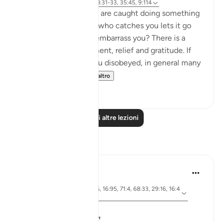
4 anni fa
·
Riferimento
ayah 68:31-33, 35:45, 9:114
How do you feel when are caught doing something
wrong, but the person who catches you lets it go
and doesn’t punish or embarrass you? There is a
mixture of embarrassment, relief and gratitude. If
you love the person you disobeyed, in general many
would vow nev...
Vedi altro
36
2
Leggi altre lezioni
Riflessi
Aireen Akter
2 anni fa
·
ayah 29:64, 39:26, 16:95, 71:4, 68:33, 29:16, 16:4
Riferimento
1, 2:103, 9:41
❝. . . if only you knew!❞
❝. . . if only they knew!❞