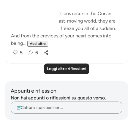
These rhetorical expressions recur in the Qur'an
multiple times. In the fast-moving world, they are
like pause buttons that freeze you all of a sudden.
And from the crevices of your heart comes into
being...
Vedi altro
5
6
Leggi altre riflessioni
Appunti e riflessioni
Non hai appunti o riflessioni su questo verso.
Cattura i tuoi pensieri…