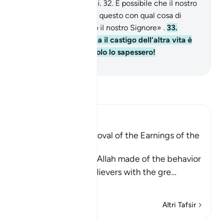
invero siamo stati iniqui.
32
.
È possibile che il nostro
Signore ci compensi di questo con qual cosa di
migliore. Noi bramiamo il nostro Signore» .
33
.
Questo fu il castigo, ma il castigo dell’altra vita è
ancora maggiore, se solo lo sapessero!
-
Hamza Roberto Piccardo
Leggi il Tafsir
Ibn Kathir (Abridged)
A Parable of the Removal of the Earnings of the
Disbelievers
This is a parable that Allah made of the behavior
of the Quraysh disbelievers with the gre
…
Per saperne di più
Altri Tafsir