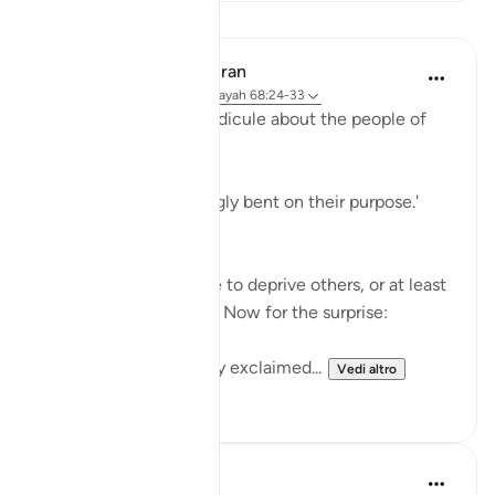
Lezioni
In the Shade of the Quran
31 settimane fa
·
Riferimento
ayah 68:24-33
The surah adds more ridicule about the people of
the garden:
'Early they went, strongly bent on their purpose.'
(Verse 25)
They certainly felt able to deprive others, or at least
to deprive themselves. Now for the surprise:
'When they saw it, they exclaimed...
Vedi altro
1
0
J Yousef