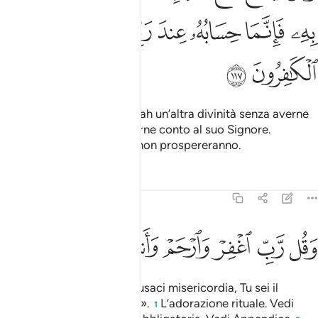
ﲽ
ﲾ
ﲿ
ﳀ
ﳁﳂ
ﳃ
ﳄ
ﳅ
ﳆ
ﳇ
E chi invoca insieme ad Allah un’altra divinità senza averne
prova alcuna, dovrà renderne conto al suo Signore.
Certamente i miscredenti non prospereranno.
Tafsir
Lezioni
Riflessi
23:118
ﳈ
ﳉ
ﳊ
ﳋ
قل رب اغفر وارحم وانت خير الراحمين ١١٨
ﳌ
ﳍ
ﳎ
ﳏ
َقُل رَّبِّ ٱغْفِرْ وَٱرْحَمْ وَأَنتَ خَيْرُ ٱلرَّٰحِمِينَ ١١٨
E di’: «Signore, perdona e usaci misericordia, Tu sei il
Migliore dei misericordiosi».
L’adorazione rituale. Vedi
1