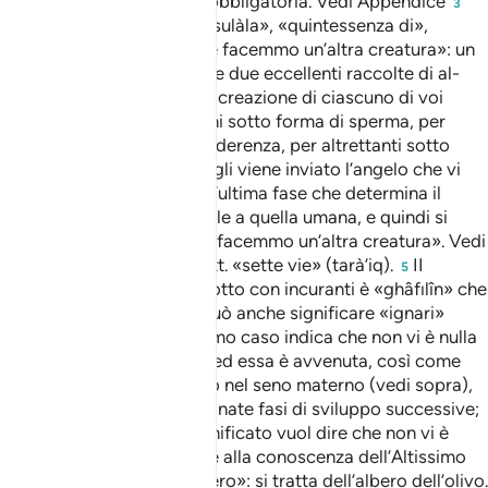
Appendice
L’elemosina obbligatoria. Vedi Appendice
2
3
«estratto di argilla»: lett. «sulàla», «quintessenza di»,
«argilla sceltissima».
«ne facemmo un’altra creatura»: un
4
celebre hadith inserito nelle due eccellenti raccolte di al-
Bukhari e Muslim dice: «La creazione di ciascuno di voi
avviene per quaranta giorni sotto forma di sperma, per
altrettanti sotto forma di aderenza, per altrettanti sotto
forma di embrione, quindi gli viene inviato l’angelo che vi
insuffla lo spirito». È quest’ultima fase che determina il
passaggio dalla vita animale a quella umana, e quindi si
spiega il senso di quel «ne facemmo un’altra creatura». Vedi
nota a xxii, «sette cieli»: lett. «sette vie» (tarà’iq).
II
5
termine che abbiamo tradotto con incuranti è «ghâfılîn» che
come abbiamo già visto può anche significare «ignari»
(vedi nota a XII, 3). Nel primo caso indica che non vi è nulla
di casuale nella creazione ed essa è avvenuta, così come
avviene per l’essere umano nel seno materno (vedi sopra),
in base a precise e determinate fasi di sviluppo successive;
assumendo il secondo significato vuol dire che non vi è
nulla nel creato che sfugge alla conoscenza dell’Altissimo
(gloria a Lui).
«quest’albero»: si tratta dell’albero dell’olivo.
6