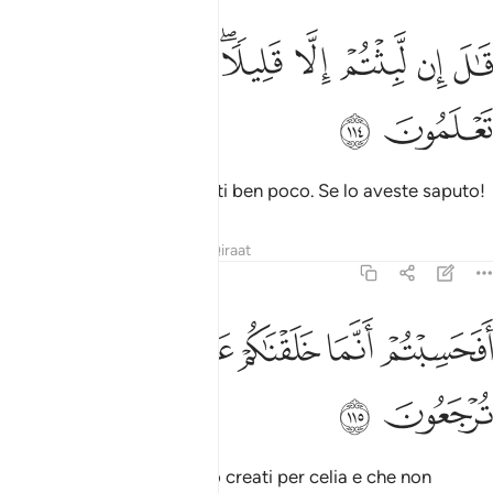
ﲓ
ﲔ
ﲕ
ﲖ
ﲗﲘ
ال ان لبثتم الا قليلا لو انكم كنتم تعلمون ١١٤
ﲙ
ﲚ
ﲛ
َـٰلَ إِن لَّبِثْتُمْ إِلَّا قَلِيلًۭا ۖ لَّوْ أَنَّكُمْ كُنتُمْ تَعْلَمُونَ ١١٤
ﲜ
ﲝ
Dirà: «Davvero siete rimasti ben poco. Se lo aveste saputo!
Tafsir
Lezioni
Riflessi
Qiraat
23:115
ﲞ
ﲟ
ﲠ
ﲡ
فحسبتم انما خلقناكم عبثا وانكم الينا لا ترجعون ١١٥
ﲢ
ﲣ
ﲤ
َفَحَسِبْتُمْ أَنَّمَا خَلَقْنَـٰكُمْ عَبَثًۭا وَأَنَّكُمْ إِلَيْنَا لَا تُرْجَعُونَ ١١٥
ﲥ
ﲦ
Pensavate che vi avessimo creati per celia e che non