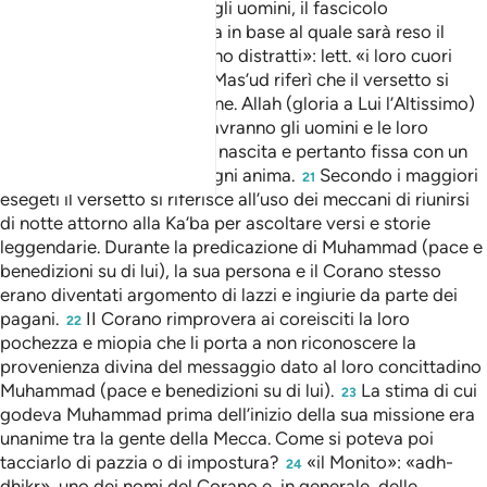
sono annotate le azioni degli uomini, il fascicolo
dell’istruttoria escatologica in base al quale sarà reso il
giudizio.
«i loro cuori sono distratti»: lett. «i loro cuori
19
sono in un abisso».
Ibn Mas’ud riferì che il versetto si
20
riferisce alla predestinazione. Allah (gloria a Lui l’Altissimo)
ben conosce il futuro che avranno gli uomini e le loro
inclinazioni già prima della nascita e pertanto fissa con un
Suo decreto il destino di ogni anima.
Secondo i maggiori
21
esegeti il versetto si riferisce all’uso dei meccani di riunirsi
di notte attorno alla Ka‘ba per ascoltare versi e storie
leggendarie. Durante la predicazione di Muhammad (pace e
benedizioni su di lui), la sua persona e il Corano stesso
erano diventati argomento di lazzi e ingiurie da parte dei
pagani.
II Corano rimprovera ai coreisciti la loro
22
pochezza e miopia che li porta a non riconoscere la
provenienza divina del messaggio dato al loro concittadino
Muhammad (pace e benedizioni su di lui).
La stima di cui
23
godeva Muhammad prima dell’inizio della sua missione era
unanime tra la gente della Mecca. Come si poteva poi
tacciarlo di pazzia o di impostura?
«il Monito»: «adh-
24
dhikr», uno dei nomi del Corano e, in generale, delle