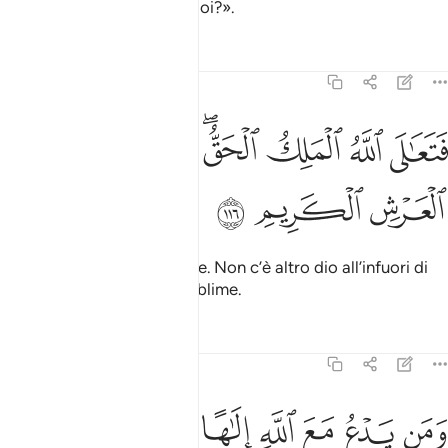
sareste stati ricondotti a Noi?».
Tafsir
Lezioni
Riflessi
23:116
ﲧ
ﲨ
ﲩ
ﲪﲫ
ﲬ
ﲭ
ﲮ
تعالى الله الملك الحق لا الاه الا هو رب العرش الكريم ١١٦
ﲯ
ﲰ
َتَعَـٰلَى ٱللَّهُ ٱلْمَلِكُ ٱلْحَقُّ ۖ لَآ إِلَـٰهَ إِلَّا هُوَ رَبُّ ٱلْعَرْشِ ٱلْكَرِيم
ﲱ
ﲲ
ﲳ
Sia esaltato Allah, il vero Re. Non c’è altro dio all’infuori di
Lui, il Signore del Trono Sublime.
Tafsir
Lezioni
Riflessi
23:117
ﲴ
ﲵ
ﲶ
ﲷ
ﲸ
ﲹ
ﲺ
ﲻ
ﲼ
من يدع مع الله الاها اخر لا برهان له به فانما حسابه عند ربه انه لا يفلح ا
َمَن يَدْعُ مَعَ ٱللَّهِ إِلَـٰهًا ءَاخَرَ لَا بُرْهَـٰنَ لَهُۥ بِهِۦ فَإِنَّمَا حِسَابُهُ