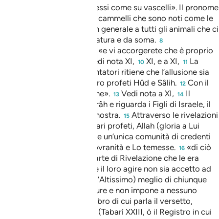
Anche: «Viaggiate su di essi come su vascelli». Il pronome
7
si riferisce in particolare ai cammelli che sono noti come le
«navi del deserto», e, più in generale a tutti gli animali che ci
possono servire da cavalcatura e da soma.
8
«Osservatelo…»: nel senso «e vi accorgerete che è proprio
come vi diciamo noi».
Vedi nota XI,
XI, e a XI,
La
9
10
11
maggior parte dei commentatori ritiene che l’allusione sia
agli ‘Ad o ai Thamùd e ai loro profeti Hûd e Sâlih.
Con il
12
senso di «assurdità, illusione».
Vedi nota a XI,
Il
13
14
versetto si riferisce alla Torâh e riguarda i Figli di Israele, il
plurale «seguissero» lo dimostra.
Attraverso le rivelazioni
15
date successivamente ai vari profeti, Allah (gloria a Lui
l’Altissimo) ha voluto creare un’unica comunità di credenti
che riconoscesse la Sua sovranità e Lo temesse.
«di ciò
16
che possiede»: di quella parte di Rivelazione che le era
stata data.
Temendo che il loro agire non sia accetto ad
17
Allah.
Allah (gloria a Lui l’Altissimo) meglio di chiunque
18
altro conosce le Sue creature e non impone a nessuno
carichi troppo gravosi. Il Libro di cui parla il versetto,
secondo l’esegesi classica (Tabarì XXIII, ò il Registro in cui