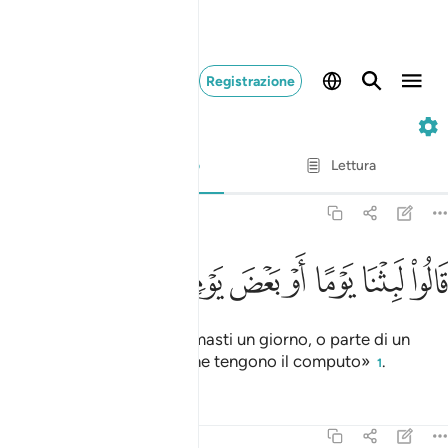
Registrazione
23. Al-Mu'minun
Versetto per versetto
Lettura
Traduzione
: Hamza Roberto Piccardo
23:113
ﲊ
ﲋ
ﲌ
ﲍ
ﲎ
ﲏ
الوا لبثنا يوما او بعض يوم فاسال العادين ١١٣
ﲐ
ﲑ
ﲒ
َالُوا۟ لَبِثْنَا يَوْمًا أَوْ بَعْضَ يَوْمٍۢ فَسْـَٔلِ ٱلْعَآدِّينَ ١١٣
Risponderanno: «Siamo rimasti un giorno, o parte di un
giorno. Interroga coloro che tengono il computo»
.
1
Tafsir
Lezioni
Riflessi
23:114