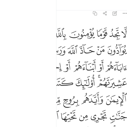
Tafsir
Lezioni
Riflessi
58:22
ﱁ
ﱂ
ﱃ
ﱄ
ﱅ
ﱆ
ﱇ
ا تجد قوما يومنون بالله واليوم الاخر يوادون من حاد الله ورسوله ولو ك
َّا تَجِدُ قَوْمًۭا يُؤْمِنُونَ بِٱللَّهِ وَٱلْيَوْمِ ٱلْـَٔاخِرِ يُوَآدُّونَ مَنْ حَآدّ
ﱈ
ﱉ
ﱊ
ﱋ
ﱌ
ﱍ
ﱎ
ﱏ
ﱐ
ﱑ
ﱒ
ﱓ
ﱔ
ﱕﱖ
ﱗ
ﱘ
ﱙ
ﱚ
ﱛ
ﱜ
ﱝ
ﱞﱟ
ﱠ
ﱡ
ﱢ
ﱣ
ﱤ
ﱥ
ﱦ