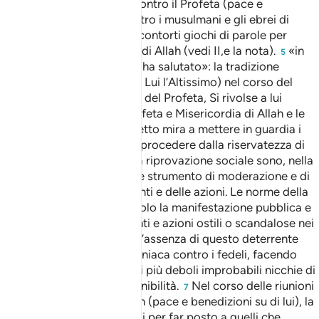
medinesi che tramavano contro il Profeta (pace e
benedizioni su di lui) e contro i musulmani e gli ebrei di
Medina che ricorrevano a contorti giochi di parole per
insultare vilmente l’Inviato di Allah (vedi II,e la nota).
«in
5
un modo in cui Allah non ti ha salutato»: la tradizione
riferisce che Allah (gloria a Lui l’Altissimo) nel corso del
Mi‘ràj, l’Ascensione al cielo del Profeta, Si rivolse a lui
dicendo: «Pace su te o Profeta e Misericordia di Allah e le
Sue benedizioni».
Il versetto mira a mettere in guardia i
6
credenti dal male che può procedere dalla riservatezza di
un colloquio. Il giudizio e la riprovazione sociale sono, nella
società islamica, un grande strumento di moderazione e di
controllo dei comportamenti e delle azioni. Le norme della
sharià infatti, colpiscono solo la manifestazione pubblica e
oggettiva di comportamenti e azioni ostili o scandalose nei
confronti della comunità. L’assenza di questo deterrente
può favorire l’azione demoniaca contro i fedeli, facendo
balenare alle coscienze dei più deboli improbabili nicchie di
anonimato e di fosca impunibilità.
Nel corso delle riunioni
7
che teneva l’Inviato di Allah (pace e benedizioni su di lui), la
gente era restia a stringersi per far posto a quelli che