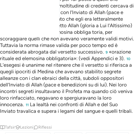
sopraggiungevano.
Una moltitudine di credenti cercava di
8
ottenere incontri personali con l’Inviato di Allah (pace e
benedizioni su di lui) al punto che egli era letteralmente
assillato. Con questo versetto Allah (gloria a Lui l’Altissimo)
stabilisce una sorta di elemosina obbliga toria, per
scoraggiare quelli che non avevano veramente validi motivi.
Tuttavia la norma rimase valida per poco tempo ed è
considerata abrogata dal versetto successivo.
«orazione
9
rituale ed elemosina obbligatoria»: (vedi Appendici e 3).
10
L’esegesi è unanime nel ritenere che il versetto si riferisca a
quegli ipocriti di Medina che avevano stabilito segrete
alleanze con i clan ebraici della città, subdoli oppositori
dell’Inviato di Allah (pace e benedizioni su di lui). Nei loro
incontri segreti insultavano il Profeta ma quando ciò veniva
loro rinfacciato, negavano e spergiuravano la loro
innocenza.
La lealtà nei confronti di Allah e del Suo
11
Inviato travalica e supera i legami del sangue e quelli tribali.
Tafsir
Lezioni
Riflessi