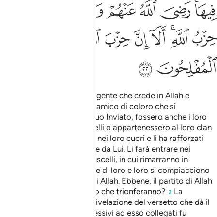
ﱧﱨ
ﱩ
ﱪ
ﱫ
ﱬ
ﱭﱮ
ﱯ
ﱰ
ﱱﱲ
ﱳ
ﱴ
ﱵ
ﱶ
ﱷ
ﱸ
ﱹ
Non troverai alcuno, tra la gente che crede in Allah e
nell’Ultimo Giorno, che sia amico di coloro che si
oppongono ad Allah e al Suo Inviato, fossero anche i loro
padri, i loro figli, i loro fratelli o appartenessero al loro clan
. Egli ha impresso la fede nei loro cuori e li ha rafforzati
1
con uno spirito proveniente da Lui. Li farà entrare nei
Giardini dove scorrono i ruscelli, in cui rimarranno in
perpetuo. Allah si compiace di loro e loro si compiacciono
di Lui. Essi sono il partito di Allah. Ebbene, il partito di Allah
non è forse quello di coloro che trionferanno?
La
2
tradizione riferisce che la rivelazione del versetto che dà il
nome alla sura e i tre successivi ad esso collegati fu