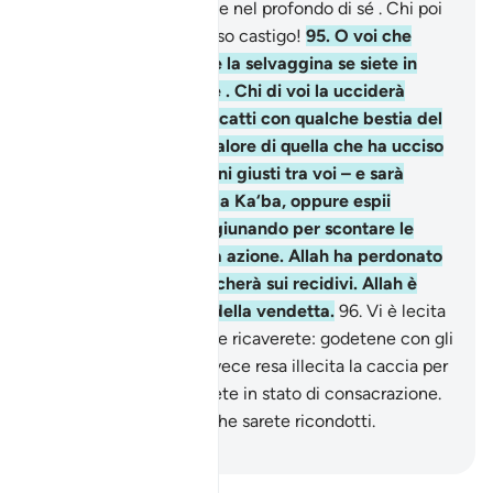
riconoscerà chi Lo teme nel profondo di sé . Chi poi
trasgredirà, avrà doloroso castigo!
95
.
O voi che
credete! Non uccidete la selvaggina se siete in
stato di consacrazione . Chi di voi la ucciderà
deliberatamente, si riscatti con qualche bestia del
gregge, dello stesso valore di quella che ha ucciso
– giudichino due uomini giusti tra voi – e sarà
un’offerta che invia alla Ka‘ba, oppure espii
nutrendo i poveri o digiunando per scontare le
conseguenze della sua azione. Allah ha perdonato
il passato, ma si vendicherà sui recidivi. Allah è
potente, è il Padrone della vendetta.
96
.
Vi è lecita
la pesca e il cibo che ne ricaverete: godetene con gli
altri viaggiatori. Vi è invece resa illecita la caccia per
tutto il tempo in cui siete in stato di consacrazione.
Temete Allah, è a Lui che sarete ricondotti.
-
Hamza Roberto Piccardo