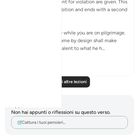
Details of the atonement for violation are given. This
starts with a firm prohibition and ends with a second
warning:
"Believers, kill no game while you are on pilgrimage.
Whoever of you kills game by design shall make
amends in cattle equivalent to what he h...
Vedi altro
0
0
Leggi altre lezioni
Appunti e riflessioni
Non hai appunti o riflessioni su questo verso.
Cattura i tuoi pensieri…