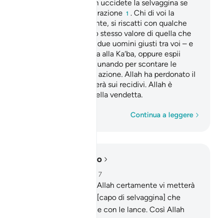
O voi che credete! Non uccidete la selvaggina se
siete in stato di consacrazione
. Chi di voi la
1
ucciderà deliberatamente, si riscatti con qualche
bestia del gregge, dello stesso valore di quella che
ha ucciso – giudichino due uomini giusti tra voi – e
sarà un’offerta che invia alla Ka‘ba, oppure espii
nutrendo i poveri o digiunando per scontare le
conseguenze della sua azione. Allah ha perdonato il
passato, ma si vendicherà sui recidivi. Allah è
potente, è il Padrone della vendetta.
Parola per parola
Continua a leggere
Leggere nel contesto
Capitolo 5, Pagina 123, Juz 7
94
.
O voi che credete! Allah certamente vi metterà
alla prova con qualche [capo di selvaggina] che
caccerete con le mani e con le lance. Così Allah