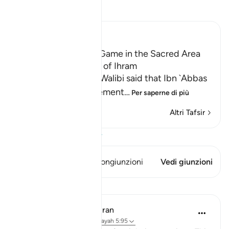
Leggi il Tafsir
Ibn Kathir (Abridged)
Prohibiting Hunting Game in the Sacred Area
and During the State of Ihram
Ali bin Abi Talhah Al-Walibi said that Ibn `Abbas
said that Allah's statement
…
Per saperne di più
Altri Tafsir
Visualizza il Corano
Questo versetto ha 2 Congiunzioni
Vedi giunzioni
Lezioni
In the Shade of the Quran
31 settimane fa
·
Riferimento
ayah 5:95