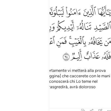
ﲀ
ﲁ
ﲂ
ﲃ
ﲄ
ﲅ
ﲆ
ا ايها الذين امنوا ليبلونكم الله بشيء من الصيد تناله ايديكم ورماحكم ل
َـٰٓأَيُّهَا ٱلَّذِينَ ءَامَنُوا۟ لَيَبْلُوَنَّكُمُ ٱللَّهُ بِشَىْءٍۢ مِّنَ ٱلصَّيْدِ تَنَالُهُۥٓ أَيْدِ
ﲇ
ﲈ
ﲉ
ﲊ
ﲋ
ﲌ
ﲍ
ﲎ
ﲏﲐ
ﲑ
ﲒ
ﲓ
ﲔ
ﲕ
ﲖ
ﲗ
ﲘ
O voi che credete! Allah certamente vi metterà alla prova
con qualche [capo di selvaggina] che caccerete con le mani
e con le lance. Così Allah riconoscerà chi Lo teme nel
profondo di sé
. Chi poi trasgredirà, avrà doloroso
1
castigo!
Tafsir
Lezioni
Riflessi
5:95