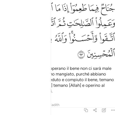
ﱬ
ﱭ
ﱮ
ﱯ
ﱰ
ﱱ
ﱲ
ﱳ
ﱴ
ﱵ
ﱶ
ﱷ
ﱸ
ﱹ
ﱺﱻ
ﱼ
ﱽ
ﱾ
ﱿ
Per coloro che credono e operano il bene non ci sarà male
alcuno in quello che avranno mangiato, purché abbiano
temuto [Allah], abbiano creduto e compiuto il bene, temano
[Allah], credano, e [sempre] temano [Allah] e operino al
meglio
. Allah ama i buoni.
1
Tafsir
Lezioni
Riflessi
Hadith
5:94