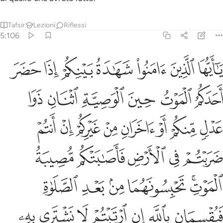
Tafsir
Lezioni
Riflessi
5:106
ﱱ
ﱲ
ﱳ
ﱴ
ﱵ
ﱶ
ﱷ
ا ايها الذين امنوا شهادة بينكم اذا حضر احدكم الموت حين الوصية اثنان 
َـٰٓأَيُّهَا ٱلَّذِينَ ءَامَنُوا۟ شَهَـٰدَةُ بَيْنِكُمْ إِذَا حَضَرَ أَحَدَكُمُ ٱلْم
ﱸ
ﱹ
ﱺ
ﱻ
ﱼ
ﱽ
ﱾ
ﱿ
ﲀ
ﲁ
ﲂ
ﲃ
ﲄ
ﲅ
ﲆ
ﲇ
ﲈ
ﲉ
ﲊ
ﲋﲌ
ﲍ
ﲎ
ﲏ
ﲐ
ﲑ
ﲒ
ﲓ
ﲔ
ﲕ
ﲖ
ﲗ