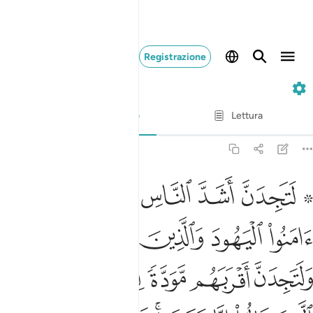
Registrazione
5. Al-Ma'idah
Versetto per versetto
Lettura
Traduzione
: Hamza Roberto Piccardo
5:82
ﲅ ﲆ
ﲇ
ﲈ
ﲉ
ﲊ
تجدن اشد الناس عداوة للذين امنوا اليهود والذين اشركوا ولتجدن اقربهم
َتَجِدَنَّ أَشَدَّ ٱلنَّاسِ عَدَٰوَةًۭ لِّلَّذِينَ ءَامَنُوا۟ ٱلْيَهُودَ وَٱلَّذِينَ أَشْرَكُوا۟ ۖ وَلَت
ﲋ
ﲌ
ﲍ
ﲎﲏ
ﲐ
ﲑ
ﲒ
ﲓ
ﲔ