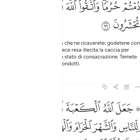
ﱏ
ﱐﱑ
ﱒ
ﱓ
ﱔ
ﱕ
ﱖ
ﱗ
Vi è lecita la pesca e il cibo che ne ricaverete: godetene con
gli altri viaggiatori. Vi è invece resa illecita la caccia per
tutto il tempo in cui siete in stato di consacrazione. Temete
Allah, è a Lui che sarete ricondotti.
Tafsir
Lezioni
Riflessi
5:97
ﱘ ﱙ
ﱚ
ﱛ
ﱜ
ﱝ
ﱞ
عل الله الكعبة البيت الحرام قياما للناس والشهر الحرام والهدي والقلا
َعَلَ ٱللَّهُ ٱلْكَعْبَةَ ٱلْبَيْتَ ٱلْحَرَامَ قِيَـٰمًۭا لِّلنَّاسِ وَٱلشَّهْرَ ٱلْحَرَامَ وَٱلْهَدْى
ﱟ
ﱠ
ﱡ
ﱢ
ﱣﱤ
ﱥ