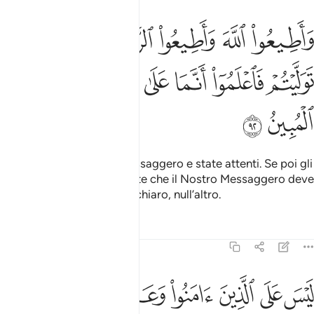
ﱗ
ﱘ
ﱙ
ﱚ
ﱛﱜ
ﱝ
اطيعوا الله واطيعوا الرسول واحذروا فان توليتم فاعلموا انما على رسولنا 
َأَطِيعُوا۟ ٱللَّهَ وَأَطِيعُوا۟ ٱلرَّسُولَ وَٱحْذَرُوا۟ ۚ فَإِن تَوَلَّيْتُمْ 
ﱞ
ﱟ
ﱠ
ﱡ
ﱢ
ﱣ
ﱤ
ﱥ
Obbedite ad Allah e al Messaggero e state attenti. Se poi gli
volgerete le spalle, sappiate che il Nostro Messaggero deve
solo trasmettere in modo chiaro, null’altro.
Tafsir
Lezioni
Riflessi
5:93
ﱦ
ﱧ
ﱨ
ﱩ
ﱪ
ﱫ
يس على الذين امنوا وعملوا الصالحات جناح فيما طعموا اذا ما اتقوا وامن
َيْسَ عَلَى ٱلَّذِينَ ءَامَنُوا۟ وَعَمِلُوا۟ ٱلصَّـٰلِحَـٰتِ جُنَاحٌۭ فِيمَا ط