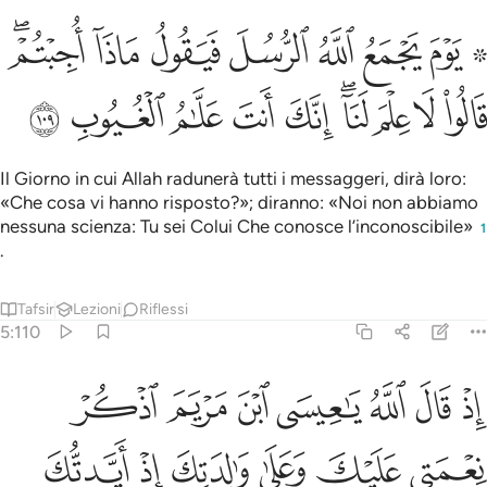
ﱁ ﱂ
ﱃ
ﱄ
ﱅ
ﱆ
ﱇ
ﱈﱉ
وم يجمع الله الرسل فيقول ماذا اجبتم قالوا لا علم لنا انك انت علام الغي
َوْمَ يَجْمَعُ ٱللَّهُ ٱلرُّسُلَ فَيَقُولُ مَاذَآ أُجِبْتُمْ ۖ قَالُوا۟ لَا عِلْمَ لَنَا
ﱊ
ﱋ
ﱌ
ﱍﱎ
ﱏ
ﱐ
ﱑ
ﱒ
ﱓ
Il Giorno in cui Allah radunerà tutti i messaggeri, dirà loro:
«Che cosa vi hanno risposto?»; diranno: «Noi non abbiamo
nessuna scienza: Tu sei Colui Che conosce l’inconoscibile»
1
.
Tafsir
Lezioni
Riflessi
5:110
ﱔ
ﱕ
ﱖ
ﱗ
ﱘ
ﱙ
ﱚ
ذ قال الله يا عيسى ابن مريم اذكر نعمتي عليك وعلى والدتك اذ ايدتك بر
ِذْ قَالَ ٱللَّهُ يَـٰعِيسَى ٱبْنَ مَرْيَمَ ٱذْكُرْ نِعْمَتِى عَلَيْكَ وَعَلَىٰ وَٰلِدَتِكَ إِذْ أَيَّدتّ
ﱛ
ﱜ
ﱝ
ﱞ
ﱟ
ﱠ