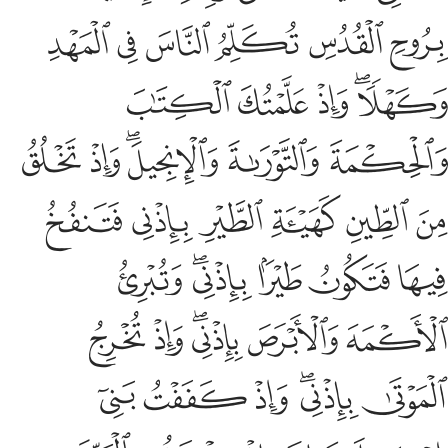
ﱡ
ﱢ
ﱣ
ﱤ
ﱥ
ﱦ
ﱧﱨ
ﱩ
ﱪ
ﱫ
ﱬ
ﱭ
ﱮﱯ
ﱰ
ﱱ
ﱲ
ﱳ
ﱴ
ﱵ
ﱶ
ﱷ
ﱸ
ﱹ
ﱺ
ﱻﱼ
ﱽ
ﱾ
ﱿ
ﲀﲁ
ﲂ
ﲃ
ﲄ
ﲅﲆ
ﲇ
ﲈ
ﲉ