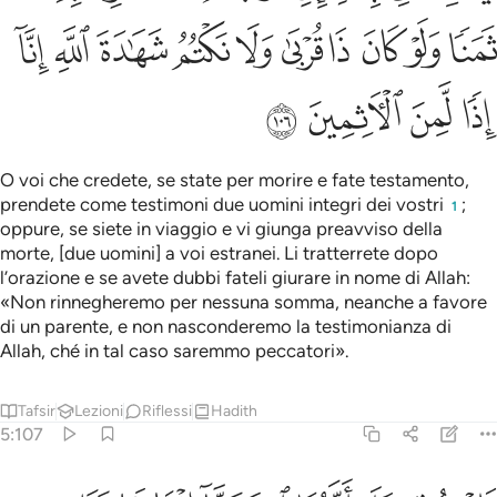
ﲘ
ﲙ
ﲚ
ﲛ
ﲜ
ﲝ
ﲞ
ﲟ
ﲠ
ﲡ
ﲢ
ﲣ
ﲤ
ﲥ
O voi che credete, se state per morire e fate testamento,
prendete come testimoni due uomini integri dei vostri
;
1
oppure, se siete in viaggio e vi giunga preavviso della
morte, [due uomini] a voi estranei. Li tratterrete dopo
l’orazione e se avete dubbi fateli giurare in nome di Allah:
«Non rinnegheremo per nessuna somma, neanche a favore
di un parente, e non nasconderemo la testimonianza di
Allah, ché in tal caso saremmo peccatori».
Tafsir
Lezioni
Riflessi
Hadith
5:107
ان عثر على انهما استحقا اثما فاخران يقومان مقامهما من الذين استحق عل