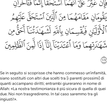
ﲦ
ﲧ
ﲨ
ﲩ
ﲪ
ﲫ
ﲬ
َإِنْ عُثِرَ عَلَىٰٓ أَنَّهُمَا ٱسْتَحَقَّآ إِثْمًۭا فَـَٔاخَرَانِ يَقُومَانِ مَقَامَ
ﲭ
ﲮ
ﲯ
ﲰ
ﲱ
ﲲ
ﲳ
ﲴ
ﲵ
ﲶ
ﲷ
ﲸ
ﲹ
ﲺ
ﲻ
ﲼ
ﲽ
ﲾ
ﲿ
ﳀ
Se in seguito si scoprisse che hanno commesso un’infamità,
siano sostituiti con altri due scelti tra [i parenti prossimi] di
quanti accampano diritti; entrambi giureranno in nome di
Allah: «La nostra testimonianza è più sicura di quella di quei
due. Noi non trasgrediremo. In tal caso saremmo tra gli
ingiusti!».