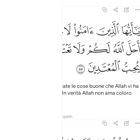
Tafsir
Lezioni
Riflessi
5:87
ﱪ
ﱫ
ﱬ
ﱭ
ﱮ
ﱯ
ﱰ
ا ايها الذين امنوا لا تحرموا طيبات ما احل الله لكم ولا تعتدوا ان الله لا ي
َـٰٓأَيُّهَا ٱلَّذِينَ ءَامَنُوا۟ لَا تُحَرِّمُوا۟ طَيِّبَـٰتِ مَآ أَحَلَّ ٱللَّهُ لَ
ﱱ
ﱲ
ﱳ
ﱴ
ﱵﱶ
ﱷ
ﱸ
ﱹ
ﱺ
ﱻ
ﱼ
O voi che credete, non vietate le cose buone che Allah vi ha
reso lecite. Non eccedete. In verità Allah non ama coloro
che eccedono
.
1
Tafsir
Lezioni
Riflessi
Hadith
5:88
كلوا مما رزقكم الله حلالا طيبا واتقوا الله الذي انتم به مومنون ٨٨