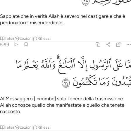
Sappiate che in verità Allah è severo nel castigare e che è
perdonatore, misericordioso.
Tafsir
Lezioni
Riflessi
5:99
ﲀ
ﲁ
ﲂ
ﲃ
ﲄﲅ
ﲆ
ا على الرسول الا البلاغ والله يعلم ما تبدون وما تكتمون ٩٩
ﲇ
ﲈ
َّا عَلَى ٱلرَّسُولِ إِلَّا ٱلْبَلَـٰغُ ۗ وَٱللَّهُ يَعْلَمُ مَا تُبْدُونَ وَمَا تَكْتُمُونَ ٩٩
ﲉ
ﲊ
ﲋ
ﲌ
Al Messaggero [incombe] solo l’onere della trasmissione.
Allah conosce quello che manifestate e quello che tenete
nascosto.
Tafsir
Lezioni
Riflessi