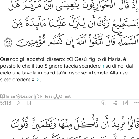
ﲧ
ﲨ
ﲩ
ﲪ
ﲫ
ﲬ
ﲭ
ِذْ قَالَ ٱلْحَوَارِيُّونَ يَـٰعِيسَى ٱبْنَ مَرْيَمَ هَلْ يَسْتَطِيعُ رَبُّكَ أَن يُنَزِّلَ عَلَيْنَا م
ﲮ
ﲯ
ﲰ
ﲱ
ﲲ
ﲳ
ﲴ
ﲵﲶ
ﲷ
ﲸ
ﲹ
ﲺ
ﲻ
ﲼ
ﲽ
Quando gli apostoli dissero: «O Gesù, figlio di Maria, è
possibile che il tuo Signore faccia scendere
su di noi dal
1
cielo una tavola imbandita?», rispose: «Temete Allah se
siete credenti»
.
2
Tafsir
Lezioni
Riflessi
Qiraat
5:113
ﲾ
ﲿ
ﳀ
ﳁ
ﳂ
ﳃ
ﳄ
الوا نريد ان ناكل منها وتطمين قلوبنا ونعلم ان قد صدقتنا ونكون عليها م
َالُوا۟ نُرِيدُ أَن نَّأْكُلَ مِنْهَا وَتَطْمَئِنَّ قُلُوبُنَا وَنَعْلَمَ أَن قَدْ صَ