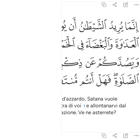
5:91
ﱁ
ﱂ
ﱃ
ﱄ
ﱅ
ﱆ
نما يريد الشيطان ان يوقع بينكم العداوة والبغضاء في الخمر والميسر و
ِنَّمَا يُرِيدُ ٱلشَّيْطَـٰنُ أَن يُوقِعَ بَيْنَكُمُ ٱلْعَدَٰوَةَ وَٱلْبَغْضَآءَ فِى ٱلْخَمْرِ وَٱلْمَيْسِرِ وَ
ﱇ
ﱈ
ﱉ
ﱊ
ﱋ
ﱌ
ﱍ
ﱎ
ﱏ
ﱐ
ﱑﱒ
ﱓ
ﱔ
ﱕ
ﱖ
In verità col vino e il gioco d’azzardo, Satana vuole
seminare inimicizia e odio tra di voi
e allontanarvi dal
1
Ricordo di Allah
e dall’orazione. Ve ne asterrete?
2
Tafsir
Lezioni
Riflessi
5:92