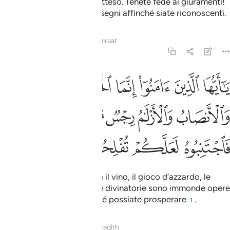
giuramenti che avrete disatteso. Tenete fede ai giuramenti!
Così Allah vi spiega i Suoi segni affinché siate riconoscenti.
Tafsir
Lezioni
Riflessi
Qiraat
5:90
ﲾ
ﲿ
ﳀ
ﳁ
ﳂ
ﳃ
ا ايها الذين امنوا انما الخمر والميسر والانصاب والازلام رجس من عمل 
َـٰٓأَيُّهَا ٱلَّذِينَ ءَامَنُوٓا۟ إِنَّمَا ٱلْخَمْرُ وَٱلْمَيْسِرُ وَٱلْأَنصَابُ وَٱلْأَزْلَـٰمُ رِجْسٌۭ 
ﳄ
ﳅ
ﳆ
ﳇ
ﳈ
ﳉ
ﳊ
ﳋ
ﳌ
ﳍ
O voi che credete, in verità il vino, il gioco d’azzardo, le
pietre idolatriche, le frecce divinatorie sono immonde opere
di Satana. Evitatele affinché possiate prosperare
.
1
Tafsir
Lezioni
Riflessi
Hadith