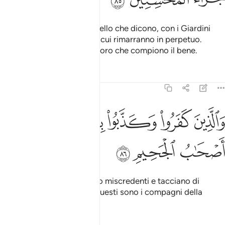
Allah li compenserà per quello che dicono, con i Giardini
dove scorrono i ruscelli, in cui rimarranno in perpetuo.
Questa è la mercede di coloro che compiono il bene.
Tafsir
Lezioni
Riflessi
5:86
ﱢ
ﱣ
ﱤ
الذين كفروا وكذبوا باياتنا اولايك اصحاب الجحيم ٨٦
ﱥ
ﱦ
َٱلَّذِينَ كَفَرُوا۟ وَكَذَّبُوا۟ بِـَٔايَـٰتِنَآ أُو۟لَـٰٓئِكَ أَصْحَـٰبُ ٱلْجَحِي
ﱧ
ﱨ
ﱩ
E quanto a coloro che sono miscredenti e tacciano di
menzogna i Nostri segni, questi sono i compagni della
Fornace.