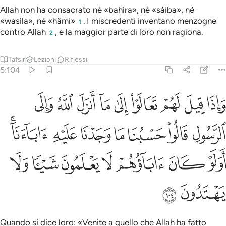
Allah non ha consacrato né «bahìra», né «sàiba», né
«wasìla», né «hâmi»
. I miscredenti inventano menzogne
1
contro Allah
, e la maggior parte di loro non ragiona.
2
Tafsir
Lezioni
Riflessi
5:104
ﱁ
ﱂ
ﱃ
ﱄ
ﱅ
ﱆ
ﱇ
ﱈ
ﱉ
اذا قيل لهم تعالوا الى ما انزل الله والى الرسول قالوا حسبنا ما وجدنا عليه
َإِذَا قِيلَ لَهُمْ تَعَالَوْا۟ إِلَىٰ مَآ أَنزَلَ ٱللَّهُ وَإِلَى ٱلرَّسُولِ قَالُوا۟ حَسْبُنَا مَا وَجَدْنَا عَلَيْهِ
ﱊ
ﱋ
ﱌ
ﱍ
ﱎ
ﱏ
ﱐﱑ
ﱒ
ﱓ
ﱔ
ﱕ
ﱖ
ﱗ
ﱘ
ﱙ
ﱚ
Quando si dice loro: «Venite a quello che Allah ha fatto