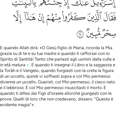
ﲊ
ﲋ
ﲌ
ﲍ
ﲎ
ﲏ
ﲐ
ﲑ
ﲒ
ﲓ
ﲔ
ﲕ
ﲖ
ﲗ
ﲘ
E quando Allah dirà: «O Gesù figlio di Maria, ricorda la Mia
grazia su di te e su tua madre e quando ti rafforzai con lo
Spirito di Santità! Tanto che parlasti agli uomini dalla culla e
in età matura
. E quando ti insegnai il Libro e la saggezza e
1
la Torâh e il Vangelo, quando forgiasti con la creta la figura
di un uccello, quindi vi soffiasti sopra e col Mio permesso
divenne un uccello. Guaristi, col Mio permesso, il cieco nato
e il lebbroso. E col Mio permesso risuscitasti il morto. E
quando ti difesi dai Figli d’Israele allorché giungesti con le
prove. Quelli di loro che non credevano, dissero: “Questa è
evidente magia”».