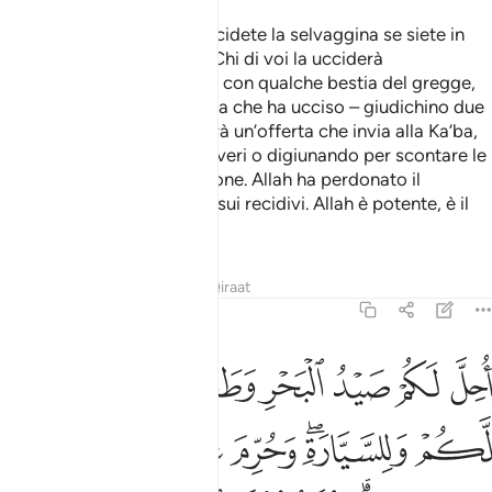
O voi che credete! Non uccidete la selvaggina se siete in
stato di consacrazione
. Chi di voi la ucciderà
1
deliberatamente, si riscatti con qualche bestia del gregge,
dello stesso valore di quella che ha ucciso – giudichino due
uomini giusti tra voi – e sarà un’offerta che invia alla Ka‘ba,
oppure espii nutrendo i poveri o digiunando per scontare le
conseguenze della sua azione. Allah ha perdonato il
passato, ma si vendicherà sui recidivi. Allah è potente, è il
Padrone della vendetta.
Tafsir
Lezioni
Riflessi
Qiraat
5:96
ﱁ
ﱂ
ﱃ
ﱄ
ﱅ
ﱆ
حل لكم صيد البحر وطعامه متاعا لكم وللسيارة وحرم عليكم صيد البر ما
ُحِلَّ لَكُمْ صَيْدُ ٱلْبَحْرِ وَطَعَامُهُۥ مَتَـٰعًۭا لَّكُمْ وَلِلسَّيَّارَةِ ۖ وَحُرِّمَ عَلَيْكُمْ
ﱇ
ﱈﱉ
ﱊ
ﱋ
ﱌ
ﱍ
ﱎ