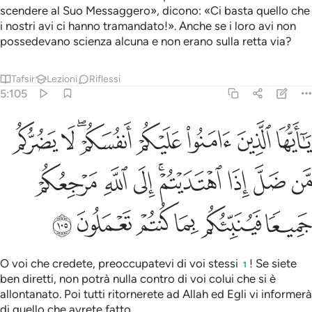
scendere al Suo Messaggero», dicono: «Ci basta quello che
i nostri avi ci hanno tramandato!». Anche se i loro avi non
possedevano scienza alcuna e non erano sulla retta via?
Tafsir
Lezioni
Riflessi
5:105
ﱛ
ﱜ
ﱝ
ﱞ
ﱟﱠ
ﱡ
ﱢ
ا ايها الذين امنوا عليكم انفسكم لا يضركم من ضل اذا اهتديتم الى الله م
َـٰٓأَيُّهَا ٱلَّذِينَ ءَامَنُوا۟ عَلَيْكُمْ أَنفُسَكُمْ ۖ لَا يَضُرُّكُم مَّن ضَلَّ إِذَا ٱهْتَدَيْتُمْ ۚ 
ﱣ
ﱤ
ﱥ
ﱦﱧ
ﱨ
ﱩ
ﱪ
ﱫ
ﱬ
ﱭ
ﱮ
ﱯ
ﱰ
O voi che credete, preoccupatevi di voi stessi
! Se siete
1
ben diretti, non potrà nulla contro di voi colui che si è
allontanato. Poi tutti ritornerete ad Allah ed Egli vi informerà
di quello che avrete fatto.