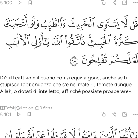
5:100
ﲍ
ﲎ
ﲏ
ﲐ
ﲑ
ﲒ
ﲓ
ل لا يستوي الخبيث والطيب ولو اعجبك كثرة الخبيث فاتقوا الله يا اولي ال
ُل لَّا يَسْتَوِى ٱلْخَبِيثُ وَٱلطَّيِّبُ وَلَوْ أَعْجَبَكَ كَثْرَةُ ٱلْخَبِيثِ ۚ فَٱتَّقُوا۟ ٱللَّهَ يَ
ﲔ
ﲕﲖ
ﲗ
ﲘ
ﲙ
ﲚ
ﲛ
ﲜ
ﲝ
Di’: «Il cattivo e il buono non si equivalgono, anche se ti
stupisce l’abbondanza che c’è nel male
. Temete dunque
1
Allah, o dotati di intelletto, affinché possiate prosperare».
Tafsir
Lezioni
Riflessi
5:101
ﲞ
ﲟ
ﲠ
ﲡ
ﲢ
ﲣ
ﲤ
ﲥ
ا ايها الذين امنوا لا تسالوا عن اشياء ان تبد لكم تسوكم وان تسالوا عنها ح
َـٰٓأَيُّهَا ٱلَّذِينَ ءَامَنُوا۟ لَا تَسْـَٔلُوا۟ عَنْ أَشْيَآءَ إِن تُبْدَ لَكُمْ تَسُؤْكُمْ وَإِن تَسْـ