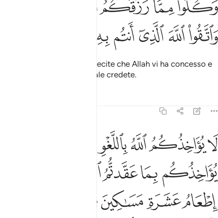
ﱽ
ﱾ
ﱿ
ﲀ
ﲁ
ﲂﲃ
َكُلُوا۟ مِمَّا رَزَقَكُمُ ٱللَّهُ حَلَـٰلًۭا طَيِّبًۭا ۚ وَٱتَّقُوا۟ ٱللَّهَ ٱلَّذِىٓ أَنتُم بِهِۦ مُؤْمِنُونَ ٨٨
ﲄ
ﲅ
ﲆ
ﲇ
ﲈ
ﲉ
ﲊ
Mangiate le cose buone e lecite che Allah vi ha concesso e
temete Allah, Colui nel Quale credete.
Tafsir
Lezioni
Riflessi
5:89
ﲋ
ﲌ
ﲍ
ﲎ
ﲏ
ﲐ
ﲑ
ا يواخذكم الله باللغو في ايمانكم ولاكن يواخذكم بما عقدتم الايمان ف
َا يُؤَاخِذُكُمُ ٱللَّهُ بِٱللَّغْوِ فِىٓ أَيْمَـٰنِكُمْ وَلَـٰكِن يُؤَاخِذُكُم بِمَا عَقَّدتُّمُ ٱلْأَيْمَـٰنَ ۖ فَكَ
ﲒ
ﲓ
ﲔ
ﲕﲖ
ﲗ
ﲘ
ﲙ
ﲚ
ﲛ
ﲜ
ﲝ