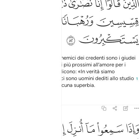
ﲕ
ﲖ
ﲗ
ﲘﲙ
ﲚ
ﲛ
ﲜ
ﲝ
ﲞ
ﲟ
ﲠ
ﲡ
ﲢ
Troverai che i più acerrimi nemici dei credenti sono i giudei
e i politeisti e troverai che i più prossimi all’amore per i
credenti sono coloro che dicono: «In verità siamo
nazareni», perché tra loro ci sono uomini dediti allo studio
1
e monaci che non hanno alcuna superbia.
Tafsir
Lezioni
Riflessi
5:83
ﲣ
ﲤ
ﲥ
ﲦ
ﲧ
ﲨ
ﲩ
اذا سمعوا ما انزل الى الرسول ترى اعينهم تفيض من الدمع مما عرفوا من 
َإِذَا سَمِعُوا۟ مَآ أُنزِلَ إِلَى ٱلرَّسُولِ تَرَىٰٓ أَعْيُنَهُمْ تَفِيضُ مِنَ ٱلدَّم