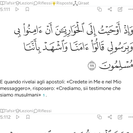
Tafsir
Lezioni
Riflessi
Risposte
Qiraat
5:111
ﲙ
ﲚ
ﲛ
ﲜ
ﲝ
ﲞ
ﲟ
اذ اوحيت الى الحواريين ان امنوا بي وبرسولي قالوا امنا واشهد باننا مسلم
َإِذْ أَوْحَيْتُ إِلَى ٱلْحَوَارِيِّـۧنَ أَنْ ءَامِنُوا۟ بِى وَبِرَسُولِى قَالُوٓا۟ ءَامَنَّا وَٱشْهَدْ
ﲠ
ﲡ
ﲢ
ﲣ
ﲤ
ﲥ
ﲦ
E quando rivelai agli apostoli: «Credete in Me e nel Mio
messaggero», risposero: «Crediamo, sii testimone che
siamo musulmani»
.
1
Tafsir
Lezioni
Riflessi
5:112
ذ قال الحواريون يا عيسى ابن مريم هل يستطيع ربك ان ينزل علينا مايدة م