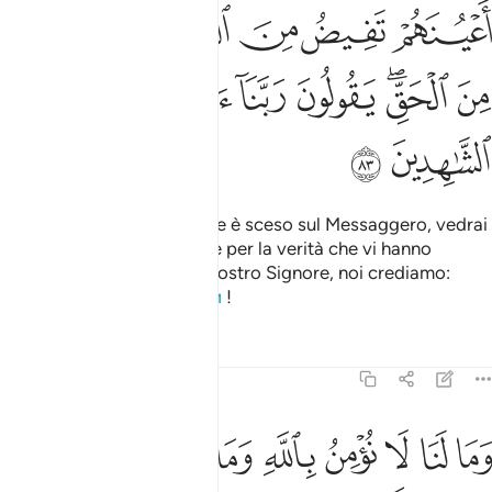
ﲪ
ﲫ
ﲬ
ﲭ
ﲮ
ﲯ
ﲰ
ﲱﲲ
ﲳ
ﲴ
ﲵ
ﲶ
ﲷ
ﲸ
ﲹ
Quando sentono quello che è sceso sul Messaggero, vedrai
i loro occhi versare lacrime per la verità che vi hanno
riconosciuto. Dicono: «O nostro Signore, noi crediamo:
annoveraci tra i testimoni
!
1
Tafsir
Lezioni
Riflessi
5:84
ﱁ
ﱂ
ﱃ
ﱄ
ﱅ
ﱆ
ﱇ
ﱈ
ﱉ
ما لنا لا نومن بالله وما جاءنا من الحق ونطمع ان يدخلنا ربنا مع القوم ال
َمَا لَنَا لَا نُؤْمِنُ بِٱللَّهِ وَمَا جَآءَنَا مِنَ ٱلْحَقِّ وَنَطْمَعُ أَن يُدْخِل