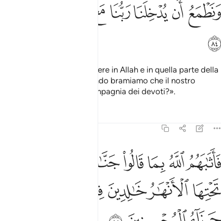
ﱊ
ﱋ
ﱌ
ﱍ
ﱎ
ﱏ
ﱐ
ﱑ
Come potremmo non credere in Allah e in quella parte della
verità che ci è giunta, quando bramiamo che il nostro
Signore ci introduca in compagnia dei devoti?».
Tafsir
Lezioni
Riflessi
5:85
ﱒ
ﱓ
ﱔ
ﱕ
ﱖ
ﱗ
ﱘ
اثابهم الله بما قالوا جنات تجري من تحتها الانهار خالدين فيها وذالك جزا
َأَثَـٰبَهُمُ ٱللَّهُ بِمَا قَالُوا۟ جَنَّـٰتٍۢ تَجْرِى مِن تَحْتِهَا ٱلْأَنْهَـٰرُ خَـ
ﱙ
ﱚ
ﱛ
ﱜﱝ
ﱞ
ﱟ
ﱠ
ﱡ