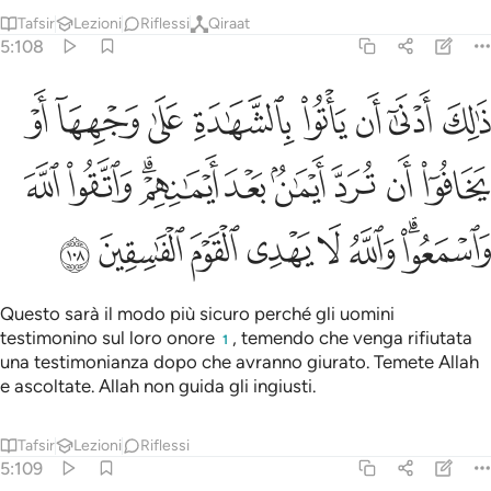
Tafsir
Lezioni
Riflessi
Qiraat
5:108
ﳁ
ﳂ
ﳃ
ﳄ
ﳅ
ﳆ
ﳇ
ﳈ
الك ادنى ان ياتوا بالشهادة على وجهها او يخافوا ان ترد ايمان بعد ايمانهم 
َٰلِكَ أَدْنَىٰٓ أَن يَأْتُوا۟ بِٱلشَّهَـٰدَةِ عَلَىٰ وَجْهِهَآ أَوْ يَخَافُوٓا۟ أ
ﳉ
ﳊ
ﳋ
ﳌ
ﳍ
ﳎﳏ
ﳐ
ﳑ
ﳒﳓ
ﳔ
ﳕ
ﳖ
ﳗ
ﳘ
ﳙ
Questo sarà il modo più sicuro perché gli uomini
testimonino sul loro onore
, temendo che venga rifiutata
1
una testimonianza dopo che avranno giurato. Temete Allah
e ascoltate. Allah non guida gli ingiusti.
Tafsir
Lezioni
Riflessi
5:109