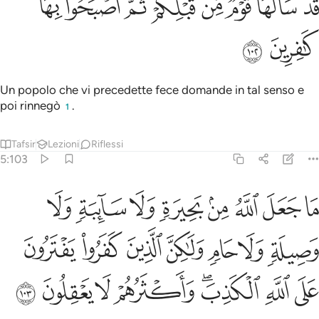
ﲹ
ﲺ
ﲻ
ﲼ
ﲽ
ﲾ
ﲿ
ﳀ
َدْ سَأَلَهَا قَوْمٌۭ مِّن قَبْلِكُمْ ثُمَّ أَصْبَحُوا۟ بِهَا كَـٰفِرِينَ ١٠٢
ﳁ
ﳂ
Un popolo che vi precedette fece domande in tal senso e
poi rinnegò
.
1
Tafsir
Lezioni
Riflessi
5:103
ﳃ
ﳄ
ﳅ
ﳆ
ﳇ
ﳈ
ﳉ
ﳊ
ا جعل الله من بحيرة ولا سايبة ولا وصيلة ولا حام ولاكن الذين كفروا يفت
َا جَعَلَ ٱللَّهُ مِنۢ بَحِيرَةٍۢ وَلَا سَآئِبَةٍۢ وَلَا وَصِيلَةٍۢ وَلَا حَامٍۢ ۙ وَلَـٰكِنَّ ٱلَّذِينَ كَفَرُوا۟ يَ
ﳋ
ﳌ
ﳍ
ﳎ
ﳏ
ﳐ
ﳑ
ﳒ
ﳓ
ﳔﳕ
ﳖ
ﳗ
ﳘ
ﳙ