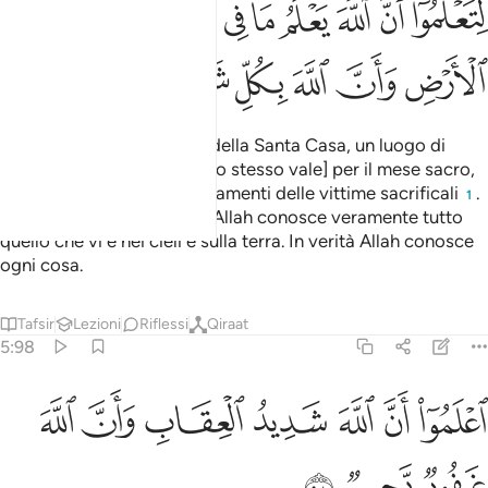
ﱦ
ﱧ
ﱨ
ﱩ
ﱪ
ﱫ
ﱬ
ﱭ
ﱮ
ﱯ
ﱰ
ﱱ
ﱲ
ﱳ
ﱴ
ﱵ
Allah ha fatto della Ka‘ba, della Santa Casa, un luogo di
preghiera per gli uomini. [Lo stesso vale] per il mese sacro,
l’offerta di animali e gli ornamenti delle vittime sacrificali
.
1
Ciò affinché sappiate che Allah conosce veramente tutto
quello che vi è nei cieli e sulla terra. In verità Allah conosce
ogni cosa.
Tafsir
Lezioni
Riflessi
Qiraat
5:98
ﱶ
ﱷ
ﱸ
ﱹ
علموا ان الله شديد العقاب وان الله غفور رحيم ٩٨
ﱺ
ﱻ
ﱼ
عْلَمُوٓا۟ أَنَّ ٱللَّهَ شَدِيدُ ٱلْعِقَابِ وَأَنَّ ٱللَّهَ غَفُورٌۭ رَّحِيمٌۭ ٩٨
ﱽ
ﱾ
ﱿ