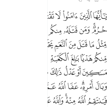
ﲙ
ﲚ
ﲛ
ﲜ
ﲝ
ﲞ
ﲟ
ا ايها الذين امنوا لا تقتلوا الصيد وانتم حرم ومن قتله منكم متعمدا فج
َـٰٓأَيُّهَا ٱلَّذِينَ ءَامَنُوا۟ لَا تَقْتُلُوا۟ ٱلصَّيْدَ وَأَنتُمْ حُرُمٌۭ ۚ 
ﲠﲡ
ﲢ
ﲣ
ﲤ
ﲥ
ﲦ
ﲧ
ﲨ
ﲩ
ﲪ
ﲫ
ﲬ
ﲭ
ﲮ
ﲯ
ﲰ
ﲱ
ﲲ
ﲳ
ﲴ
ﲵ
ﲶ
ﲷ
ﲸ
ﲹ
ﲺ
ﲻ
ﲼ
ﲽ
ﲾﲿ
ﳀ
ﳁ
ﳂ
ﳃﳄ
ﳅ
ﳆ
ﳇ
ﳈ
ﳉﳊ
ﳋ
ﳌ
ﳍ
ﳎ
ﳏ