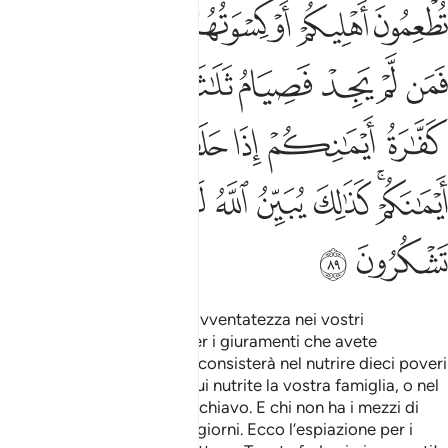
ﲞ
ﲟ
ﲠ
ﲡ
ﲢ
ﲣ
ﲤﲥ
ﲦ
ﲧ
ﲨ
ﲩ
ﲪ
ﲫﲬ
ﲭ
ﲮ
ﲯ
ﲰ
ﲱﲲ
ﲳ
ﲴﲵ
ﲶ
ﲷ
ﲸ
ﲹ
ﲺ
ﲻ
ﲼ
ﲽ
Allah non vi punirà per un’avventatezza nei vostri
giuramenti, ma vi punirà per i giuramenti che avete
ponderato
. L’espiazione consisterà nel nutrire dieci poveri
1
con il cibo consueto con cui nutrite la vostra famiglia, o nel
vestirli, o nel liberare uno schiavo. E chi non ha i mezzi di
farlo, digiuni allora per tre giorni. Ecco l’espiazione per i