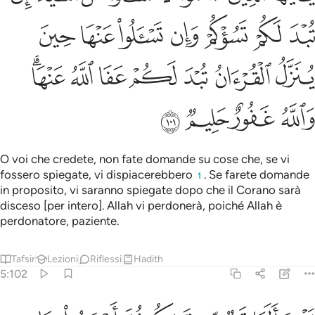
ﲦ
ﲧ
ﲨ
ﲩ
ﲪ
ﲫ
ﲬ
ﲭ
ﲮ
ﲯ
ﲰ
ﲱ
ﲲ
ﲳﲴ
ﲵ
ﲶ
ﲷ
ﲸ
O voi che credete, non fate domande su cose che, se vi
fossero spiegate, vi dispiacerebbero
. Se farete domande
1
in proposito, vi saranno spiegate dopo che il Corano sarà
disceso [per intero]. Allah vi perdonerà, poiché Allah è
perdonatore, paziente.
Tafsir
Lezioni
Riflessi
Hadith
5:102
د سالها قوم من قبلكم ثم اصبحوا بها كافرين ١٠٢