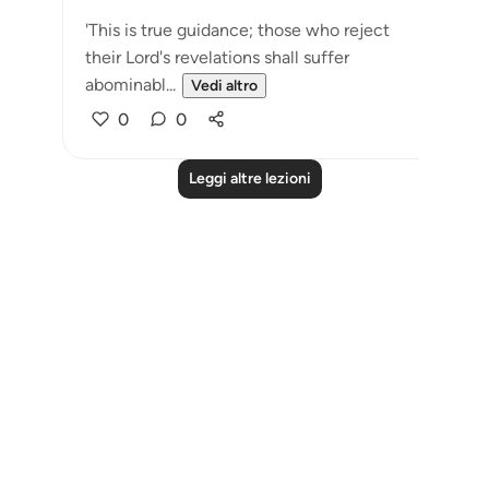
'This is true guidance; those who reject
their Lord's revelations shall suffer
abominabl...
Vedi altro
0
0
Leggi altre lezioni
Notes
placeholders
close