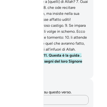
ni potranno credere, oltre a [quelli] di Allah?
7
.
Guai
 ogni bugiardo peccatore,
8
.
che ode recitare
anti a sé i versetti di Allah, ma insiste nella sua
erbia, come se non li avesse affatto uditi!
nunciagli dunque un doloroso castigo.
9
.
Se impara
lcuno dei Nostri versetti, li volge in scherno. Ecco
loro che avranno l’umiliante tormento:
10
.
li attende
nferno. Non servirà a niente quel che avranno fatto,
gli alleati che si sono presi all’infuori di Allah.
anno un castigo terribile.
11
.
Questa è la guida .
loro che non credono nei segni del loro Signore
ranno doloroso supplizio.
mza Roberto Piccardo
punti e riflessioni
 hai appunti o riflessioni su questo verso.
Cattura i tuoi pensieri…