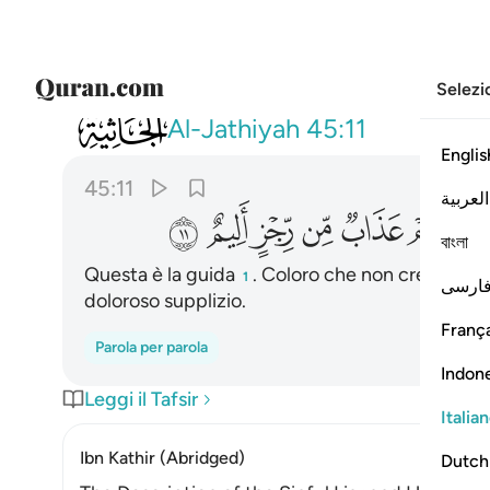
Selezi
045
هاذا هدى والذين كفروا بايات ربهم لهم عذ
Al-Jathiyah
45:11
Englis
45:11
العربية
ﲽ
ﲾ
ﲿ
ﳀ
ﳁ
ﳂ
বাংলা
Questa è la guida
. Coloro che non credono ne
1
ارسی
doloroso supplizio.
França
Parola per parola
Indon
Leggi il Tafsir
Italia
Ibn Kathir (Abridged)
Dutch