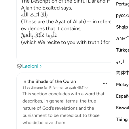
The Description of the Sinful Liar and His Requi
Portu
Allah the Exalted says,
تِلْكَ آيَـتُ اللَّهِ
русск
(These are the Ayat of Allah) -- in reference to
Shqip
evidences that it contains,
نَتْلُوهَا عَلَيْكَ بِالْحَقِّ
ภาษา
(which We recite to you with truth.) for they co
Türkç
اردو
Lezioni
简体
In the Shade of the Quran
Melay
31 settimane fa
·
Riferimento
ayah 45:11
This section concludes with a word that
Españ
describes, in general terms, the true
Kiswah
nature of God's revelations and the
punishment to be meted out to those
Tiếng 
who disbelieve them: