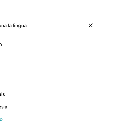
ona la lingua
Registrazione
Le
h
Cap
1
.
H
ﲶ
ﲷﲸ
ﲹ
ﲺ
ﲻ
ﲼ
All
te
i segni del loro Signore avranno
vos
ف
te
is
fe
Continua a leggere
ne
esia
del
dis
no
ra
rec