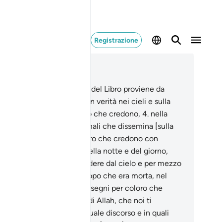
Registrazione
ggere nel contesto
itolo 45, Pagina 499, Juz 25
à’, Mìm .
2
.
La rivelazione del Libro proviene da
ah, l’Eccelso, il Saggio.
3
.
In verità nei cieli e sulla
rra ci sono segni per coloro che credono,
4
.
nella
tra creazione e negli animali che dissemina [sulla
rra], ci sono segni per coloro che credono con
rmezza.
5
.
Nell’alternarsi della notte e del giorno,
ll’acqua che Allah fa scendere dal cielo e per mezzo
la quale vivifica la terra dopo che era morta, nel
piegarsi dei venti, ci sono segni per coloro che
gionano.
6
.
Ecco i versetti di Allah, che noi ti
itiamo in tutta verità. In quale discorso e in quali