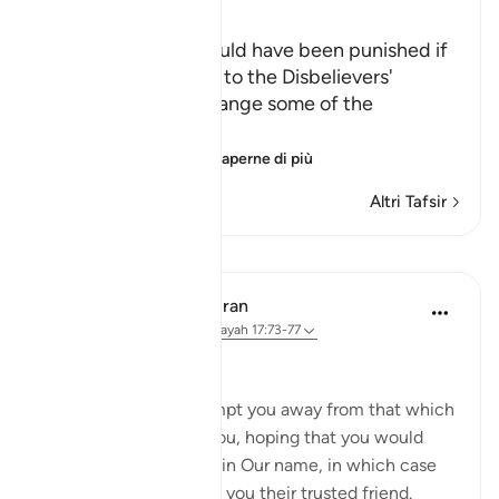
Ibn Kathir (Abridged)
How the Prophet would have been punished if
He had given in at all to the Disbelievers'
Demands that He change some of the
Revelation
Allah tells us ho
…
Per saperne di più
Altri Tafsir
Lezioni
In the Shade of the Quran
31 settimane fa
·
Riferimento
ayah 17:73-77
Vain Endeavours
They endeavour to tempt you away from that which
We have revealed to you, hoping that you would
invent something else in Our name, in which case
they would have made you their trusted friend.