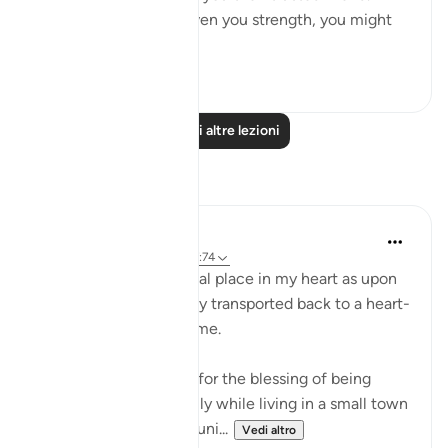
Indeed, had We not given you strength, you might
ha...
Vedi altro
1
0
Leggi altre lezioni
Riflessi
Nadia L
2 anni fa
·
Riferimento
ayah 17:74
This ayah holds a special place in my heart as upon
reading it, I am instantly transported back to a heart-
warming moment in time.
I am not truly thankful for the blessing of being
raised in a Muslim family while living in a small town
with no Muslim communi...
Vedi altro