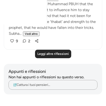
Allah is telling prophet Muhammad PBUH that the
unbelievers were about to influence him to stay
away from the Truth; and that had it not been for
the help of Allah to give 'thabat' and strength to the
prophet, that he would have fallen into their tricks.
Subha...
Vedi altro
9
2
Leggi altre riflessioni
Appunti e riflessioni
Non hai appunti o riflessioni su questo verso.
Cattura i tuoi pensieri…