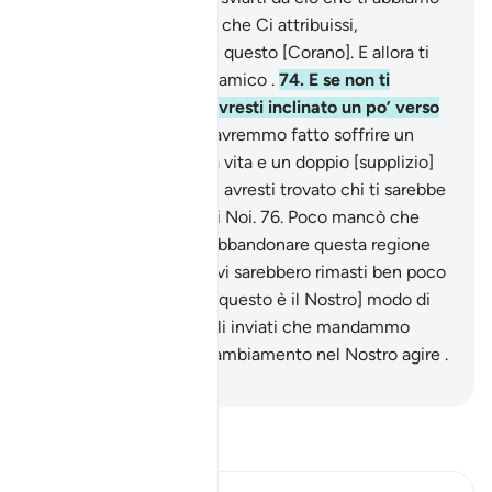
rivelato, nella speranza che Ci attribuissi,
inventandolo, altro che questo [Corano]. E allora ti
avrebbero preso come amico .
74
.
E se non ti
avessimo rafforzato, avresti inclinato un po’ verso
di loro.
75
.
[E allora] ti avremmo fatto soffrire un
doppio [supplizio] nella vita e un doppio [supplizio]
nella morte, quindi non avresti trovato chi ti sarebbe
stato d’ausilio contro di Noi.
76
.
Poco mancò che
non ti spingessero ad abbandonare questa regio­ne
esiliandoti; in tal caso, vi sarebbero rimasti ben poco
dopo di te,
77
.
[poiché questo è il Nostro] modo di
agire nei confronti degli in­viati che mandammo
prima di te e non c’è cambiamento nel Nostro agire .
-
Hamza Roberto Piccardo
Leggi il Tafsir