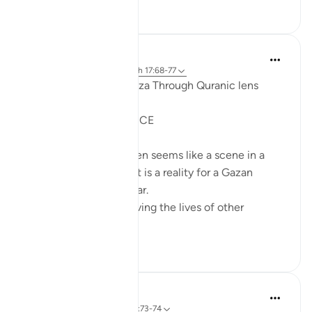
17
8
Syaari Ab Rahman
anno scorso
·
Riferimento
ayah 17:68-77
AL ISRAA SERIES ~ Gaza Through Quranic lens
Ayat 68 - 77
EXPELLING ARROGANCE
Losing all your 9 children seems like a scene in a
dramatic movie. Alas, it is a reality for a Gazan
doctor, Dr Alaa Al-Najjar.
While she was busy saving the lives of other
children...
Vedi altro
8
2
Hossam
7 anni fa
·
Riferimento
ayah 17:73-74