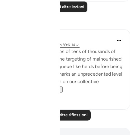
Leggi altre lezioni
Riflessi
Hammad Fahim
anno scorso
·
Riferimento
ayah 89:6-14
The deliberate starvation of tens of thousands of
women and children, the targeting of malnourished
aid seekers, forced to queue like herds before being
rounded up and shot, marks an unprecedented level
of depravity. It is a stain on our collective
conscience....
Vedi altro
26
13
Leggi altre riflessioni