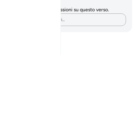
Appunti e riflessioni
Non hai appunti o riflessioni su questo verso.
Cattura i tuoi pensieri…
Notes
placeholders
close