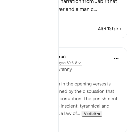
An-Nasa'i recorded a narration from Jabir that
Mu`adh prayed a prayer and a man c
…
Per saperne di più
Altri Tafsir
Lezioni
In the Shade of the Quran
31 settimane fa
·
Riferimento
ayah 89:6-8
Swift Punishment of Tyranny
The subject of the oath in the opening verses is
omitted, but it is explained by the discussion that
follows on tyranny and corruption. The punishment
inflicted by God on the insolent, tyrannical and
corrupt communities is a law of...
Vedi altro
0
0