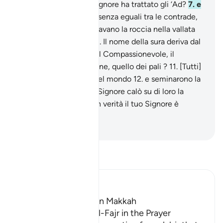
hai visto come il tuo Signore ha trattato gli ‘Ad?
7
.
e
Iram dalla colonna,
8
.
senza eguali tra le contrade,
9
.
e i Thamùd che scavavano la roccia nella vallata
10
.
Pre-Eg. n.Di versetti. Il nome della sura deriva dal
vers. In nome di Allah, il Compassionevole, il
Misericordioso. e Faraone, quello dei pali ?
11
.
[Tutti]
costoro furono ribelli nel mondo
12
.
e seminarono la
corruzione,
13
.
e il tuo Signore calò su di loro la
frusta del castigo.
14
.
In verità il tuo Signore è
all’erta.
-
Hamza Roberto Piccardo
Leggi il Tafsir
Ibn Kathir (Abridged)
Which was revealed in Makkah
Recitation of Surat Al-Fajr in the Prayer