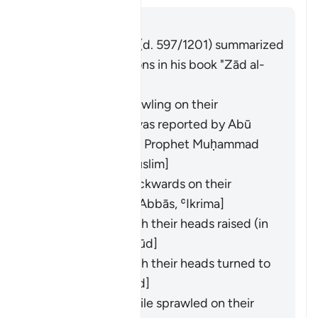
Risposta
Imām Ibn al-Jawzī (d. 597/1201) summarized
the scholars' opinions in his book "Zād al-
Masīr" as follows:
They entered crawling on their
backsides. This was reported by
Abū
Hurayra
from the Prophet Muḥammad
(ﷺ). [
Bukhārī
,
Muslim
]
They entered backwards on their
backsides. [
Ibn ʿAbbās
,
ʿIkrima
]
They entered with their heads raised (in
pride). [
Ibn Masʿūd
]
They entered with their heads turned to
the side. [
Mujāhid
]
They entered while sprawled on their