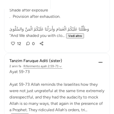
After fear came relief.
Shade after exposure
. Provision after exhaustion.
وَظَلَّلْنَا عَلَيْكُمُ الْغَمَامَ وَأَنزَلْنَا عَلَيْكُمُ الْمَنَّ وَالسَّلْوَىٰ
“And We shaded you with clo...
Vedi altro
12
0
Tanzim Faruque Aditi (sister)
2 anni fa
·
Riferimento
ayah 2:59-73
Ayat 59-73
Ayat 59-73 Allah reminds the Israelites how they
were not just ungrateful at the same time extremely
disrespectful, and they had the audacity to mock
Allah is so many ways, that again in the presence of
a Prophet. They ridiculed Allah's orders, tri...