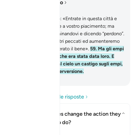
Leggere nel contesto
Capitolo 2, Pagina 9, Juz 1
58
.
E quando dicemmo: «Entrate in questa città e
rifocillatevi dove volete a vostro piacimento; ma
entrate dalla porta inchinandovi e dicendo “perdono”.
Noi perdoneremo i vostri peccati ed aumenteremo
coloro che avranno operato il bene».
59
.
Ma gli empi
cambiarono la parola che era stata data loro. E
facemmo scendere dal cielo un castigo sugli empi,
per castigare la loro perversione.
-
Hamza Roberto Piccardo
Leggi le domande e le risposte
How did the Israelites change the action they
were commanded to do?
Attiva/disattiva la risposta p
Il Tafsir