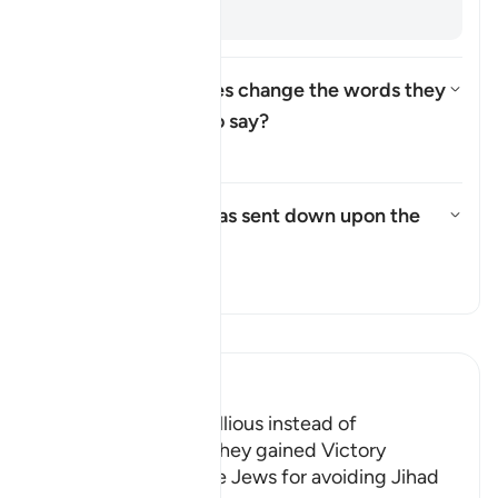
backs. [
Muqātil
]
How did the Israelites change the words they
were commanded to say?
Attiva/disattiva la risposta p
Il Tafsir
What punishment was sent down upon the
Israelites?
Attiva/disattiva la risposta pe
Il Tafsir
Leggi il Tafsir
Ibn Kathir (Abridged)
The Jews were Rebellious instead of
Appreciative when They gained Victory
Allah admonished the Jews for avoiding Jihad