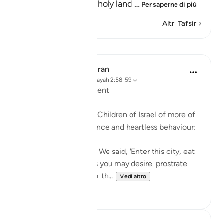
and not entering the holy land
…
Per saperne di più
Altri Tafsir
Lezioni
In the Shade of the Quran
31 settimane fa
·
Riferimento
ayah 2:58-59
Inviting God's Punishment
The surah reminds the Children of Israel of more of
their acts of intransigence and heartless behaviour:
And [remember] when We said, 'Enter this city, eat
of its abundant food as you may desire, prostrate
yourselves as you enter th...
Vedi altro
1
0