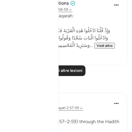
Tulayhah Tafsir Translations
2 anni fa
·
Riferimento
ayah 2:58-59
Allah says in surah al-Baqarah:
[وَإِذْ قُلْنَا ادْخُلُوا هَٰذِهِ الْقَرْيَةَ فَكُلُوا مِنْهَا حَيْثُ شِئْتُمْ رَغَدًا
وَادْخُلُوا الْبَابَ سُجَّدًا وَقُولُوا حِطَّةٌ نَّغْفِرْ لَكُمْ خَطَايَاكُمْ ۚ
وَسَنَزِيدُ الْمُحْسِنِينَ ﴿٥٨﴾ فَبَدَّلَ الَّذِينَ ظَلَمُوا...
Vedi altro
4
0
Leggi altre lezioni
Riflessi
ekaterina myachina
13 settimane fa
·
Riferimento
ayah 2:57-59
The Fading of Wonder
Reading Al-Baqarah (2:57–2:59) through the Hadith