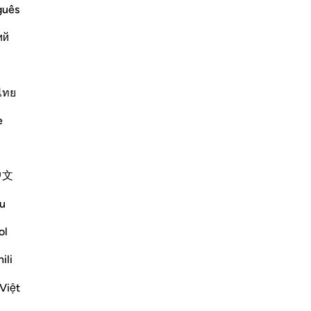
Ap
guês
 se, volendosi riconciliare, le
Non
 diritti equivalenti ai loro doveri, in
ий
anno maggior responsabilità
. Allah è
2
ไทย
Continua a leggere
e
?
中文
va/disattiva la risposta per What is "three cycles" referring to in
u
ol
e scholars' opinions in his book
ili
ī, Ibn Masʿūd, Abū Mūsā, ʿUbādah
Việt
aḥḥāk, al-Suddī, Sufyān al-Thawrī,