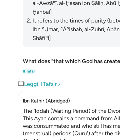
al-Awzāʿī, al-Ḥasan ibn Ṣāliḥ, Abū Ḥanīfa
Ḥanbal]
It refers to the times of purity (between me
Ibn ʿUmar, ʿĀʾishah, al-Zuhrī, Abān ibn ʿUt
Shāfiʿī]
What does "that which God has created in the
Atti
Il Tafsir
Leggi il Tafsir
Ibn Kathir (Abridged)
The `Iddah (Waiting Period) of the Divorced W
This Ayah contains a command from Allah that
was consummated and who still has menstruatio
(menstrual) periods (Quru') after the divorce a