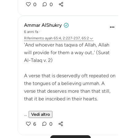
0
0
Ammar AlShukry
6 anni fa
·
Riferimento
ayah 65:4, 2:227-237, 65:2
'And whoever has taqwa of Allah, Allah
will provide for them a way out..' (Surat
Al-Talaq v. 2)
A verse that is deservedly oft repeated on
the tongues of a believing ummah. A
verse that deserves more than that still,
that it be inscribed in their hearts.
...
Vedi altro
6
0