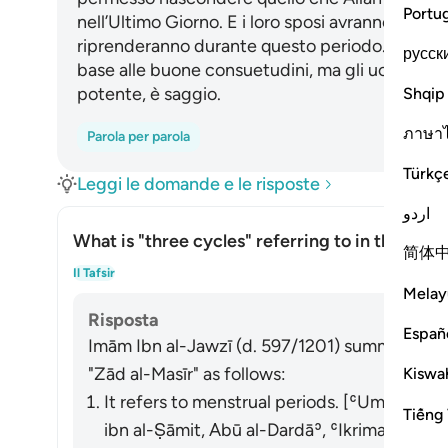
Portu
nell’Ultimo Giorno. E i loro sposi avranno priorità
riprenderanno durante questo periodo. Esse hanno
русск
base alle buone consuetudini, ma gli uomini h
potente, è saggio.
Shqip
ภาษา
Parola per parola
Türkç
Leggi le domande e le risposte
اردو
What is "three cycles" referring to in the āyah
简体
Atti
Il Tafsir
Melay
Risposta
Españ
Imām Ibn al-Jawzī (d. 597/1201) summarized th
"Zād al-Masīr" as follows:
Kiswah
It refers to menstrual periods. [ʿUmar, ʿAl
Tiếng 
ibn al-Ṣāmit, Abū al-Dardāʾ, ʿIkrimah, al-Ḍ