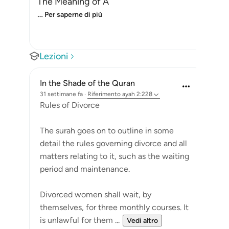
The Meaning of A
…
Per saperne di più
Lezioni
In the Shade of the Quran
31 settimane fa
·
Riferimento
ayah 2:228
Rules of Divorce
The surah goes on to outline in some
detail the rules governing divorce and all
matters relating to it, such as the waiting
period and maintenance.
Divorced women shall wait, by
themselves, for three monthly courses. It
is unlawful for them ...
Vedi altro