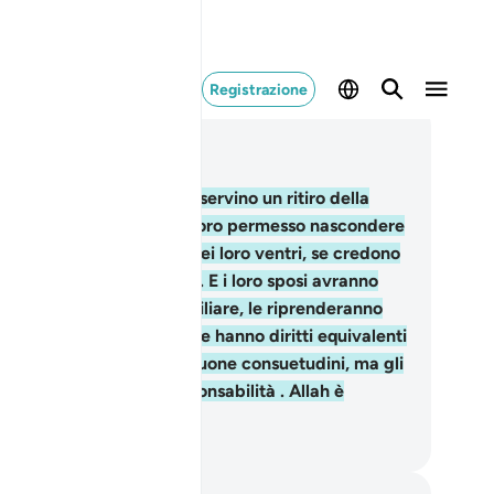
Registrazione
ggere nel contesto
itolo 2, Pagina 36, Juz 2
8
.
Le donne divorziate osservino un ritiro della
rata di tre cicli , e non è loro permesso nascondere
ello che Allah ha creato nei loro ventri, se credono
Allah e nell’Ultimo Giorno. E i loro sposi avranno
orità se, volendosi riconciliare, le riprenderanno
rante questo periodo. Esse hanno diritti equivalenti
 loro doveri, in base alle buone consuetudini, ma gli
mini hanno maggior responsabilità . Allah è
tente, è saggio.
mza Roberto Piccardo