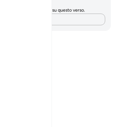
punti e riflessioni
 hai appunti o riflessioni su questo verso.
Cattura i tuoi pensieri…
 the āyah?