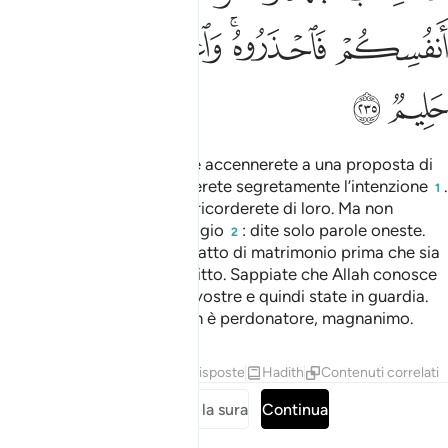
ﲈ
ﲉﲊ
ﲋ
ﲌ
ﲍ
ﲎ
ﲏ
ﲐ
Non sarete rimproverati se accennerete a una proposta di
matrimonio, o se ne coltiverete segretamente l’intenzione
.
1
Allah sa che ben presto vi ricorderete di loro. Ma non
proponete loro il libertinaggio
: dite solo parole oneste.
2
Ma non risolvetevi al contratto di matrimonio prima che sia
trascorso il termine prescritto. Sappiate che Allah conosce
quello che c’è nelle anime vostre e quindi state in guardia.
Sappiate che in verità Allah è perdonatore, magnanimo.
Tafsir
Lezioni
Riflessi
Risposte
Hadith
Contenuti correlati
Leggi tutta la sura
Continua