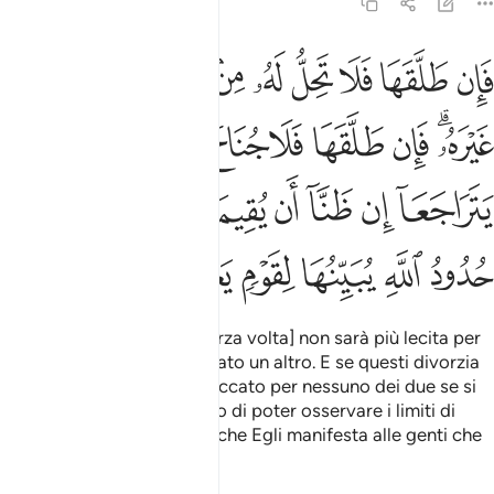
2:230
ﳊ
ﳋ
ﳌ
ﳍ
ﳎ
ﳏ
ﳐ
ﳑ
ﳒ
ﳓ
ان طلقها فلا تحل له من بعد حتى تنكح زوجا غيره فان طلقها فلا جناح عليه
َإِن طَلَّقَهَا فَلَا تَحِلُّ لَهُۥ مِنۢ بَعْدُ حَتَّىٰ تَنكِحَ زَوْجًا غَيْرَهُۥ ۗ فَإِن طَلَّقَهَا فَلَا جُ
ﳔﳕ
ﳖ
ﳗ
ﳘ
ﳙ
ﳚ
ﳛ
ﳜ
ﳝ
ﳞ
ﳟ
ﳠ
ﳡ
ﳢﳣ
ﳤ
ﳥ
ﳦ
ﳧ
ﳨ
ﳩ
ﳪ
Se divorzia da lei [per la terza volta] non sarà più lecita per
lui finché
non abbia sposato un altro. E se questi divorzia
1
da lei, allora non ci sarà peccato per nessuno dei due se si
riprendono, purché pensino di poter osservare i limiti di
Allah. Ecco i limiti di Allah, che Egli manifesta alle genti che
comprendono.