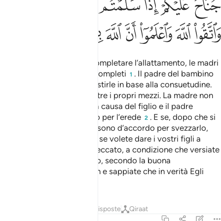
ﳒ
ﳓ
ﳔ
ﳕ
ﳖ
ﳗ
ﳘﳙ
ﳚ
ﳛ
ﳜ
ﳝ
ﳞ
ﳟ
ﳠ
ﳡ
ﳢ
Per coloro che vogliono completare l’allattamento, le madri
allatteranno per due anni completi
. Il padre del bambino
1
ha il dovere di nutrirle e vestirle in base alla consuetudine.
Nessuno è tenuto a fare oltre i propri mezzi. La madre non
deve essere danneggiata a causa del figlio e il padre
neppure. Lo stesso obbligo per l’erede
. E se, dopo che si
2
siano consultati, entrambi sono d’accordo per svezzarlo,
non ci sarà colpa alcuna. E se volete dare i vostri figli a
balia, non ci sarà nessun peccato, a condizione che versiate
realmente il salario pattuito, secondo la buona
consuetudine. Temete Allah e sappiate che in verità Egli
osserva quello che fate.
Tafsir
Lezioni
Riflessi
Risposte
Qiraat
2:234