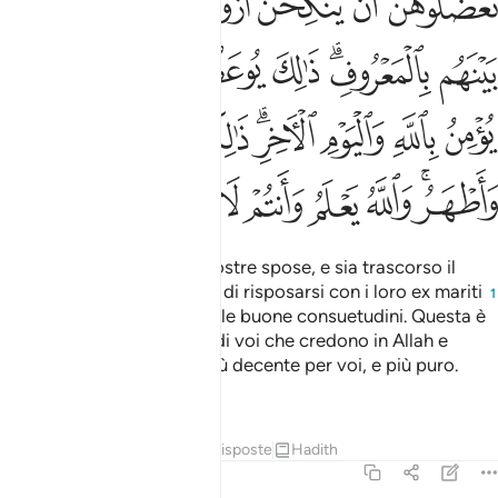
ﱺ
ﱻ
ﱼ
ﱽ
ﱾ
ﱿ
ﲀ
ﲁﲂ
ﲃ
ﲄ
ﲅ
ﲆ
ﲇ
ﲈ
ﲉ
ﲊ
ﲋ
ﲌﲍ
ﲎ
ﲏ
ﲐ
ﲑﲒ
ﲓ
ﲔ
ﲕ
ﲖ
ﲗ
ﲘ
Quando divorziate dalle vostre spose, e sia trascorso il
termine, non impedite loro di risposarsi con i loro ex mariti
1
, se si accordano secondo le buone consuetudini. Questa è
l’ammonizione per coloro di voi che credono in Allah e
nell’Ultimo giorno. Ciò è più decente per voi, e più puro.
Allah sa e voi non sapete.
Tafsir
Lezioni
Riflessi
Risposte
Hadith
2:233