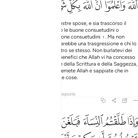
ﱬ
ﱭ
ﱮ
ﱯ
ﱰ
ﱱ
ﱲ
ﱳ
Quando divorziate dalle vostre spose, e sia trascorso il
ritiro, riprendetele secondo le buone consuetudini o
rimandatele secondo le buone consuetudini
. Ma non
1
trattenetele con la forza, sarebbe una trasgressione e chi lo
facesse mancherebbe contro se stesso. Non burlatevi dei
segni di Allah. Ricordate i benefici che Allah vi ha concesso
e ciò che ha fatto scendere della Scrittura e della Saggezza,
con i quali vi ammonisce. Temete Allah e sappiate che in
verità Allah conosce tutte le cose.
Tafsir
Lezioni
Riflessi
Risposte
2:232
ﱴ
ﱵ
ﱶ
ﱷ
ﱸ
ﱹ
اذا طلقتم النساء فبلغن اجلهن فلا تعضلوهن ان ينكحن ازواجهن اذا تراضو
َإِذَا طَلَّقْتُمُ ٱلنِّسَآءَ فَبَلَغْنَ أَجَلَهُنَّ فَلَا تَعْضُلُوهُنَّ أَن يَنكِحْنَ أَزْوَٰجَهُنَّ إِذَا تَر