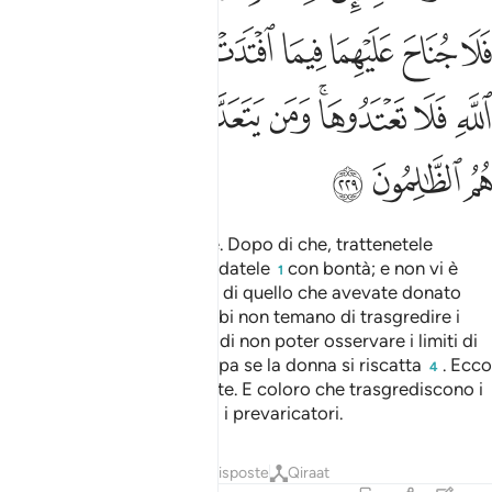
ﲵ
ﲶ
ﲷ
ﲸ
ﲹ
ﲺﲻ
ﲼ
ﲽ
ﲾ
ﲿ
ﳀﳁ
ﳂ
ﳃ
ﳄ
ﳅ
ﳆ
ﳇ
ﳈ
ﳉ
Si può divorziare due volte. Dopo di che, trattenetele
convenientemente o rimandatele
con bontà; e non vi è
1
permesso riprendervi nulla di quello che avevate donato
loro
, a meno che entrambi non temano di trasgredire i
2
limiti di Allah
. Se temete di non poter osservare i limiti di
3
Allah, allora non ci sarà colpa se la donna si riscatta
. Ecco
4
i limiti di Allah, non li sfiorate. E coloro che trasgrediscono i
termini di Allah, quelli sono i prevaricatori.
Tafsir
Lezioni
Riflessi
Risposte
Qiraat