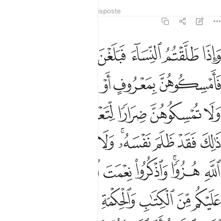
Tafsir
Lezioni
Riflessi
Risposte
2:231
ﱁ
ﱂ
ﱃ
ﱄ
ﱅ
اذا طلقتم النساء فبلغن اجلهن فامسكوهن بمعروف او سرحوهن بمعروف ول
َإِذَا طَلَّقْتُمُ ٱلنِّسَآءَ فَبَلَغْنَ أَجَلَهُنَّ فَأَمْسِكُوهُنَّ بِمَعْرُوفٍ أَوْ سَرِّحُوهُن
ﱆ
ﱇ
ﱈ
ﱉ
ﱊﱋ
ﱌ
ﱍ
ﱎ
ﱏﱐ
ﱑ
ﱒ
ﱓ
ﱔ
ﱕ
ﱖﱗ
ﱘ
ﱙ
ﱚ
ﱛ
ﱜﱝ
ﱞ
ﱟ
ﱠ
ﱡ
ﱢ
ﱣ
ﱤ
ﱥ
ﱦ
ﱧ
ﱨ
ﱩﱪ
ﱫ