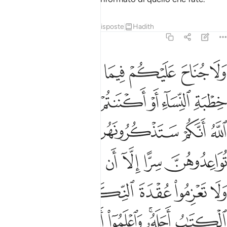
Tafsir
Lezioni
Riflessi
Risposte
Hadith
2:235
ﱝ
ﱞ
ﱟ
ﱠ
ﱡ
ﱢ
ﱣ
لا جناح عليكم فيما عرضتم به من خطبة النساء او اكننتم في انفسكم علم 
َلَا جُنَاحَ عَلَيْكُمْ فِيمَا عَرَّضْتُم بِهِۦ مِنْ خِطْبَةِ ٱلنِّسَآءِ أَوْ أَكْنَنتُمْ فِىٓ أَنفُس
ﱤ
ﱥ
ﱦ
ﱧ
ﱨ
ﱩﱪ
ﱫ
ﱬ
ﱭ
ﱮ
ﱯ
ﱰ
ﱱ
ﱲ
ﱳ
ﱴ
ﱵ
ﱶ
ﱷﱸ
ﱹ
ﱺ
ﱻ
ﱼ
ﱽ
ﱾ
ﱿ
ﲀﲁ
ﲂ
ﲃ
ﲄ
ﲅ
ﲆ
ﲇ