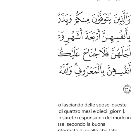
ﱁ
ﱂ
ﱃ
ﱄ
ﱅ
ﱆ
الذين يتوفون منكم ويذرون ازواجا يتربصن بانفسهن اربعة اشهر وعشرا فا
َٱلَّذِينَ يُتَوَفَّوْنَ مِنكُمْ وَيَذَرُونَ أَزْوَٰجًۭا يَتَرَبَّصْنَ بِأَنفُسِهِنَّ أَرْبَعَةَ أَشْهُر
ﱇ
ﱈ
ﱉ
ﱊﱋ
ﱌ
ﱍ
ﱎ
ﱏ
ﱐ
ﱑ
ﱒ
ﱓ
ﱔ
ﱕ
ﱖﱗ
ﱘ
ﱙ
ﱚ
ﱛ
ﱜ
E coloro di voi che muoiono lasciando delle spose, queste
devono osservare un ritiro di quattro mesi e dieci [giorni].
Passato questo termine non sarete responsabili del modo in
cui dispongono di loro stesse, secondo la buona
consuetudine. Allah è ben informato di quello che fate.