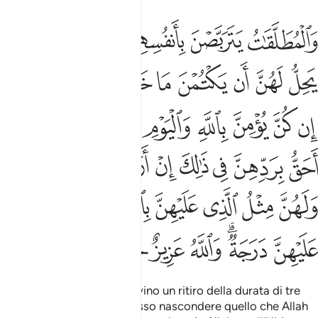
ﱨ
ﱩ
ﱪ
ﱫ
ﱬﱭ
ﱮ
المطلقات يتربصن بانفسهن ثلاثة قروء ولا يحل لهن ان يكتمن ما خلق ال
َٱلْمُطَلَّقَـٰتُ يَتَرَبَّصْنَ بِأَنفُسِهِنَّ ثَلَـٰثَةَ قُرُوٓءٍۢ ۚ وَلَا يَحِلُّ لَهُنَّ أَن يَكْتُمْنَ
ﱯ
ﱰ
ﱱ
ﱲ
ﱳ
ﱴ
ﱵ
ﱶ
ﱷ
ﱸ
ﱹ
ﱺ
ﱻ
ﱼ
ﱽﱾ
ﱿ
ﲀ
ﲁ
ﲂ
ﲃ
ﲄ
ﲅ
ﲆﲇ
ﲈ
ﲉ
ﲊ
ﲋ
ﲌﲍ
ﲎ
ﲏ
ﲐﲑ
ﲒ
ﲓ
ﲔ
ﲕ
Le donne divorziate osservino un ritiro della durata di tre
cicli
, e non è loro permesso nascondere quello che Allah
1