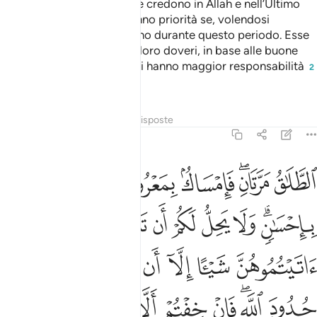
ha creato nei loro ventri, se credono in Allah e nell’Ultimo
Giorno. E i loro sposi avranno priorità se, volendosi
riconciliare, le riprenderanno durante questo periodo. Esse
hanno diritti equivalenti ai loro doveri, in base alle buone
consuetudini, ma gli uomini hanno maggior responsabilità
2
. Allah è potente, è saggio.
Tafsir
Lezioni
Riflessi
Risposte
2:229
ﲖ
ﲗﲘ
ﲙ
ﲚ
ﲛ
ﲜ
لطلاق مرتان فامساك بمعروف او تسريح باحسان ولا يحل لكم ان تاخذوا مما ا
لطَّلَـٰقُ مَرَّتَانِ ۖ فَإِمْسَاكٌۢ بِمَعْرُوفٍ أَوْ تَسْرِيحٌۢ بِإِحْسَـٰنٍۢ ۗ و
ﲝﲞ
ﲟ
ﲠ
ﲡ
ﲢ
ﲣ
ﲤ
ﲥ
ﲦ
ﲧ
ﲨ
ﲩ
ﲪ
ﲫ
ﲬ
ﲭﲮ
ﲯ
ﲰ
ﲱ
ﲲ
ﲳ
ﲴ