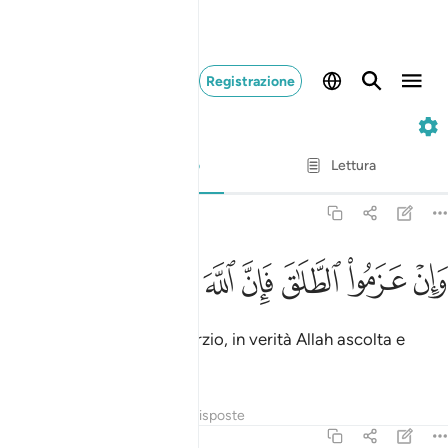
Registrazione
2. Al-Baqarah
Versetto per versetto
Lettura
Traduzione
: Hamza Roberto Piccardo
2:227
ﱠ
ﱡ
ﱢ
ﱣ
ﱤ
ان عزموا الطلاق فان الله سميع عليم ٢٢٧
ﱥ
ﱦ
ﱧ
َإِنْ عَزَمُوا۟ ٱلطَّلَـٰقَ فَإِنَّ ٱللَّهَ سَمِيعٌ عَلِيمٌۭ ٢٢٧
Ma se poi decidono il divorzio, in verità Allah ascolta e
conosce.
Tafsir
Lezioni
Riflessi
Risposte
2:228