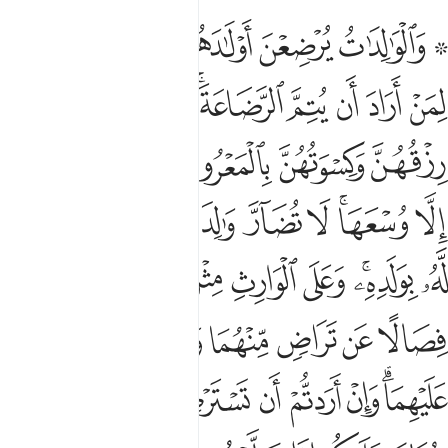
ﲙ ﲚ
ﲛ
ﲜ
ﲝ
ﲞﲟ
الوالدات يرضعن اولادهن حولين كاملين لمن اراد ان يتم الرضاعة وعلى ال
َٱلْوَٰلِدَٰتُ يُرْضِعْنَ أَوْلَـٰدَهُنَّ حَوْلَيْنِ كَامِلَيْنِ ۖ لِمَنْ أَرَادَ أَن يُتِمَّ ٱلرَّضَاع
ﲠ
ﲡ
ﲢ
ﲣ
ﲤﲥ
ﲦ
ﲧ
ﲨ
ﲩ
ﲪ
ﲫﲬ
ﲭ
ﲮ
ﲯ
ﲰ
ﲱﲲ
ﲳ
ﲴ
ﲵ
ﲶ
ﲷ
ﲸ
ﲹ
ﲺﲻ
ﲼ
ﲽ
ﲾ
ﲿﳀ
ﳁ
ﳂ
ﳃ
ﳄ
ﳅ
ﳆ
ﳇ
ﳈ
ﳉ
ﳊﳋ
ﳌ
ﳍ
ﳎ
ﳏ
ﳐ
ﳑ