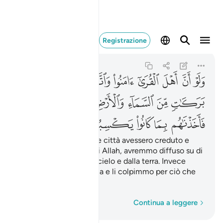
ولو ان اهل القرى ام
Registrazione
Al-A'raf
7:96
7:96
ﱁ
ﱂ
ﱃ
ﱄ
ﱅ
ﱆ
ﱇ
ﱈ
ﱉ
ﱊ
ﱋ
ﱌ
ﱍ
ﱎ
ﱏ
ﱐ
ﱑ
ﱒ
ﱓ
Se gli abitanti di queste città avessero creduto e
avessero avuto timor di Allah, avremmo diffuso su di
loro le benedizioni dal cielo e dalla terra. Invece
tacciarono di menzogna e li colpimmo per ciò che
avevano fatto.
Parola per parola
Continua a leggere