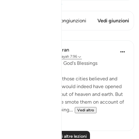
Visualizza il Corano
Questo versetto ha 1 Congiunzioni
Vedi giunzioni
Lezioni
In the Shade of the Quran
31 settimane fa
·
Riferimento
ayah 7:96
A Sure Way to Receive God's Blessings
"Yet had the people of those cities believed and
been God-fearing, We would indeed have opened
up for them blessings out of heaven and earth. But
they disbelieved, so We smote them on account of
what they had been doing....
Vedi altro
0
0
Leggi altre lezioni