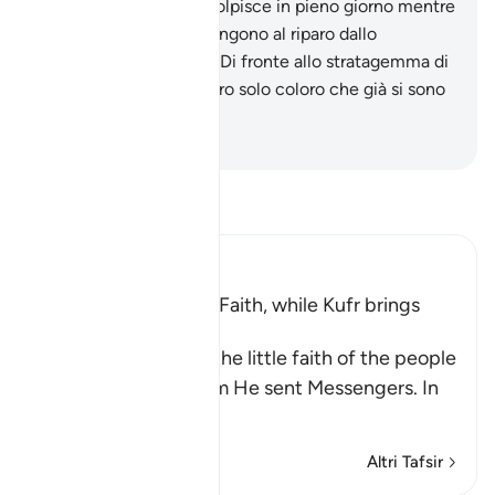
castigo severo che li colpisce in pieno giorno mentre
si divertono?
99
.
Si ritengono al riparo dallo
stratagemma di Allah? Di fronte allo stratagemma di
Allah si sentono al sicuro solo coloro che già si sono
perduti .
-
Hamza Roberto Piccardo
Leggi il Tafsir
Ibn Kathir (Abridged)
Blessings come with Faith, while Kufr brings
Torment
Allah mentions here the little faith of the people
of the towns to whom He sent Messengers. In
ano
…
Per saperne di più
Altri Tafsir