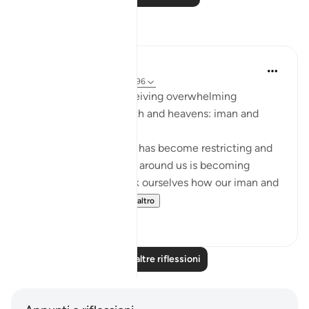
Riflessi
Sarah R
5 anni fa
·
Riferimento
ayah 7:96
The ingredients to receiving overwhelming
blessings from the earth and heavens: iman and
taqwa.
When we feel that life has become restricting and
counting the blessings around us is becoming
difficult, we should ask ourselves how our iman and
taqwa is doing. ...
Vedi altro
10
1
Leggi altre riflessioni