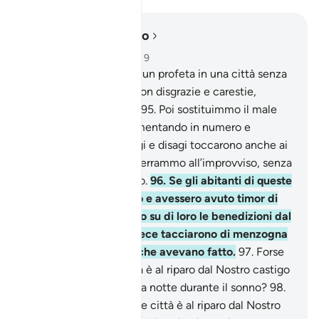
Leggere nel contesto
Capitolo 7, Pagina 163, Juz 9
94
.
Non inviammo mai un profeta in una città senza
colpire i suoi abitanti con disgrazie e carestie,
affinché fossero umili.
95
.
Poi sostituimmo il male
con il bene finché, aumentando in numero e
ricchezze, dissero: «Agi e disagi toccarono anche ai
nostri avi» . Allora li afferrammo all’improvviso, senza
che se ne accorgessero.
96
.
Se gli abitanti di queste
città avessero creduto e avessero avuto timor di
Allah, avremmo diffuso su di loro le benedizioni dal
cielo e dalla terra. Invece tacciarono di menzogna
e li colpimmo per ciò che avevano fatto.
97
.
Forse
che la gente delle città è al riparo dal Nostro castigo
severo che li colpisce la notte durante il sonno?
98
.
Forse che la gente delle città è al riparo dal Nostro