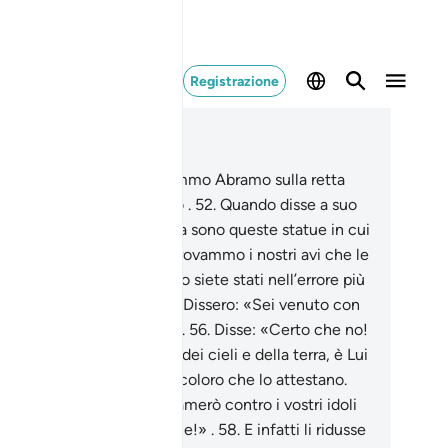
Registrazione
ggere nel contesto
itolo 21, Pagina 327, Juz 17
.
Siamo Noi che conducemmo Abramo sulla retta
a, Noi che lo conoscevamo .
52
.
Quando disse a suo
dre e alla sua gente: «Cosa sono queste statue in cui
edete?».
53
.
Risposero: «Trovammo i nostri avi che le
oravano».
54
.
Disse: «Certo siete stati nell’errore più
ese, voi e i vostri avi».
55
.
Dissero: «Sei venuto con
Verità o stai scherzando?».
56
.
Disse: «Certo che no!
vostro Signore è il Signore dei cieli e della terra, è Lui
 li ha creati e io sono tra coloro che lo attestano.
.
E [giuro] per Allah che tramerò contro i vostri idoli
 appena volterete le spalle!» .
58
.
E infatti li ridusse