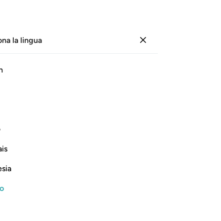
ona la lingua
Registrazione
Le
h
Cap
51
ﱽ
ﱾ
ﱿ
ﲀ
ﲁ
ﲂ
vi
pa
 essi non parlano!»
.
cr
1
ف
ad
Continua a leggere
is
pal
la 
esia
Il 
che
no
57
ity, and Ibrahim's preaching
non