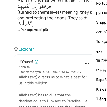
Allah tells us that when Ibrahim said what he sa
Portu
فَرَجَعُواْ إِلَى أَنفُسِهِمْ
(turned to themselves) meaning, they blamed t
русск
and protecting their gods. They said:
Shqip
إِنَّكُمْ أَنتُ
…
Per saperne di più
ภาษา
Türkç
Lezioni
اردو
简体
J Yousef
4 anni fa
·
Melay
Riferimento
ayah 2:258, 18:10, 21:51-67, 49:7-8
Allah (swt) directs us to what is best for
Españ
us in this religion
Kiswah
Allah (swt) has told us that the
Tiếng 
destination is to Him and to Paradise. He
has not only directed us to the ultimate