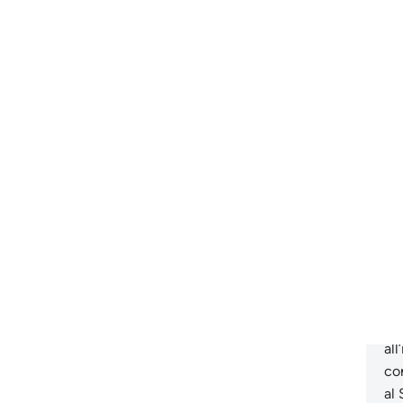
l’A
dur
ri
sa
Gi
spa
su
sua
tr
ris
pro
del
ce
un
in
all
co
al