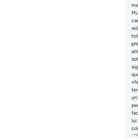
ma
Mu
car
rel
tot
pre
am
so
si
qu
«No
te
un’
pe
fa
lui
co
-
Ha