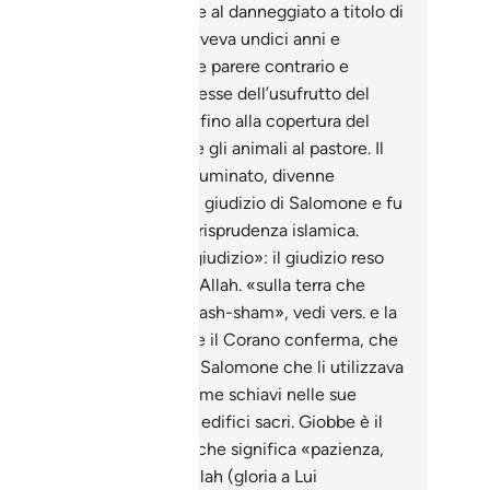
prietà del gregge passasse al danneggiato a titolo di
dennizzo. Salomone, che aveva undici anni e
isteva al giudizio, espresse parere contrario e
ggerì che il contadino godesse dell’usufrutto del
gge (lana, latte e agnelli) fino alla copertura del
no subito e poi restituisse gli animali al pastore. Il
rere fu ritenuto equo ed illuminato, divenne
overbiale della saggezza di giudizio di Salomone e fu
seguito acquisito dalla giurisprudenza islamica.
ummo testimoni del loro giudizio»: il giudizio reso
 profeti è reso in nome di Allah. «sulla terra che
biamo benedetta»: «bilàd ash-sham», vedi vers. e la
a. La tradizione riferisce, e il Corano conferma, che
dèmoni erano sottomessi a Salomone che li utilizzava
me pescatori di perle e come schiavi nelle sue
iere e nei suoi cantieri di edifici sacri. Giobbe è il
mbolo del «sabr», termine che significa «pazienza,
tanza, sopportazione». Allah (gloria a Lui