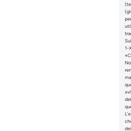
(te
(gl
pe
uti
tr
Sub
1-X
«C
No
re
ma
qu
xvI
del
que
L’
ch
dei