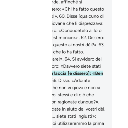
briciole, eccetto il più grande, affinché si
olgessero ad esso .
59
.
Dissero: «Chi ha fatto questo
nostri dèi è certo un iniquo!».
60
.
Disse [qualcuno di
ro]: «Abbiamo sentito un giovane che li disprezzava:
 chiama Abramo».
61
.
Dissero: «Conducetelo al loro
spetto affinché possano testimoniare» .
62
.
Dissero:
Abramo, sei stato tu a far questo ai nostri dèi?».
63
.
se: «È il più grande di loro che lo ha fatto.
errogateli, se possono parlare!».
64
.
Si avvidero del
o imbarazzo e dissero tra loro: «Davvero siete stati
iusti».
65
.
Fecero un voltafaccia [e dissero]: «Ben
 che essi non parlano!» .
66
.
Disse: «Adorate
’infuori di Allah qualcuno che non vi giova e non vi
oce?
67
.
Vergognatevi di voi stessi e di ciò che
rate all’infuori di Allah! Non ragionate dunque?».
.
Dissero: «Bruciatelo e andate in aiuto dei vostri dèi,
siete [in grado] di farlo». «… siete stati ingiusti»:
e già in altri passi dove noi utilizzeremmo la prima