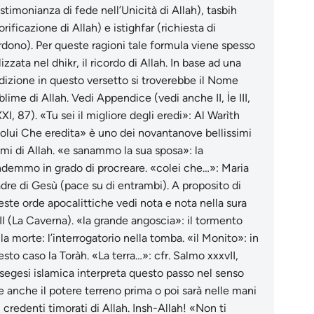
stimonianza di fede nell’Unicità di Allah), tasbih
orificazione di Allah) e istighfar (richiesta di
rdono). Per queste ragioni tale formula viene spesso
lizzata nel dhikr, il ricordo di Allah. In base ad una
adizione in questo versetto si troverebbe il Nome
lime di Allah. Vedi Appendice (vedi anche II, İe III,
XI, 87). «Tu sei il migliore degli eredi»: Al Warìth
olui Che eredita» è uno dei novantanove bellissimi
mi di Allah. «e sanammo la sua sposa»: la
ndemmo in grado di procreare. «colei che…»: Maria
dre di Gesù (pace su di entrambi). A proposito di
este orde apocalittiche vedi nota e nota nella sura
II (La Caverna). «la grande angoscia»: il tormento
la morte: l’interrogatorio nella tomba. «il Monito»: in
sto caso la Toràh. «La terra…»: cfr. Salmo xxxvII,
esegesi islamica interpreta questo passo nel senso
e anche il potere terreno prima o poi sarà nelle mani
 credenti timorati di Allah. Insh-Allah! «Non ti