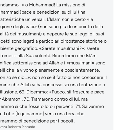
ndammo…» o Muhammad! La missione di
hammad (pace e benedizioni su di lui) ha
atteristiche universali. L’IsIàm non è certo «la
igione degli arabi» (non sono più di un quinto della
alità dei musulmani) e neppure le sue leggi e i suoi
cetti sono legati a particolari circostanze storiche o
biente geografico. «Sarete musulmani?»: sarete
ttomessi alla Sua volontà. Ricordiamo che IsIàm
gnifica sottomissione ad Allah e i «musulmani» sono
elli che la vivono pienamente e coscientemente.
n so se ciò…»: non so se il fatto di non conoscere il
rmine che Allah vi ha concesso sia una tentazione o
illusione.
69
.
Dicemmo: «Fuoco, sii frescura e pace
r Abramo» .
70
.
Tramarono contro di lui, ma
cemmo sì che fossero loro i perdenti.
71
.
Salvammo
 e Lot e [li guidammo] verso una terra che
lmammo di benedizione per i popoli .
mza Roberto Piccardo