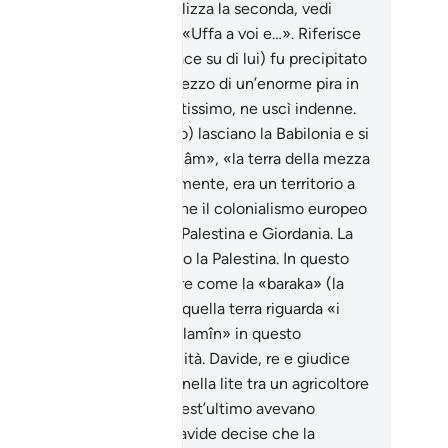
sona plurale, il Corano utilizza la seconda, vedi
he più sotto il vers. Lett.: «Uffa a voi e…». Riferisce
tradizione che Abramo (pace su di lui) fu precipitato
 tetto di un edificio nel mezzo di un’enorme pira in
mme e, gloria ad Allah l’Altissimo, ne uscì indenne.
amo e Lot (pace su di loro) lasciano la Babilonia e si
igono verso «bilàd ’ash- shâm», «la terra della mezza
a fertile» che, tradizionalmente, era un territorio a
rd della penisola arabica che il colonialismo europeo
suddiviso in Siria, Libano, Palestina e Giordania. La
a dei due profeti è proprio la Palestina. In questo
rsetto è interessante notare come la «baraka» (la
edizione, la pienezza) di quella terra riguarda «i
oli» (è il significato di «‘âlamîn» in questo
testo), cioè l’intera umanità. Davide, re e giudice
 Figli di Israele, giudicava nella lite tra un agricoltore
un pastore. I montoni di quest’ultimo avevano
trutto una coltivazione. Davide decise che la