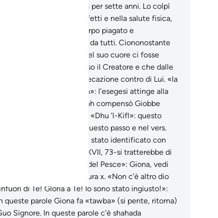
ltissimo) lo mise alla prova per sette anni. Lo colpì
amente nei beni, negli affetti e nella salute fisica,
ducendolo ad un povero corpo piagato e
nguinolento, abbandonato da tutti. Ciononostante
obbe non lasciò mai che nel suo cuore ci fosse
zio per l’ingratitudine verso il Creatore e che dalle
e labbra sfuggisse un’imprecazione contro di Lui. «la
 famiglia e un’altra ancora»: l’esegesi attinge alla
adizione e afferma che Allah compensò Giobbe
uscitando i suoi figli morti. «Dhu ’l-Kifl»: questo
feta viene citato solo in questo passo e nel vers.
la sura XXXVIII. Non è mai stato identificato con
rtezza. Secondo Tabarì (XXVII, 73-si tratterebbe di
 figlio di Giobbe. «l’Uomo del Pesce»: Giona, vedi
troduzione dell’omonima sura x. «Non c’è altro dio
’infuori di Te! Gloria a Te! Io sono stato ingiusto!»:
n queste parole Giona fa «tawba» (si pente, ritorna)
 Suo Signore. In queste parole c’è shahada