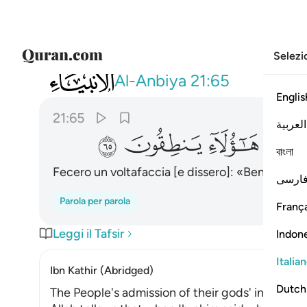
Selezi
021
ثم نكسوا على رءوسهم لقد علمت ما هاولاء
Al-Anbiya
21:65
Englis
21:65
العربية
ﲃ
ﲄ
ﲅ
ﲆ
বাংলা
Fecero un voltafaccia [e dissero]: «Ben sai che
ارسی
Parola per parola
França
Leggi il Tafsir
Indon
Italia
Ibn Kathir (Abridged)
Dutch
The People's admission of their gods' incapabil