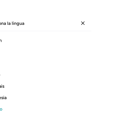
ona la lingua
Registrazione
Le
h
Cap
61
ﱬ
ﱭ
ﱮ
ﱯ
ﱰ
ﱱﱲ
ﱳ
inc
a u
tettore. Non è a Lui che appartiene il
se
ف
ad 
is
app
Continua a leggere
-
Ha
esia
no
Ap
Non