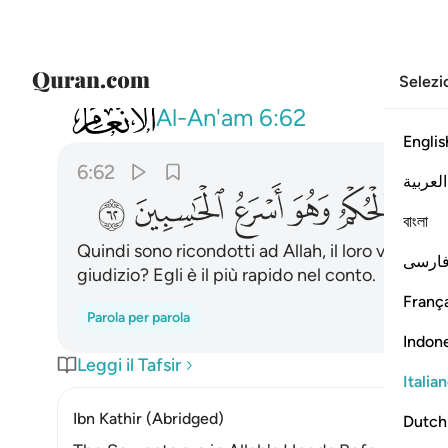
Selezi
006
ثم ردوا الى الله مولاهم الحق الا له ا
Al-An'am
6:62
Englis
6:62
العربية
ﱴ
ﱵ
ﱶ
ﱷ
ﱸ
ﱹ
বাংলা
Quindi sono ricondotti ad Allah, il loro vero Pro
ارسی
giudizio? Egli è il più rapido nel conto.
França
Parola per parola
Indon
Leggi il Tafsir
Italia
Ibn Kathir (Abridged)
Dutch