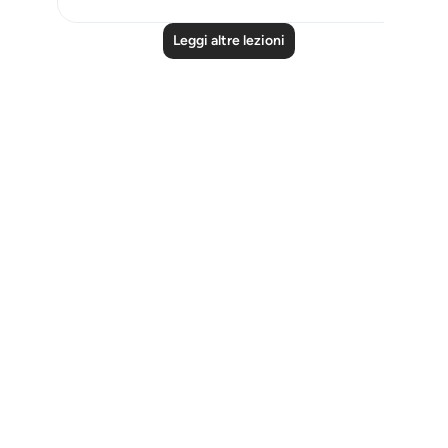
Leggi altre lezioni
Notes
placeholders
close