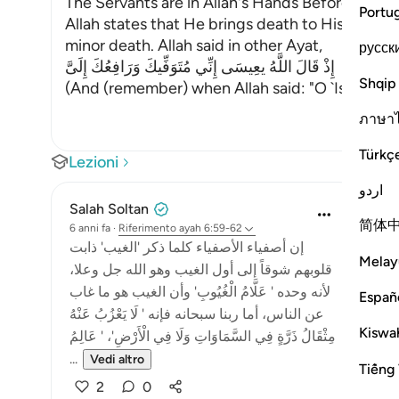
The Servants are in Allah's Hands Before and A
Portu
Allah states that He brings death to His servants 
minor death. Allah said in other Ayat,
русск
إِذْ قَالَ اللَّهُ يعِيسَى إِنِّي مُتَوَفِّيكَ وَرَافِعُكَ إِلَىَّ
Shqip
(And (remember) when Allah said: "O `Isa! I will 
ภาษา
Türkç
Lezioni
اردو
Salah Soltan
简体
6 anni fa
·
Riferimento
ayah 6:59-62
إن أصفياء الأصفياء كلما ذكر 'الغيب' ذابت
Melay
قلوبهم شوقاً إلى أول الغيب وهو الله جل وعلا،
لأنه وحده ' عَلَّامُ الْغُيُوبِ' وأن الغيب هو ما غاب
Españ
عن الناس، أما ربنا سبحانه فإنه ' لَا يَعْزُبُ عَنْهُ
Kiswah
مِثْقَالُ ذَرَّةٍ فِي السَّمَاوَاتِ وَلَا فِي الْأَرْضِ'، ' عَالِمُ
...
Vedi altro
Tiếng 
2
0