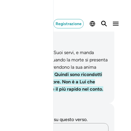
Registrazione
ggere nel contesto
itolo 6, Pagina 135, Juz 7
.
Egli è Colui che domina i Suoi servi, e manda
ontro a loro i custodi . E quando la morte si presenta
no di voi, i Nostri angeli prendono la sua anima
nza negligenza alcuna.
62
.
Quindi sono ricondotti
Allah, il loro vero Protettore. Non è a Lui che
artiene il giudizio? Egli è il più rapido nel conto.
mza Roberto Piccardo
punti e riflessioni
 hai appunti o riflessioni su questo verso.
Cattura i tuoi pensieri…