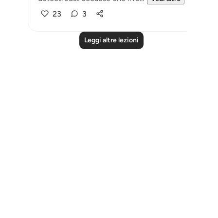
23
3
Leggi altre lezioni
Notes
placeholders
close