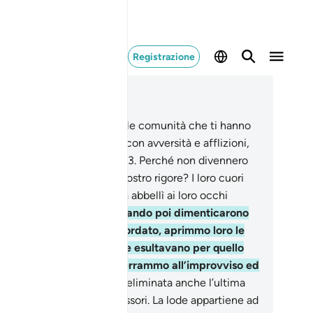
Registrazione
ggere nel contesto
itolo 6, Pagina 132, Juz 7
.
Già inviammo [profeti] alle comunità che ti hanno
ceduto, poi le colpimmo con avversità e afflizioni,
inché divenissero umili .
43
.
Perché non divennero
li quando giunse loro il Nostro rigore? I loro cuori
ece si indurirono e Satana abbellì ai loro occhi
ello che facevano.
44
.
Quando poi dimenticarono
ello che era stato loro ricordato, aprimmo loro le
rte di ogni bene. E mentre esultavano per quello
e avevamo donato, li afferrammo all’improvviso ed
oli disperati.
45
.
Così fu eliminata anche l’ultima
te del popolo degli oppressori. La lode appartiene ad