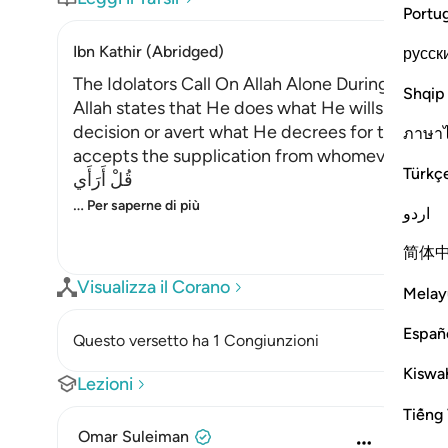
Portu
Ibn Kathir (Abridged)
русск
The Idolators Call On Allah Alone During Torme
Shqip
Allah states that He does what He wills with Hi
decision or avert what He decrees for them. H
ภาษา
accepts the supplication from whomever He will
Türkç
قُلْ أَرَأَي
…
Per saperne di più
اردو
简体
Visualizza il Corano
Melay
Españ
Questo versetto ha 1 Congiunzioni
Kiswah
Lezioni
Tiếng 
Omar Suleiman