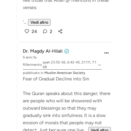
like those that Allah ﷻ mentions in these
verses:
'...
Vedi altro
24
2
Dr. Magdy Al-Hilali
5 anni fa
·
ayah 23:55-56, 6:42-45, 21:111, 7:1
Riferimento
68
pubblicato in
Muslim American Society
Fear of Gradual Decline into Sin
The Quran speaks about this danger; there
are people who will be showered with
outward blessings so that they may
gradually sink into sinfulness. It is a slow
erosion of morals that people may not
detect. Just because one live...
Vedi altro