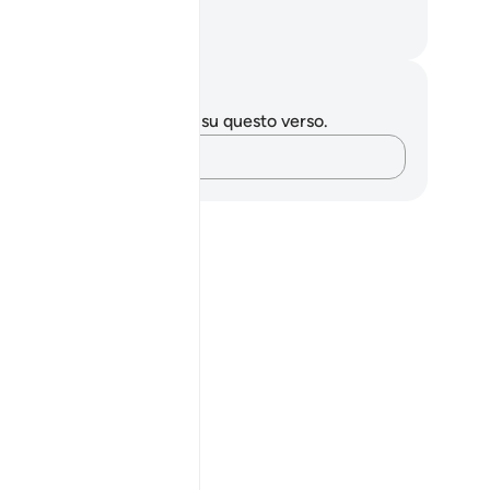
lah, Signore dei mondi!
mza Roberto Piccardo
punti e riflessioni
 hai appunti o riflessioni su questo verso.
Cattura i tuoi pensieri…