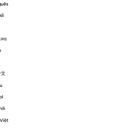
Al
guês
-
Ha
ий
nt and Distress
Ap
s creatures and none can resist His
Non
e is the One Who has no partners, Who
ไทย
s. Allah said,
e
Altri Tafsir
中文
u
ol
Vedi giunzioni
ili
Riflessi
Việt
Aaisha Patel