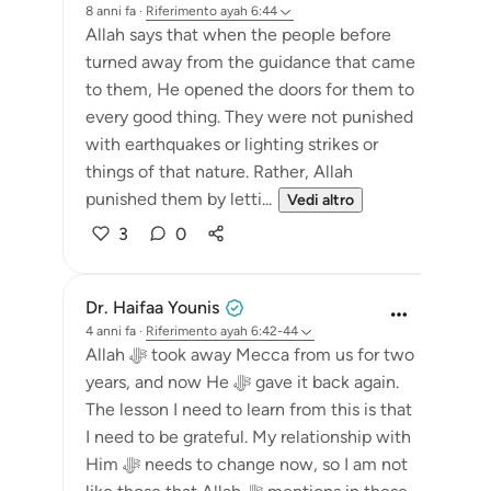
8 anni fa
·
Riferimento
ayah 6:44
Allah says that when the people before
turned away from the guidance that came
to them, He opened the doors for them to
every good thing. They were not punished
with earthquakes or lighting strikes or
things of that nature. Rather, Allah
punished them by letti...
Vedi altro
3
0
Dr. Haifaa Younis
4 anni fa
·
Riferimento
ayah 6:42-44
Allah ﷻ took away Mecca from us for two
years, and now He ﷻ gave it back again.
The lesson I need to learn from this is that
I need to be grateful. My relationship with
Him ﷻ needs to change now, so I am not