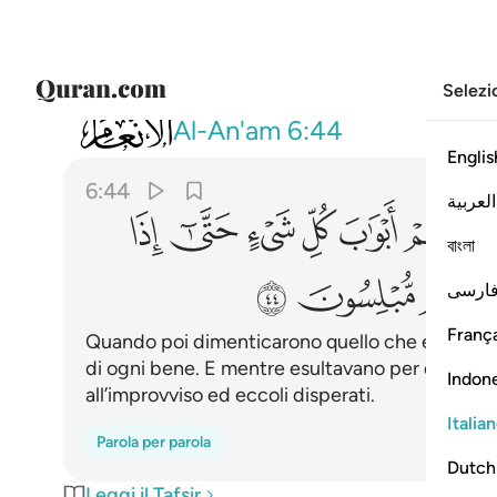
Selezi
006
فلما نسوا ما ذكروا به فتحنا عليهم اب
Al-An'am
6:44
Englis
6:44
العربية
ﳍ
ﳎ
ﳏ
ﳐ
ﳑ
ﳒ
বাংলা
ﳙ
ﳚ
ﳛ
ارسی
França
Quando poi dimenticarono quello che era stato 
di ogni bene. E mentre esultavano per quello 
Indon
all’improvviso ed eccoli disperati.
Italia
Parola per parola
Dutch
Leggi il Tafsir