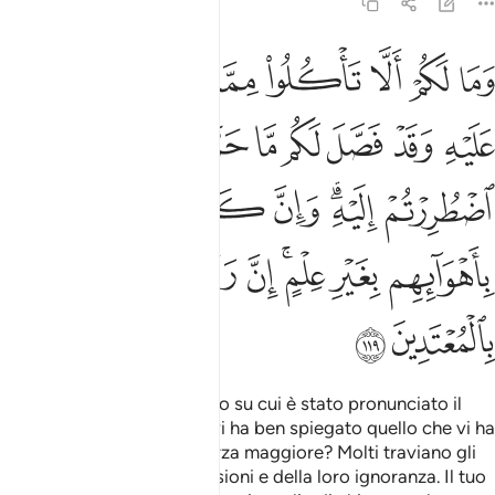
6:119
ﱁ
ﱂ
ﱃ
ﱄ
ﱅ
ﱆ
ﱇ
ﱈ
ما لكم الا تاكلوا مما ذكر اسم الله عليه وقد فصل لكم ما حرم عليكم الا
َمَا لَكُمْ أَلَّا تَأْكُلُوا۟ مِمَّا ذُكِرَ ٱسْمُ ٱللَّهِ عَلَيْهِ وَقَدْ فَصَّلَ لَكُم مَّا حَرَّمَ عَلَيْكُمْ إِلَّ
ﱉ
ﱊ
ﱋ
ﱌ
ﱍ
ﱎ
ﱏ
ﱐ
ﱑ
ﱒ
ﱓﱔ
ﱕ
ﱖ
ﱗ
ﱘ
ﱙ
ﱚﱛ
ﱜ
ﱝ
ﱞ
ﱟ
ﱠ
ﱡ
Perché non mangiate quello su cui è stato pronunciato il
Nome di Allah quand’Egli vi ha ben spiegato quello che vi ha
vietato, a parte i casi di forza maggiore? Molti traviano gli
altri a causa delle loro passioni e della loro ignoranza. Il tuo