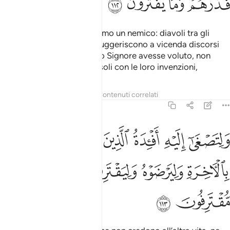
ﱯ
ﱰ
ﱱ
ﱲ
Ad ogni profeta assegnammo un nemico: diavoli tra gli
uomini e i dèmoni, che si suggeriscono a vicenda discorsi
fatui e ingannevoli. Se il tuo Signore avesse voluto, non
l’avrebbero fatto. Lasciali soli con le loro invenzioni,
Tafsir
Lezioni
Riflessi
Contenuti correlati
6:113
ﱳ
ﱴ
ﱵ
ﱶ
ﱷ
ﱸ
لتصغى اليه افيدة الذين لا يومنون بالاخرة وليرضوه وليقترفوا ما هم مقتر
َلِتَصْغَىٰٓ إِلَيْهِ أَفْـِٔدَةُ ٱلَّذِينَ لَا يُؤْمِنُونَ بِٱلْـَٔاخِرَةِ وَلِيَرْضَوْهُ وَلِيَقْتَرِفُوا۟ مَا ه
ﱹ
ﱺ
ﱻ
ﱼ
ﱽ
ﱾ
ﱿ