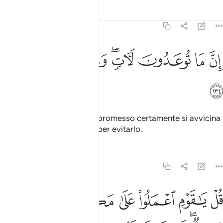
Tafsir
Lezioni
Riflessi
6:134
ﱫ
ﱬ
ﱭ
ﱮﱯ
ن ما توعدون لات وما انتم بمعجزين ١٣٤
ﱰ
ﱱ
ﱲ
ِنَّ مَا تُوعَدُونَ لَـَٔاتٍۢ ۖ وَمَآ أَنتُم بِمُعْجِزِينَ ١٣٤
ﱳ
In verità ciò che vi è stato promesso certamente si avvicina
e voi non potrete far nulla per evitarlo.
Tafsir
Lezioni
Riflessi
6:135
ﱴ
ﱵ
ﱶ
ﱷ
ﱸ
ﱹ
ل يا قوم اعملوا على مكانتكم اني عامل فسوف تعلمون من تكون له عاقبة ا
ُلْ يَـٰقَوْمِ ٱعْمَلُوا۟ عَلَىٰ مَكَانَتِكُمْ إِنِّى عَامِلٌۭ ۖ فَسَوْفَ تَعْلَمُونَ مَن 