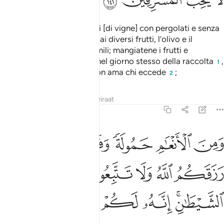
E Lui che ha creato giardini [di vigne] con pergolati e senza
pergolati, palme e piante dai diversi frutti, l’olivo e il
melograno, simili ma dissimili; mangiatene i frutti e
versatene quanto dovuto nel giorno stesso della raccolta
,
1
senza eccessi, ché Allah non ama chi eccede
;
2
Tafsir
Lezioni
Riflessi
Qiraat
6:142
ﲱ
ﲲ
ﲳ
ﲴﲵ
ﲶ
ﲷ
من الانعام حمولة وفرشا كلوا مما رزقكم الله ولا تتبعوا خطوات الشيطان
َمِنَ ٱلْأَنْعَـٰمِ حَمُولَةًۭ وَفَرْشًۭا ۚ كُلُوا۟ مِمَّا رَزَقَكُمُ ٱللَّهُ وَلَا تَتَّبِعُوا
ﲸ
ﲹ
ﲺ
ﲻ
ﲼ
ﲽﲾ
ﲿ
ﳀ
ﳁ
ﳂ
ﳃ