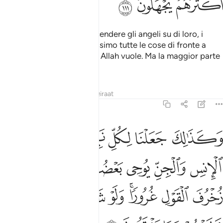
ﱖ
ﱗ
ﱘ
Quand’anche facessimo scendere gli angeli su di loro, i
morti parlassero e radunassimo tutte le cose di fronte a
loro, crederebbero solo se Allah vuole. Ma la maggior parte
di loro ignora!
Tafsir
Lezioni
Riflessi
Qiraat
6:112
ﱙ
ﱚ
ﱛ
ﱜ
ﱝ
ﱞ
كذالك جعلنا لكل نبي عدوا شياطين الانس والجن يوحي بعضهم الى بعض 
َكَذَٰلِكَ جَعَلْنَا لِكُلِّ نَبِىٍّ عَدُوًّۭا شَيَـٰطِينَ ٱلْإِنسِ وَٱلْجِنِّ يُوحِى بَعْضُهُمْ إِلَىٰ بَعْضٍۢ 
ﱟ
ﱠ
ﱡ
ﱢ
ﱣ
ﱤ
ﱥ
ﱦ
ﱧﱨ
ﱩ
ﱪ
ﱫ
ﱬ
ﱭﱮ