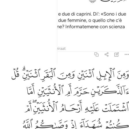
Otto a coppie: due di ovini e due di caprini. Di’: «Sono i due
maschi che ha vietato, o le due femmine, o quello che c’è
nel ventre delle due femmine? Informatemene con scienza
certa, se siete sinceri».
Tafsir
Lezioni
Riflessi
Qiraat
6:144
ﱜ
ﱝ
ﱞ
ﱟ
ﱠ
ﱡﱢ
ﱣ
من الابل اثنين ومن البقر اثنين قل الذكرين حرم ام الانثيين اما اشتملت 
َمِنَ ٱلْإِبِلِ ٱثْنَيْنِ وَمِنَ ٱلْبَقَرِ ٱثْنَيْنِ ۗ قُلْ ءَآلذَّكَرَيْنِ حَرَّمَ أَمِ
ﱤ
ﱥ
ﱦ
ﱧ
ﱨ
ﱩ
ﱪ
ﱫ
ﱬﱭ
ﱮ
ﱯ
ﱰ
ﱱ
ﱲ
ﱳ