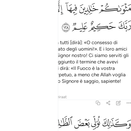
ﲒ
ﲓ
ﲔ
ﲕ
ﲖ
ﲗ
ﲘﲙ
ﲚ
ﲛ
ﲜ
ﲝ
ﲞ
E il giorno in cui li radunerà tutti [dirà]: «O consesso di
dèmoni troppo avete abusato degli uomini!». E i loro amici
tra gli uomini diranno: «O Signor nostro! Ci siamo serviti gli
uni degli altri e abbiamo raggiunto il termine che avevi
stabilito per noi»
. Ed Egli dirà: «Il Fuoco è la vostra
1
dimora e vi resterete in perpetuo, a meno che Allah voglia
altrimenti»
. In verità il tuo Signore è saggio, sapiente!
2
Tafsir
Lezioni
Riflessi
Qiraat
6:129
ﲟ
ﲠ
ﲡ
ﲢ
كذالك نولي بعض الظالمين بعضا بما كانوا يكسبون ١٢٩
ﲣ
ﲤ
َكَذَٰلِكَ نُوَلِّى بَعْضَ ٱلظَّـٰلِمِينَ بَعْضًۢا بِمَا كَانُوا۟ يَكْسِبُونَ ١٢٩