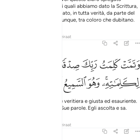
esplicitamente? E coloro ai quali abbiamo dato la Scrittura,
ben sanno che è stato rivelato, in tutta verità, da parte del
tuo Signore. Non essere, dunque, tra coloro che dubitano.
Tafsir
Lezioni
Riflessi
Qiraat
6:115
ﲚ
ﲛ
ﲜ
ﲝ
ﲞﲟ
ﲠ
تمت كلمت ربك صدقا وعدلا لا مبدل لكلماته وهو السميع العليم ١١٥
ﲡ
َتَمَّتْ كَلِمَتُ رَبِّكَ صِدْقًۭا وَعَدْلًۭا ۚ لَّا مُبَدِّلَ لِكَلِمَـٰتِهِۦ ۚ وَهُوَ ٱلسَّمِيع
ﲢﲣ
ﲤ
ﲥ
ﲦ
ﲧ
La Parola del tuo Signore è veritiera e giusta ed esauriente.
Nessuno può cambiare le Sue parole. Egli ascolta e sa.
Tafsir
Lezioni
Riflessi
Qiraat
6:116