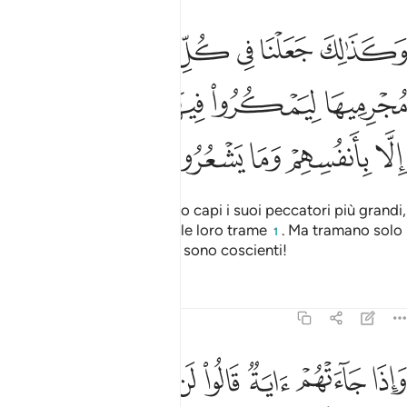
ﲡ
ﲢ
ﲣ
ﲤ
ﲥ
ﲦ
كذالك جعلنا في كل قرية اكابر مجرميها ليمكروا فيها وما يمكرون الا با
َكَذَٰلِكَ جَعَلْنَا فِى كُلِّ قَرْيَةٍ أَكَـٰبِرَ مُجْرِمِيهَا لِيَمْكُرُوا۟ فِيهَا ۖ وَمَا يَمْكُرُونَ إِلَّا ب
ﲧ
ﲨ
ﲩﲪ
ﲫ
ﲬ
ﲭ
ﲮ
ﲯ
ﲰ
ﲱ
Così, in ogni città, facemmo capi i suoi peccatori più grandi,
affinché ordiscano in essa le loro trame
. Ma tramano solo
1
contro loro stessi e non ne sono coscienti!
Tafsir
Lezioni
Riflessi
6:124
ﲲ
ﲳ
ﲴ
ﲵ
ﲶ
ﲷ
ﲸ
ﲹ
اذا جاءتهم اية قالوا لن نومن حتى نوتى مثل ما اوتي رسل الله الله اع
َإِذَا جَآءَتْهُمْ ءَايَةٌۭ قَالُوا۟ لَن نُّؤْمِنَ حَتَّىٰ نُؤْتَىٰ مِثْلَ مَآ أُوتِىَ رُسُلُ ٱ