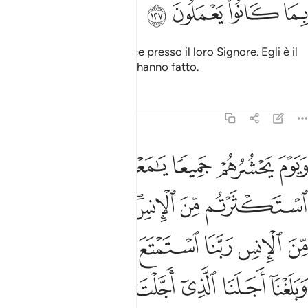
ﱴ
ﱵ
ﱶ
ﱷ
Avranno una dimora di Pace presso il loro Signore. Egli è il
loro alleato per quello che hanno fatto.
Tafsir
Lezioni
Riflessi
6:128
ﱸ
ﱹ
ﱺ
ﱻ
ﱼ
ﱽ
يوم يحشرهم جميعا يا معشر الجن قد استكثرتم من الانس وقال اولياوهم من
َيَوْمَ يَحْشُرُهُمْ جَمِيعًۭا يَـٰمَعْشَرَ ٱلْجِنِّ قَدِ ٱسْتَكْثَرْتُم مِّنَ ٱلْإِنسِ ۖ وَقَالَ أَوْلِيَ
ﱾ
ﱿ
ﲀﲁ
ﲂ
ﲃ
ﲄ
ﲅ
ﲆ
ﲇ
ﲈ
ﲉ
ﲊ
ﲋ
ﲌ
ﲍ
ﲎﲏ
ﲐ
ﲑ