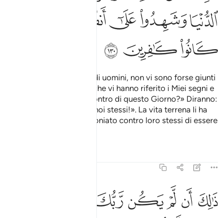
ﲾ
ﲿ
ﳀ
ﳁ
ﳂ
ﳃ
ﳄ
ﳅ
«O consesso di dèmoni e di uomini, non vi sono forse giunti
messaggeri scelti tra voi, che vi hanno riferito i Miei segni e
vi hanno avvertito dell’incontro di questo Giorno?» Diranno:
«Lo testimoniamo contro noi stessi!». La vita terrena li ha
ingannati ed hanno testimoniato contro loro stessi di essere
miscredenti.
Tafsir
Lezioni
Riflessi
6:131
ﱁ
ﱂ
ﱃ
ﱄ
ﱅ
الك ان لم يكن ربك مهلك القرى بظلم واهلها غافلون ١٣١
ﱆ
ﱇ
َٰلِكَ أَن لَّمْ يَكُن رَّبُّكَ مُهْلِكَ ٱلْقُرَىٰ بِظُلْمٍۢ وَأَهْلُهَا غَـٰفِلُونَ ١٣١