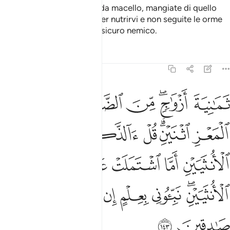
e del bestiame da soma e da macello, mangiate di quello
che Allah vi ha concesso per nutrirvi e non seguite le orme
di Satana: egli è un vostro sicuro nemico.
Tafsir
Lezioni
Riflessi
6:143
ﱁ
ﱂﱃ
ﱄ
ﱅ
ﱆ
ﱇ
مانية ازواج من الضان اثنين ومن المعز اثنين قل الذكرين حرم ام الانثيين
َمَـٰنِيَةَ أَزْوَٰجٍۢ ۖ مِّنَ ٱلضَّأْنِ ٱثْنَيْنِ وَمِنَ ٱلْمَعْزِ ٱثْنَيْنِ ۗ قُلْ ءَآلذَّكَرَيْنِ حَرَّمَ أَمِ ٱلْأُن
ﱈ
ﱉﱊ
ﱋ
ﱌ
ﱍ
ﱎ
ﱏ
ﱐ
ﱑ
ﱒ
ﱓ
ﱔﱕ
ﱖ
ﱗ
ﱘ
ﱙ
ﱚ
ﱛ