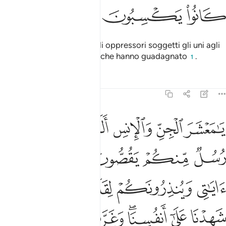
ﲥ
ﲦ
ﲧ
È così che abbiamo reso gli oppressori soggetti gli uni agli
altri, compenso per quello che hanno guadagnato
.
1
Tafsir
Lezioni
Riflessi
6:130
ﲨ
ﲩ
ﲪ
ﲫ
ﲬ
ا معشر الجن والانس الم ياتكم رسل منكم يقصون عليكم اياتي وينذرونكم ل
َـٰمَعْشَرَ ٱلْجِنِّ وَٱلْإِنسِ أَلَمْ يَأْتِكُمْ رُسُلٌۭ مِّنكُمْ يَقُصُّونَ عَلَيْكُمْ ءَايَـٰتِى وَيُنذ
ﲭ
ﲮ
ﲯ
ﲰ
ﲱ
ﲲ
ﲳ
ﲴ
ﲵﲶ
ﲷ
ﲸ
ﲹ
ﲺﲻ
ﲼ
ﲽ