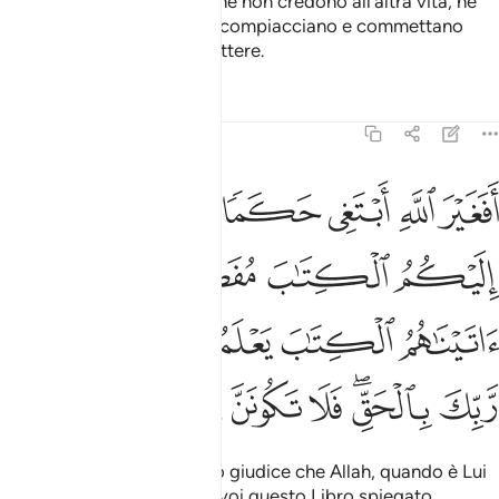
affinché i cuori di coloro che non credono all’altra vita, ne
siano suggestionati, se ne compiacciano e commettano
quello che devono commettere.
Tafsir
Lezioni
Riflessi
6:114
ﲀ
ﲁ
ﲂ
ﲃ
ﲄ
ﲅ
ﲆ
فغير الله ابتغي حكما وهو الذي انزل اليكم الكتاب مفصلا والذين اتيناهم
َفَغَيْرَ ٱللَّهِ أَبْتَغِى حَكَمًۭا وَهُوَ ٱلَّذِىٓ أَنزَلَ إِلَيْكُمُ ٱلْكِتَـٰبَ مُفَصَّل
ﲇ
ﲈ
ﲉﲊ
ﲋ
ﲌ
ﲍ
ﲎ
ﲏ
ﲐ
ﲑ
ﲒ
ﲓﲔ
ﲕ
ﲖ
ﲗ
ﲘ
ﲙ
Dovrei forse eleggere altro giudice che Allah, quando è Lui
che ha fatto scendere per voi questo Libro spiegato