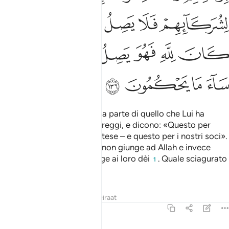
ﲚ
ﲛ
ﲜ
ﲝ
ﲞﲟ
ﲠ
ﲡ
ﲢ
ﲣ
ﲤ
ﲥ
ﲦﲧ
ﲨ
ﲩ
ﲪ
ﲫ
E attribuiscono ad Allah una parte di quello che Lui ha
prodotto dai campi e dai greggi, e dicono: «Questo per
Allah – secondo le loro pretese – e questo per i nostri soci».
Ma quello che è per gli dèi non giunge ad Allah e invece
quello che è per Allah giunge ai loro dèi
. Quale sciagurato
1
giudizio!
Tafsir
Lezioni
Riflessi
Qiraat
6:137