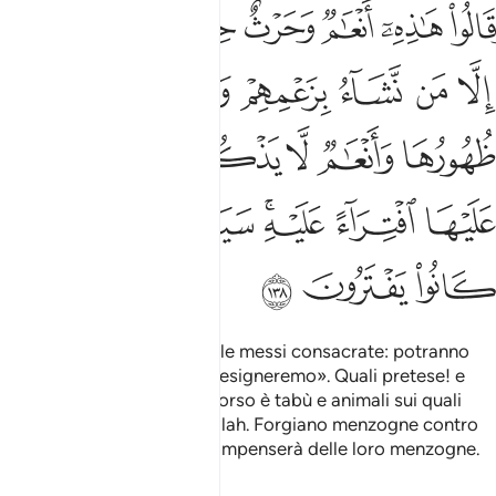
ﱁ
ﱂ
ﱃ
ﱄ
ﱅ
ﱆ
ﱇ
قالوا هاذه انعام وحرث حجر لا يطعمها الا من نشاء بزعمهم وانعام حرمت 
َقَالُوا۟ هَـٰذِهِۦٓ أَنْعَـٰمٌۭ وَحَرْثٌ حِجْرٌۭ لَّا يَطْعَمُهَآ إِلَّا مَن نَّشَآءُ بِزَعْمِهِمْ و
ﱈ
ﱉ
ﱊ
ﱋ
ﱌ
ﱍ
ﱎ
ﱏ
ﱐ
ﱑ
ﱒ
ﱓ
ﱔ
ﱕ
ﱖﱗ
ﱘ
ﱙ
ﱚ
ﱛ
ﱜ
E dicono: «Ecco i greggi e le messi consacrate: potranno
cibarsene solo quelli che designeremo». Quali pretese! e
[designano] animali il cui dorso è tabù e animali sui quali
non invocano il Nome di Allah. Forgiano menzogne contro
di Lui
! Presto [Allah] li compenserà delle loro menzogne.
1