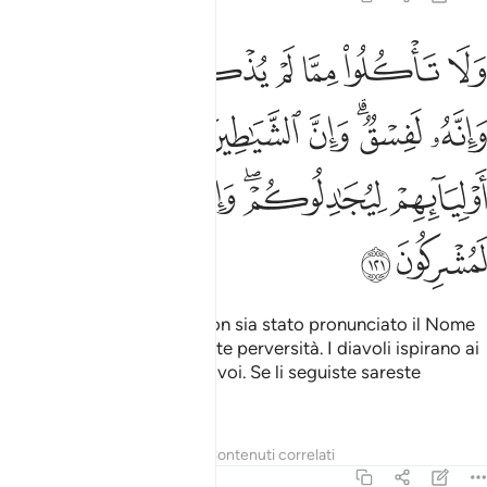
ﱰ
ﱱ
ﱲ
ﱳ
ﱴ
ﱵ
ﱶ
ﱷ
لا تاكلوا مما لم يذكر اسم الله عليه وانه لفسق وان الشياطين ليوحون ا
َلَا تَأْكُلُوا۟ مِمَّا لَمْ يُذْكَرِ ٱسْمُ ٱللَّهِ عَلَيْهِ وَإِنَّهُۥ لَفِسْقٌۭ ۗ وَإِنَّ ٱلشَّيَـٰطِينَ لَيُوحُونَ إ
ﱸ
ﱹﱺ
ﱻ
ﱼ
ﱽ
ﱾ
ﱿ
ﲀﲁ
ﲂ
ﲃ
ﲄ
ﲅ
ﲆ
Non mangiate ciò su cui non sia stato pronunciato il Nome
di Allah: sarebbe certamente perversità. I diavoli ispirano ai
loro amici la polemica con voi. Se li seguiste sareste
associatori.
Tafsir
Lezioni
Riflessi
Contenuti correlati
6:122