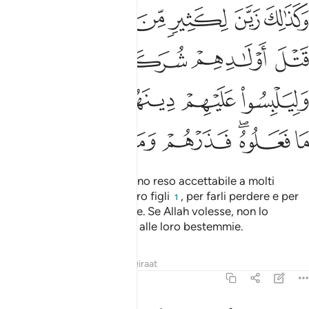
ﲬ
ﲭ
ﲮ
ﲯ
ﲰ
كذالك زين لكثير من المشركين قتل اولادهم شركاوهم ليردوهم وليلبسوا ع
َكَذَٰلِكَ زَيَّنَ لِكَثِيرٍۢ مِّنَ ٱلْمُشْرِكِينَ قَتْلَ أَوْلَـٰدِهِمْ شُرَكَآؤُهُمْ لِيُرْدُوهُمْ وَلِيَلْبِسُوا
ﲱ
ﲲ
ﲳ
ﲴ
ﲵ
ﲶ
ﲷﲸ
ﲹ
ﲺ
ﲻ
ﲼ
ﲽﲾ
ﲿ
ﳀ
ﳁ
ﳂ
Ed è così che i loro dèi hanno reso accettabile a molti
politeisti l’assassinio dei loro figli
, per farli perdere e per
1
confondere la loro religione. Se Allah volesse, non lo
farebbero. Lasciali dunque alle loro bestemmie.
Tafsir
Lezioni
Riflessi
Qiraat
6:138