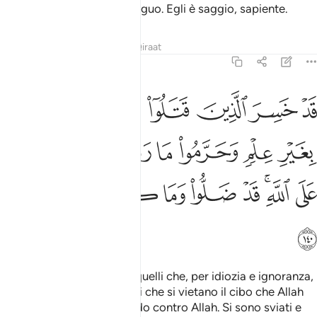
compenserà dei loro distinguo. Egli è saggio, sapiente.
Tafsir
Lezioni
Riflessi
Qiraat
6:140
ﱷ
ﱸ
ﱹ
ﱺ
ﱻ
ﱼ
د خسر الذين قتلوا اولادهم سفها بغير علم وحرموا ما رزقهم الله افتراء ع
َدْ خَسِرَ ٱلَّذِينَ قَتَلُوٓا۟ أَوْلَـٰدَهُمْ سَفَهًۢا بِغَيْرِ عِلْمٍۢ وَحَرَّمُوا۟ مَا رَزَقَهُ
ﱽ
ﱾ
ﱿ
ﲀ
ﲁ
ﲂ
ﲃ
ﲄ
ﲅﲆ
ﲇ
ﲈ
ﲉ
ﲊ
ﲋ
ﲌ
Sono certamente perduti quelli che, per idiozia e ignoranza,
uccidono i loro figli e quelli che si vietano il cibo che Allah
ha concesso loro, mentendo contro Allah. Si sono sviati e