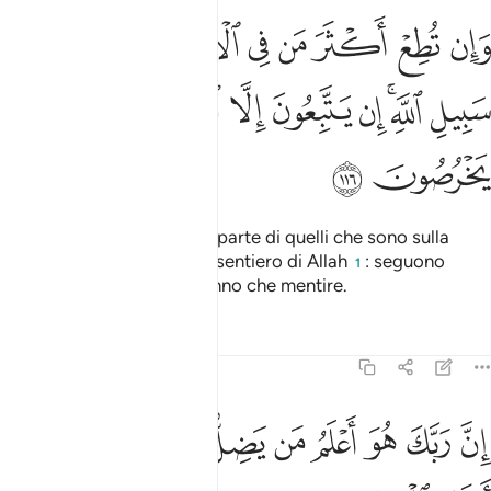
ﲨ
ﲩ
ﲪ
ﲫ
ﲬ
ﲭ
ﲮ
ﲯ
ان تطع اكثر من في الارض يضلوك عن سبيل الله ان يتبعون الا الظن وان
َإِن تُطِعْ أَكْثَرَ مَن فِى ٱلْأَرْضِ يُضِلُّوكَ عَن سَبِيلِ ٱللَّهِ ۚ إِن يَتَّبِعُونَ إِلَّا ٱلظَّنَّ 
ﲰ
ﲱﲲ
ﲳ
ﲴ
ﲵ
ﲶ
ﲷ
ﲸ
ﲹ
ﲺ
ﲻ
Se obbedisci alla maggior parte di quelli che sono sulla
terra ti allontaneranno dal sentiero di Allah
: seguono
1
[solo] congetture e non fanno che mentire.
Tafsir
Lezioni
Riflessi
6:117
ﲼ
ﲽ
ﲾ
ﲿ
ﳀ
ﳁ
ﳂ
ن ربك هو اعلم من يضل عن سبيله وهو اعلم بالمهتدين ١١٧
ﳃﳄ
ﳅ
ِنَّ رَبَّكَ هُوَ أَعْلَمُ مَن يَضِلُّ عَن سَبِيلِهِۦ ۖ وَهُوَ أَعْلَمُ بِٱلْمُهْتَدِينَ ١١٧