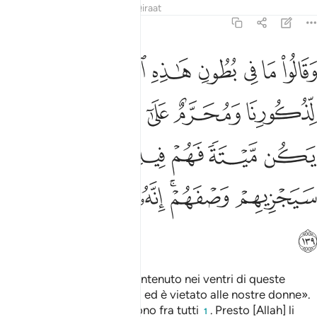
Tafsir
Lezioni
Riflessi
Qiraat
6:139
ﱝ
ﱞ
ﱟ
ﱠ
ﱡ
ﱢ
ﱣ
قالوا ما في بطون هاذه الانعام خالصة لذكورنا ومحرم على ازواجنا وان
َقَالُوا۟ مَا فِى بُطُونِ هَـٰذِهِ ٱلْأَنْعَـٰمِ خَالِصَةٌۭ لِّذُكُورِنَا وَمُحَرَّمٌ عَلَىٰٓ أَزْوَ
ﱤ
ﱥ
ﱦ
ﱧﱨ
ﱩ
ﱪ
ﱫ
ﱬ
ﱭ
ﱮﱯ
ﱰ
ﱱﱲ
ﱳ
ﱴ
ﱵ
ﱶ
E dicono: «Quello che è contenuto nei ventri di queste
bestie è per i nostri maschi ed è vietato alle nostre donne».
E se nasce morto, lo dividono fra tutti
. Presto [Allah] li
1