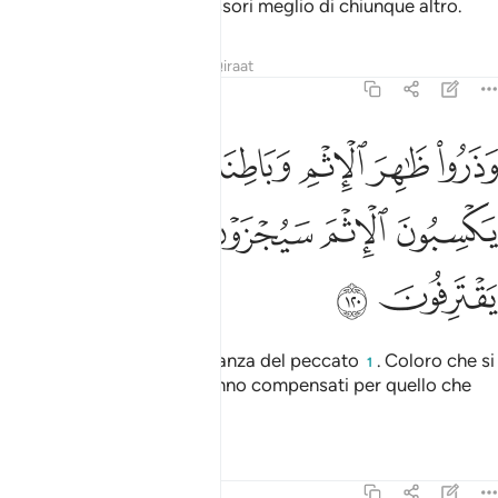
Signore conosce i trasgressori meglio di chiunque altro.
Tafsir
Lezioni
Riflessi
Qiraat
6:120
ﱢ
ﱣ
ﱤ
ﱥﱦ
ﱧ
ﱨ
ذروا ظاهر الاثم وباطنه ان الذين يكسبون الاثم سيجزون بما كانوا يقترفون
َذَرُوا۟ ظَـٰهِرَ ٱلْإِثْمِ وَبَاطِنَهُۥٓ ۚ إِنَّ ٱلَّذِينَ يَكْسِبُونَ ٱلْإِثْمَ سَيُجْزَوْنَ بِمَا ك
ﱩ
ﱪ
ﱫ
ﱬ
ﱭ
ﱮ
ﱯ
Lasciate la forma e la sostanza del peccato
. Coloro che si
1
caricano del peccato saranno compensati per quello che
avranno guadagnato.
Tafsir
Lezioni
Riflessi
6:121