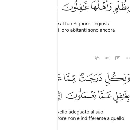
ﱈ
ﱉ
ﱊ
ﱋ
Ciò in quanto non si addice al tuo Signore l’ingiusta
distruzione di città mentre i loro abitanti sono ancora
incoscienti
.
1
Tafsir
Lezioni
Riflessi
6:132
ﱌ
ﱍ
ﱎ
ﱏﱐ
لكل درجات مما عملوا وما ربك بغافل عما يعملون ١٣٢
ﱑ
ﱒ
َلِكُلٍّۢ دَرَجَـٰتٌۭ مِّمَّا عَمِلُوا۟ ۚ وَمَا رَبُّكَ بِغَـٰفِلٍ عَمَّا يَعْمَلُونَ ١٣٢
ﱓ
ﱔ
ﱕ
ﱖ
Per ogni uomo ci sarà un livello adeguato al suo
comportamento. Il tuo Signore non è indifferente a quello
che hanno fatto!