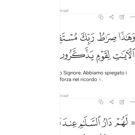
Tafsir
Lezioni
Riflessi
Qiraat
6:126
ﱠ
ﱡ
ﱢ
ﱣﱤ
ﱥ
هاذا صراط ربك مستقيما قد فصلنا الايات لقوم يذكرون ١٢٦
ﱦ
َهَـٰذَا صِرَٰطُ رَبِّكَ مُسْتَقِيمًۭا ۗ قَدْ فَصَّلْنَا ٱلْـَٔايَـٰتِ لِقَوْمٍۢ يَذَّكَّرُونَ ١٢٦
ﱧ
ﱨ
ﱩ
ﱪ
Questa è la retta via del tuo Signore. Abbiamo spiegato i
segni per il popolo che si sforza nel ricordo
.
1
Tafsir
Lezioni
Riflessi
Qiraat
6:127
ﱫ ﱬ
ﱭ
ﱮ
ﱯ
ﱰﱱ
۞ هم دار السلام عند ربهم وهو وليهم بما كانوا يعملون ١٢٧
ﱲ
ﱳ
۞ َهُمْ دَارُ ٱلسَّلَـٰمِ عِندَ رَبِّهِمْ ۖ وَهُوَ وَلِيُّهُم بِمَا كَانُوا۟ يَعْمَلُونَ ١٢٧