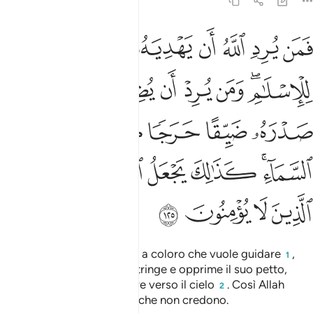
6:125
ﱁ
ﱂ
ﱃ
ﱄ
ﱅ
ﱆ
ﱇ
من يرد الله ان يهديه يشرح صدره للاسلام ومن يرد ان يضله يجعل صدره 
َمَن يُرِدِ ٱللَّهُ أَن يَهْدِيَهُۥ يَشْرَحْ صَدْرَهُۥ لِلْإِسْلَـٰمِ ۖ وَمَن يُرِدْ أَن يُضِلَّهُۥ يَجْعَلْ
ﱈﱉ
ﱊ
ﱋ
ﱌ
ﱍ
ﱎ
ﱏ
ﱐ
ﱑ
ﱒ
ﱓ
ﱔ
ﱕﱖ
ﱗ
ﱘ
ﱙ
ﱚ
ﱛ
ﱜ
ﱝ
ﱞ
ﱟ
Allah apre il cuore all’IsIàm a coloro che vuole guidare
,
1
colui che vuole sviare, lo stringe e opprime il suo petto,
come a chi fa sforzo a salire verso il cielo
. Così Allah
2
impone l’infamità a coloro che non credono.