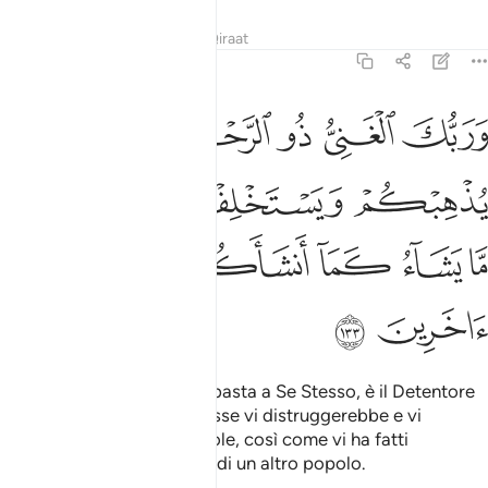
Tafsir
Lezioni
Riflessi
Qiraat
6:133
ﱗ
ﱘ
ﱙ
ﱚﱛ
ﱜ
ﱝ
ربك الغني ذو الرحمة ان يشا يذهبكم ويستخلف من بعدكم ما يشاء كما ان
َرَبُّكَ ٱلْغَنِىُّ ذُو ٱلرَّحْمَةِ ۚ إِن يَشَأْ يُذْهِبْكُمْ وَيَسْتَخْلِفْ مِنۢ بَعْدِكُم مَّا يَشَآءُ ك
ﱞ
ﱟ
ﱠ
ﱡ
ﱢ
ﱣ
ﱤ
ﱥ
ﱦ
ﱧ
ﱨ
ﱩ
ﱪ
Il tuo Signore è Colui Che basta a Se Stesso, è il Detentore
della misericordia. Se volesse vi distruggerebbe e vi
sostituirebbe come Lui vuole, così come vi ha fatti
discendere dalla posterità di un altro popolo.