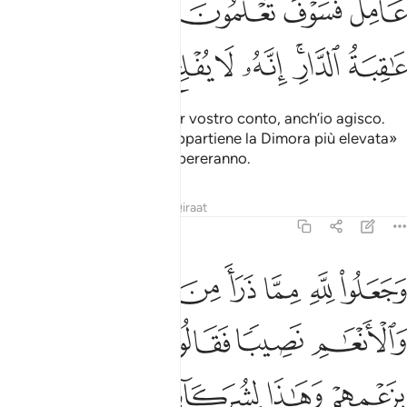
ﱺﱻ
ﱼ
ﱽ
ﱾ
ﱿ
ﲀ
ﲁ
ﲂﲃ
ﲄ
ﲅ
ﲆ
ﲇ
ﲈ
Di’: «O popol mio, agite per vostro conto, anch’io agisco.
Ben presto saprete a chi appartiene la Dimora più elevata»
. Gli oppressori non prospereranno.
1
Tafsir
Lezioni
Riflessi
Qiraat
6:136
ﲉ
ﲊ
ﲋ
ﲌ
ﲍ
ﲎ
جعلوا لله مما ذرا من الحرث والانعام نصيبا فقالوا هاذا لله بزعمهم وه
َجَعَلُوا۟ لِلَّهِ مِمَّا ذَرَأَ مِنَ ٱلْحَرْثِ وَٱلْأَنْعَـٰمِ نَصِيبًۭا فَقَالُوا۟ هَـٰذَا لِلَّهِ بِزَعْمِهِمْ وَ
ﲏ
ﲐ
ﲑ
ﲒ
ﲓ
ﲔ
ﲕ
ﲖﲗ
ﲘ
ﲙ