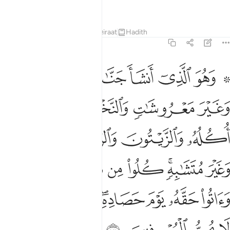
non hanno più la guida.
Tafsir
Lezioni
Riflessi
Qiraat
Hadith
6:141
ﲍ ﲎ
ﲏ
ﲐ
ﲑ
ﲒ
هو الذي انشا جنات معروشات وغير معروشات والنخل والزرع مختلفا اكله 
َهُوَ ٱلَّذِىٓ أَنشَأَ جَنَّـٰتٍۢ مَّعْرُوشَـٰتٍۢ وَغَيْرَ مَعْرُوشَـٰتٍۢ وَٱلنَّخْلَ وَٱلز
ﲓ
ﲔ
ﲕ
ﲖ
ﲗ
ﲘ
ﲙ
ﲚ
ﲛ
ﲜ
ﲝﲞ
ﲟ
ﲠ
ﲡ
ﲢ
ﲣ
ﲤ
ﲥ
ﲦ
ﲧﲨ
ﲩ
ﲪﲫ
ﲬ
ﲭ
ﲮ
ﲯ
ﲰ