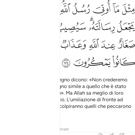
ﲺ
ﲻ
ﲼ
ﲽ
ﲾﲿ
ﳀ
ﳁ
ﳂ
ﳃ
ﳄﳅ
ﳆ
ﳇ
ﳈ
ﳉ
ﳊ
ﳋ
ﳌ
ﳍ
ﳎ
ﳏ
ﳐ
ﳑ
E quando giunge loro un segno dicono: «Non crederemo
finché non ci giunga un segno simile a quello che è stato
dato ai messaggeri di Allah». Ma Allah sa meglio di loro
dove porre il Suo Messaggio. L’umiliazione di fronte ad
Allah e un castigo crudele colpiranno quelli che peccarono
a causa delle loro trame!
Tafsir
Lezioni
Riflessi
Qiraat