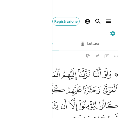
Registrazione
6. Al-An'am
Versetto per versetto
Lettura
Traduzione
: Hamza Roberto Piccardo
6:111
ﱁ ﱂ
ﱃ
ﱄ
ﱅ
ﱆ
ﱇ
لو اننا نزلنا اليهم الملايكة وكلمهم الموتى وحشرنا عليهم كل شيء قبلا ما
َلَوْ أَنَّنَا نَزَّلْنَآ إِلَيْهِمُ ٱلْمَلَـٰٓئِكَةَ وَكَلَّمَهُمُ ٱلْمَوْتَىٰ وَحَشَرْنَا عَلَيْهِمْ كُلَّ شَى
ﱈ
ﱉ
ﱊ
ﱋ
ﱌ
ﱍ
ﱎ
ﱏ
ﱐ
ﱑ
ﱒ
ﱓ
ﱔ
ﱕ