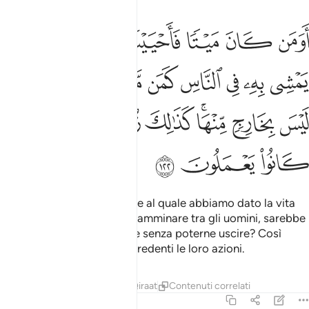
ﲇ
ﲈ
ﲉ
ﲊ
ﲋ
ﲌ
ﲍ
ومن كان ميتا فاحييناه وجعلنا له نورا يمشي به في الناس كمن مثله في ا
َوَمَن كَانَ مَيْتًۭا فَأَحْيَيْنَـٰهُ وَجَعَلْنَا لَهُۥ نُورًۭا يَمْشِى بِهِۦ فِى ٱلنَّاسِ كَمَن م
ﲎ
ﲏ
ﲐ
ﲑ
ﲒ
ﲓ
ﲔ
ﲕ
ﲖ
ﲗ
ﲘﲙ
ﲚ
ﲛ
ﲜ
ﲝ
ﲞ
ﲟ
ﲠ
Forse colui che era morto, e al quale abbiamo dato la vita
affidandogli una luce per camminare tra gli uomini, sarebbe
uguale a chi è nelle tenebre senza poterne uscire? Così
sembrano graziose ai miscredenti le loro azioni.
Tafsir
Lezioni
Riflessi
Qiraat
Contenuti correlati
6:123