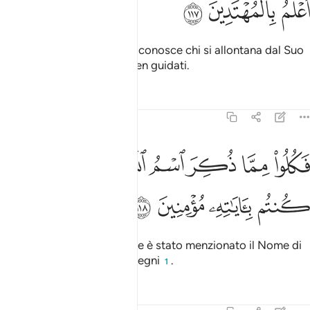
ﳆ
ﳇ
ﳈ
In verità il tuo Signore ben conosce chi si allontana dal Suo
sentiero e ben conosce i ben guidati.
Tafsir
Lezioni
Riflessi
6:118
ﳉ
ﳊ
ﳋ
ﳌ
ﳍ
كلوا مما ذكر اسم الله عليه ان كنتم باياته مومنين ١١٨
ﳎ
ﳏ
َكُلُوا۟ مِمَّا ذُكِرَ ٱسْمُ ٱللَّهِ عَلَيْهِ إِن كُنتُم بِـَٔايَـٰتِهِۦ مُؤْمِنِينَ ١١٨
ﳐ
ﳑ
ﳒ
ﳓ
Mangiate di quello sul quale è stato menzionato il Nome di
Allah, se credete nei Suoi segni
.
1
Tafsir
Lezioni
Riflessi