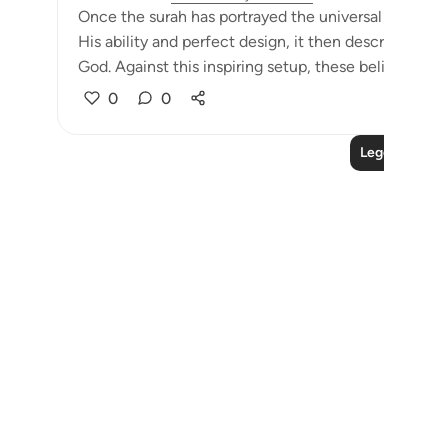
Once the surah has portrayed the universal scene wit
His ability and perfect design, it then describes the
God. Against this inspiring setup, these beliefs appear
0
0
Leggi altre le
Notes
placeholders
close