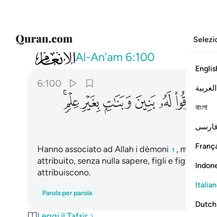
Selezi
006
وجعلوا لله شركاء الجن وخلقهم وخرقوا 
Al-An'am
6:100
Englis
6:100
العربية
ﲻ
ﲼ
ﲽ
ﲾ
ﲿ
ﳀﳁ
বাংলা
ارسی
França
Hanno associato ad Allah i dèmoni
, mentre è 
1
attribuito, senza nulla sapere, figli e figlie. Glor
Indon
attribuiscono.
Italia
Parola per parola
Dutch
Leggi il Tafsir