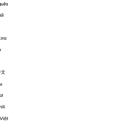
co
guês
l’
ий
ge
ve
 others besides Allah and associated
spa
vi
ไทย
h above this Shirk and Kufr. If someone
div
although they only were idol
e
fo
ù
10
Altri Tafsir
Che
中文
sap
qu
u
-
Ha
Vedi giunzioni
ol
Ap
ili
Non
Việt