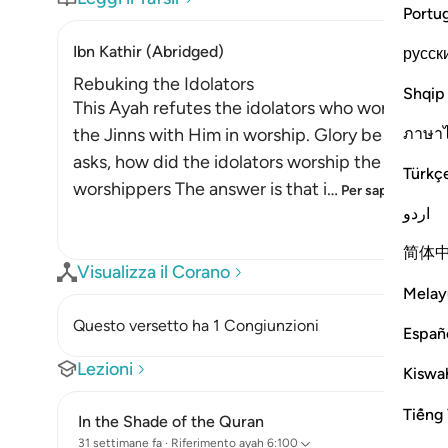
Portu
Ibn Kathir (Abridged)
русск
Rebuking the Idolators
Shqip
This Ayah refutes the idolators who worshipped
ภาษา
the Jinns with Him in worship. Glory be to Alla
asks, how did the idolators worship the Jinns, 
Türkç
worshippers The answer is that i
…
Per saperne di pi
اردو
简体
Visualizza il Corano
Melay
Questo versetto ha 1 Congiunzioni
Españ
Lezioni
Kiswah
Tiếng 
In the Shade of the Quran
31 settimane fa
·
Riferimento
ayah 6:100