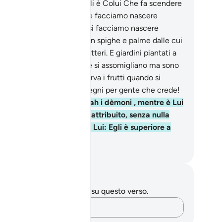
loro che capiscono.
99
.
Egli è Colui Che fa scendere
acqua dal cielo, con la quale facciamo nascere
rmogli di ogni sorta, da essi facciamo nascere
getazione e da essa grani in spighe e palme dalle cui
te pendono grappoli di datteri. E giardini piantati a
gna e olivi e melograni, che si assomigliano ma sono
ersi gli uni dagli altri. Osserva i frutti quando si
rmano e maturano. Ecco segni per gente che crede!
0
.
Hanno associato ad Allah i dèmoni , mentre è Lui
 li ha creati. E Gli hanno attribuito, senza nulla
ere, figli e figlie. Gloria a Lui: Egli è superiore a
ello che Gli attribuiscono.
mza Roberto Piccardo
punti e riflessioni
 hai appunti o riflessioni su questo verso.
Cattura i tuoi pensieri…