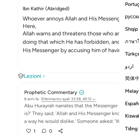
Portu
Ibn Kathir (Abridged)
русск
Whoever annoys Allah and His Messenger , is cu
Here,
Shqip
Allah warns and threatens those who annoy Hi
ภาษา
doing that which He has forbidden, and who pe
His Messenger by accusing him of having fault
Türkç
اردو
Lezioni
简体
Melay
Prophetic Commentary
8 anni fa
·
Riferimento
ayah 33:58, 49:12
Españ
Abu Hurayrah narrates that the Messenger of Allah 
is?' They said: 'Allah and His Messenger know best.'
Kiswah
a way he would dislike.' Someone asked: 'What if wha
Tiếng 
1
0