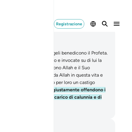
Registrazione
ggere nel contesto
itolo 33, Pagina 426, Juz 22
.
In verità Allah e i Suoi angeli benedicono il Profeta.
oi che credete, beneditelo e invocate su di lui la
e .
57
.
Coloro che offendono Allah e il Suo
ssaggero sono maledetti da Allah in questa vita e
l’altra: [Allah] ha preparato per loro un castigo
ilente.
58
.
E quelli che ingiustamente offendono i
denti e le credenti si fan carico di calunnia e di
idente peccato.
mza Roberto Piccardo
punti e riflessioni