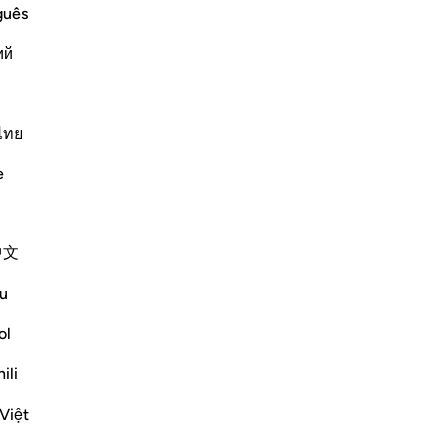
Non
guês
ий
rsed in this World and the Hereafter
m by going against His commands and
ไทย
rsist in doing so, and those who annoy
s o
…
Per saperne di più
e
Altri Tafsir
中文
u
ol
(saws) said: 'Do you know what backbiting
 He said: 'When you mention your brother in
ili
t I say about my bro...
Vedi altro
Việt