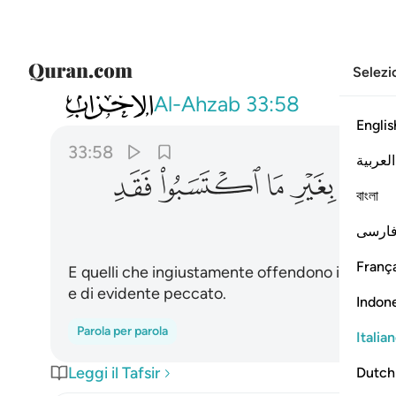
Selezi
033
والذين يوذون المومنين والمومنات بغير ما ا
Al-Ahzab
33:58
Englis
33:58
العربية
ﲄ
ﲅ
ﲆ
ﲇ
বাংলা
ﲌ
ارسی
França
E quelli che ingiustamente offendono i credenti 
e di evidente peccato.
Indon
Parola per parola
Italia
Leggi il Tafsir
Dutch