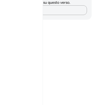
 hai appunti o riflessioni su questo verso.
Cattura i tuoi pensieri…