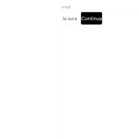
Tafsir
Lezioni
Riflessi
Qiraat
Leggi tutta la sura
Continua