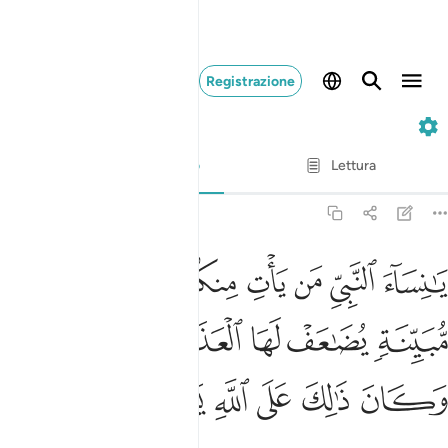
Registrazione
33. Al-Ahzab
Versetto per versetto
Lettura
Traduzione
: Hamza Roberto Piccardo
33:30
ﲺ
ﲻ
ﲼ
ﲽ
ﲾ
ﲿ
ا نساء النبي من يات منكن بفاحشة مبينة يضاعف لها العذاب ضعفين وكان
َـٰنِسَآءَ ٱلنَّبِىِّ مَن يَأْتِ مِنكُنَّ بِفَـٰحِشَةٍۢ مُّبَيِّنَةٍۢ يُضَـٰعَفْ لَهَا ٱلْعَذَابُ 
ﳀ
ﳁ
ﳂ
ﳃ
ﳄﳅ
ﳆ
ﳇ
ﳈ
ﳉ
ﳊ
ﳋ