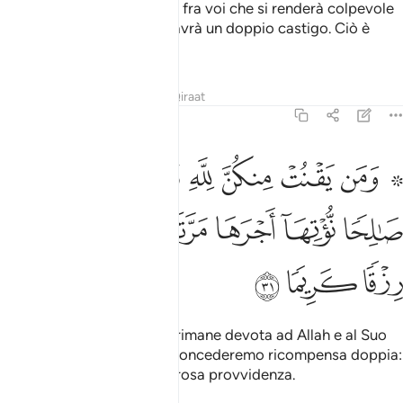
O mogli del Profeta, quella fra voi che si renderà colpevole
di una palese turpitudine, avrà un doppio castigo. Ciò è
facile per Allah.
Tafsir
Lezioni
Riflessi
Qiraat
33:31
ﱁ ﱂ
ﱃ
ﱄ
ﱅ
ﱆ
ﱇ
من يقنت منكن لله ورسوله وتعمل صالحا نوتها اجرها مرتين واعتدنا لها 
َمَن يَقْنُتْ مِنكُنَّ لِلَّهِ وَرَسُولِهِۦ وَتَعْمَلْ صَـٰلِحًۭا نُّؤْتِهَآ أَجْرَهَا مَرَّتَيْنِ وَأَ
ﱈ
ﱉ
ﱊ
ﱋ
ﱌ
ﱍ
ﱎ
ﱏ
ﱐ
Mentre a quella di voi che rimane devota ad Allah e al Suo
Inviato, e compie il bene, concederemo ricompensa doppia:
le abbiamo riservato generosa provvidenza.