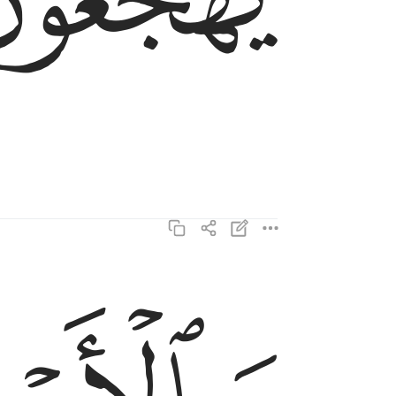
وبالاسحار هم يستغفرون ١٨
وَبِٱلْأَسْحَارِ هُمْ يَسْتَغْفِرُونَ ١٨