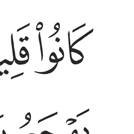
ﱼ
ﱽ
كانوا قليلا من الليل ما يهجعون ١٧
كَانُوا۟ قَلِيلًۭا مِّنَ ٱلَّيْلِ مَا يَهْجَعُونَ ١٧
ﲁ