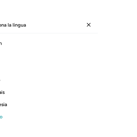
ona la lingua
Registrazione
Pagina
521
Juz
26
/
Hizb
52
h
ﱥ
ف
is
esia
no