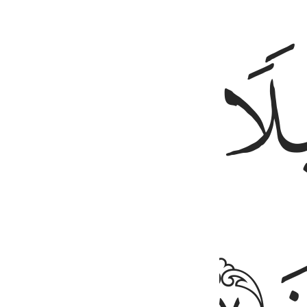
ﱾ
ﱿ
ﲂ