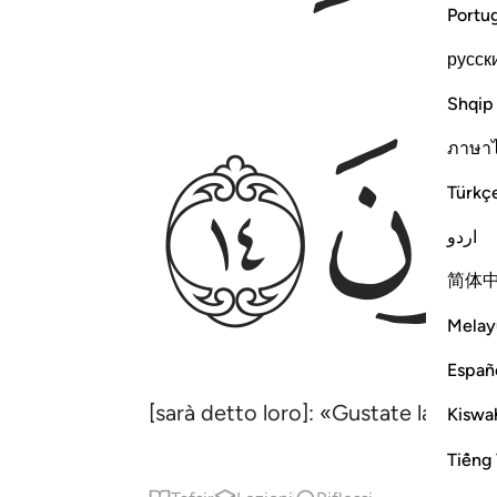
Portu
русск
ﱪ
Shqip
ภาษา
Türkç
اردو
简体
Melay
Españ
[sarà detto loro]: «Gustate la vostr
Kiswah
Tiếng 