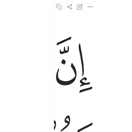
ﱫ
ﱬ
ان المتقين في جنات وعيون ١٥
إِنَّ ٱلْمُتَّقِينَ فِى جَنَّـٰتٍۢ وَعُيُونٍ ١٥