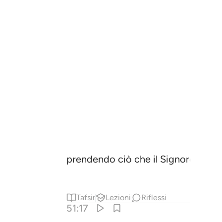
prendendo ciò che il Signore darà l
Tafsir
Lezioni
Riflessi
51:17