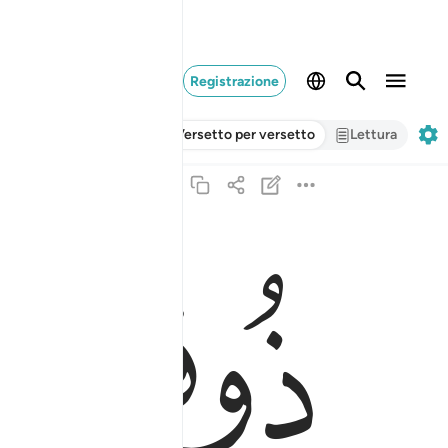
Registrazione
Versetto per versetto
Lettura
ﱣ
ﱤ
ذوقوا فتنتكم هاذا الذي كنتم به تستعجلون ١٤
ذُوقُوا۟ فِتْنَتَكُمْ هَـٰذَا ٱلَّذِى كُنتُم بِهِۦ تَسْتَعْجِلُونَ ١٤