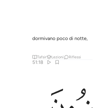
dormivano poco di notte,
Tafsir
Lezioni
Riflessi
51:18