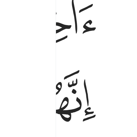
ﱱ
ﱶ
ﱷ