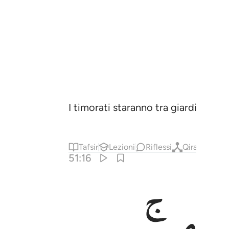
I timorati staranno tra giardini e fon
Tafsir
Lezioni
Riflessi
Qiraat
51:16