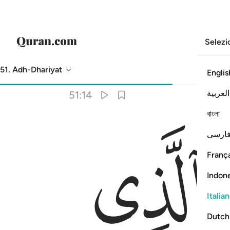
Selezi
51. Adh-Dhariyat
Englis
Traduzione
: Hamza Roberto Piccardo
العربية
51:14
বাংলা
ﱦ
ارسی
França
Indon
Italia
Dutch