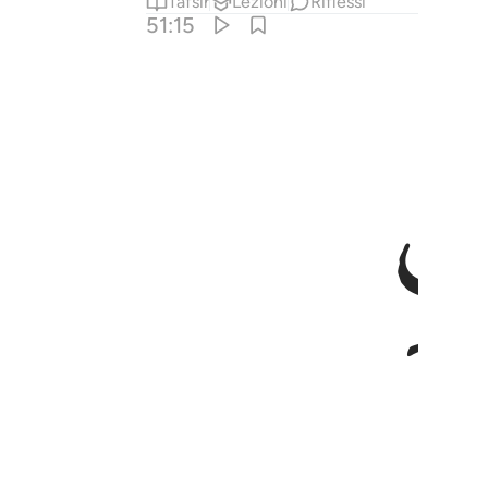
Tafsir
Lezioni
Riflessi
51:15