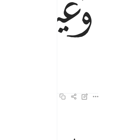
ﱯ
ﱰ
اخذين ما اتاهم ربهم انهم كانوا قبل ذالك محسنين ١٦
ءَاخِذِينَ مَآ ءَاتَىٰهُمْ رَبُّهُمْ ۚ إِنَّهُمْ كَانُوا۟ قَبْلَ ذَٰلِكَ مُحْ