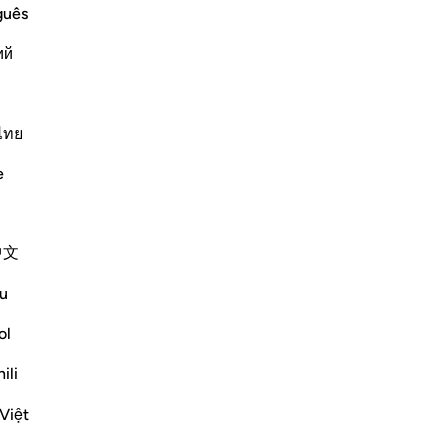
guês
ий
ﱩ
ไทย
e
中文
u
ol
a prova! Ecco quello che volevate affrettare!».
ili
Việt