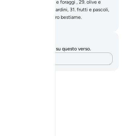
rminare cereali,
28
.
vitigni e foraggi ,
29
.
olive e
lmeti,
30
.
lussureggianti giardini,
31
.
frutti e pascoli,
.
di cui godete voi e il vostro bestiame.
mza Roberto Piccardo
punti e riflessioni
 hai appunti o riflessioni su questo verso.
Cattura i tuoi pensieri…