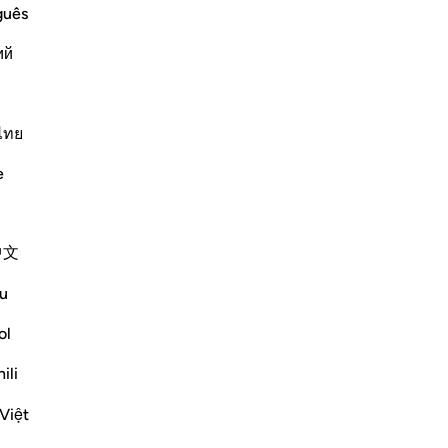
and the Final Gathering.
ge
guês
pa
`Abbas that he said,
ий
32
-
Ha
lik also made a
…
Per saperne di più
ไทย
Ap
Altri Tafsir
Non
e
中文
u
ol
ili
Việt