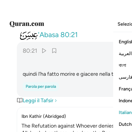
Selezi
080
ثم اماته فاقبره ٢١
'Abasa
80:21
Englis
80:21
العربية
বাংলা
quindi l’ha fatto morire e giacere nella tomba;
ارسی
Parola per parola
França
Leggi il Tafsir
Indon
Italia
Ibn Kathir (Abridged)
Dutch
The Refutation against Whoever denies Life af