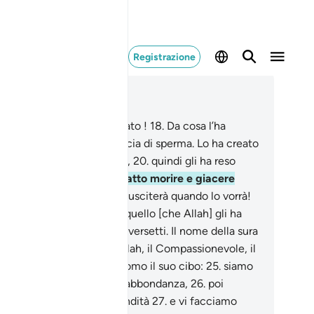
Registrazione
ggere nel contesto
itolo 80, Pagina 585, Juz 30
.
Perisca l’uomo, quell’ingrato !
18
.
Da cosa l’ha
eato Allah?
19
.
Da una goccia di sperma. Lo ha creato
a stabilito [il suo destino] ,
20
.
quindi gli ha reso
ile la via ,
21
.
quindi l’ha fatto morire e giacere
lla tomba;
22
.
infine lo resusciterà quando lo vorrà!
.
No, non ha adempiuto a quello [che Allah] gli ha
mandato.
24
.
Pre-Eg. n. Di versetti. Il nome della sura
iva dal vers. In nome di Allah, il Compassionevole, il
ericordioso. Consideri l’uomo il suo cibo:
25
.
siamo
i che versiamo l’acqua in abbondanza,
26
.
poi
acchiamo la terra in profondità
27
.
e vi facciamo