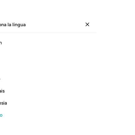
ona la lingua
Registrazione
Le
h
Cap
17
ﲓ
ﲔ
ﲕ
ﲖ
cr
e h
fac
ف
ne
Continua a leggere
is
23
co
esia
der
Mis
no
No
ter Death
sp