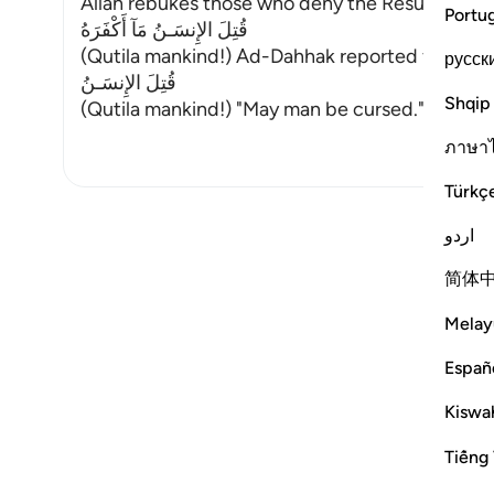
Allah rebukes those who deny the Resurrection 
Portu
قُتِلَ الإِنسَـنُ مَآ أَكْفَرَهُ
(Qutila mankind!) Ad-Dahhak reported from Ibn 
русск
قُتِلَ الإِنسَـنُ
Shqip
(Qutila mankind!) "May man be cursed." Abu Ma
ภาษา
Türkç
اردو
简体
Melay
Españ
Notes
Kiswah
placeholders
close
Tiếng 