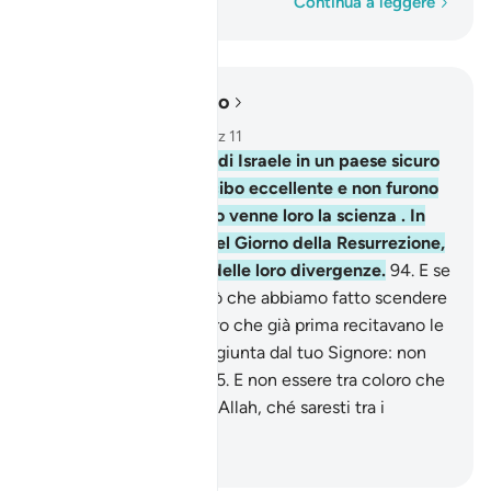
Parola per parola
Continua a leggere
Leggere nel contesto
Capitolo 10, Pagina 219, Juz 11
93
.
Insediammo i Figli di Israele in un paese sicuro
e li provvedemmo di cibo eccellente e non furono
discordi se non quando venne loro la scienza . In
verità il tuo Signore, nel Giorno della Resurrezione,
deciderà a proposito delle loro divergenze.
94
.
E se
dubiti a proposito di ciò che abbiamo fatto scendere
su di te, interroga coloro che già prima recitavano le
Scritture. La verità ti è giunta dal tuo Signore: non
essere tra i dubbiosi .
95
.
E non essere tra coloro che
smentiscono i segni di Allah, ché saresti tra i
perdenti.
-
Hamza Roberto Piccardo