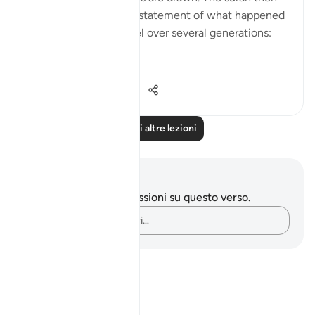
continues with a brief statement of what happened
to the Children of Israel over several generations:
"We settled t...
Vedi altro
0
0
134
Leggi altre lezioni
Appunti e riflessioni
Non hai appunti o riflessioni su questo verso.
Cattura i tuoi pensieri…