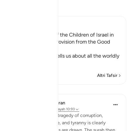
Leggi il Tafsir
Ibn Kathir (Abridged)
The Establishment of the Children of Israel in
the Land and Their Provision from the Good
Things
In these Ayat, Allah tells us about all the worldly
an
…
Per saperne di più
Altri Tafsir
Lezioni
In the Shade of the Quran
31 settimane fa
·
Riferimento
ayah 10:93
The final scene in this tragedy of corruption,
defiance, disobedience, and tyranny is clearly
shown, and the curtains are drawn. The surah then