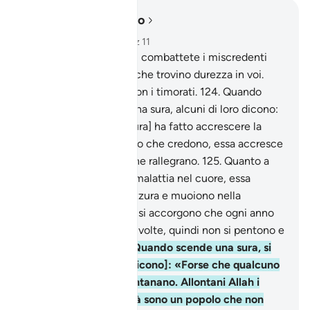
Leggere nel contesto
Capitolo 9, Pagina 207, Juz 11
123
.
O voi che credete, combattete i miscredenti
che vi stanno attorno, che trovino durezza in voi.
Sappiate che Allah è con i timorati.
124
.
Quando
viene fatta scendere una sura, alcuni di loro dicono:
«A chi di voi [questa sura] ha fatto accrescere la
fede?». Quanto a coloro che credono, essa accresce
la loro fede ed essi se ne rallegrano.
125
.
Quanto a
coloro che hanno una malattia nel cuore, essa
aggiunge sozzura a sozzura e muoiono nella
miscredenza.
126
.
Non si accorgono che ogni anno
sono tentati una o due volte, quindi non si pentono e
non si ricordano!
127
.
Quando scende una sura, si
guardano tra loro [e dicono]: «Forse che qualcuno
vi vede?» e poi si allontanano. Allontani Allah i
cuori loro, che in verità sono un popolo che non