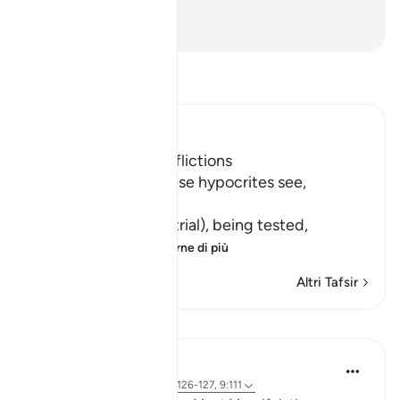
capisce.
-
Hamza Roberto Piccardo
Leggi il Tafsir
Ibn Kathir (Abridged)
Hypocrites suffer Afflictions
Allah says, do not these hypocrites see,
أَنَّهُمْ يُفْتَنُونَ
(that they are put in trial), being tested,
فِى كُلِّ عَامٍ م
…
Per saperne di più
Altri Tafsir
Riflessi
Razia Zahra
3 anni fa
·
Riferimento
ayah 9:126-127, 9:111