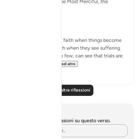
In the Name of Allah the Most Merciful, the
Especially Merciful,
Perspective and goal.
Many in this world lose faith when things become
difficult. Many lose faith when they see suffering
around them. Selective few, can see that trials are
there for you to ru...
Vedi altro
19
3
Leggi altre riflessioni
Appunti e riflessioni
Non hai appunti o riflessioni su questo verso.
Cattura i tuoi pensieri…