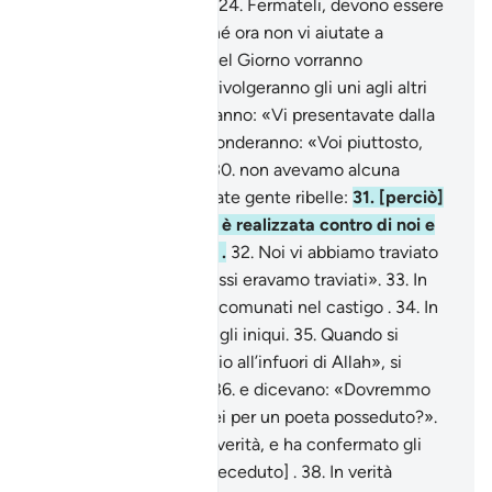
sulla via della Fornace.
24
.
Fermateli, devono essere
interrogati.»
25
.
«Perché ora non vi aiutate a
vicenda?»
26
.
Ma in quel Giorno vorranno
sottomettersi,
27
.
e si rivolgeranno gli uni agli altri
interrogandosi .
28
.
Diranno: «Vi presentavate dalla
parte destra» .
29
.
Risponderanno: «Voi piuttosto,
non eravate credenti:
30
.
non avevamo alcuna
autorità su di voi ! Eravate gente ribelle:
31
.
[perciò]
la promessa di Allah si è realizzata contro di noi e
ne avremo esperienza .
32
.
Noi vi abbiamo traviato
perché in verità noi stessi eravamo traviati».
33
.
In
quel Giorno saranno accomunati nel castigo .
34
.
In
verità agiamo così con gli iniqui.
35
.
Quando si
diceva loro: «Non c’è dio all’infuori di Allah», si
gonfiavano d’orgoglio
36
.
e dicevano: «Dovremmo
abbandonare i nostri dèi per un poeta posseduto?».
37
.
Sì, è venuto con la verità, e ha confermato gli
inviati [che lo hanno preceduto] .
38
.
In verità