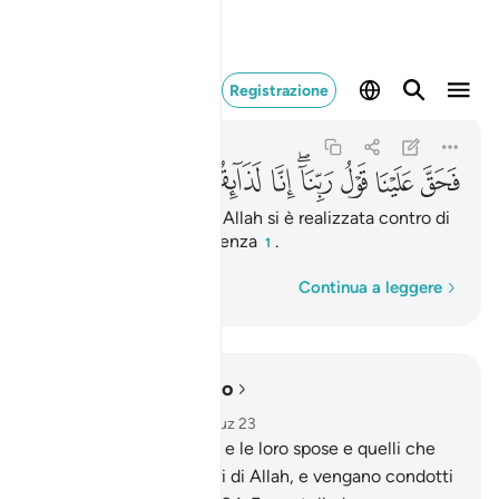
فحق علينا قول ربنا انا ل
Registrazione
As-Saffat
37:31
37:31
ﱪ
ﱫ
ﱬ
ﱭﱮ
ﱯ
ﱰ
ﱱ
[perciò] la promessa di Allah si è realizzata contro di
noi e ne avremo esperienza
.
1
Parola per parola
Continua a leggere
Leggere nel contesto
Capitolo 37, Pagina 447, Juz 23
22
.
«Riunite gli ingiusti e le loro spose e quelli che
adoravano
23
.
all’infuori di Allah, e vengano condotti