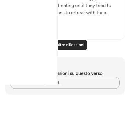
here couldnt stop at retreating until they tried to
convince the companions to retreat with them.
Maybe t...
Vedi altro
1
0
Leggi altre riflessioni
Appunti e riflessioni
Non hai appunti o riflessioni su questo verso.
Cattura i tuoi pensieri…