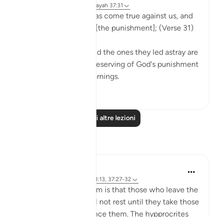
31 settimane fa
·
Riferimento
ayah 37:31
Now our Lord's word has come true against us, and
we are bound to taste [the punishment]; (Verse 31)
Both the misleaders and the ones they led astray are
in the same position, deserving of God's punishment
for not heeding the warnings.
0
0
Leggi altre lezioni
Riflessi
tareq abed
8 anni fa
·
Riferimento
ayah 33:13, 37:27-32
One lesson to draw from is that those who leave the
obedience of Allah will not rest until they take those
who are on his obedience them. The hypprocrites