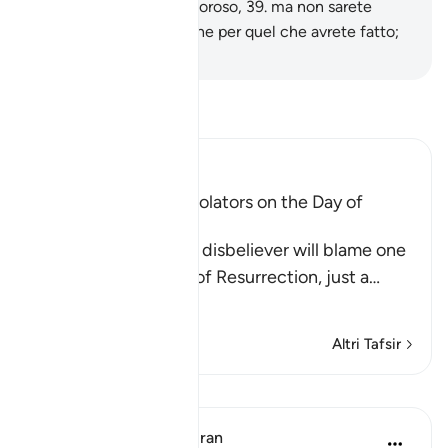
gusterete il castigo doloroso,
39
.
ma non sarete
compensati per altro che per quel che avrete fatto;
-
Hamza Roberto Piccardo
Leggi il Tafsir
Ibn Kathir (Abridged)
The arguing of the Idolators on the Day of
Resurrection
Allah tells us that the disbeliever will blame one
another in the arena of Resurrection, just a
…
Per saperne di più
Altri Tafsir
Lezioni
In the Shade of the Quran