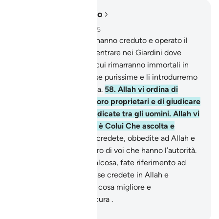
Leggere nel contesto
Capitolo 4, Pagina 87, Juz 5
57
.
Coloro che invece hanno creduto e operato il
bene, presto li faremo entrare nei Giardini dove
scorrono i ruscelli e in cui rimarranno immortali in
perpetuo, avranno spose purissime e li introdurremo
nell’ombra che rinfresca.
58
.
Allah vi ordina di
restituire i depositi ai loro proprietari e di giudicare
con equità quando giudicate tra gli uomini. Allah vi
esorta al meglio. Allah è Colui Che ascolta e
osserva.
59
.
O voi che credete, obbedite ad Allah e
al Messaggero e a coloro di voi che hanno l’autorità.
Se siete discordi in qualcosa, fate riferimento ad
Allah e al Messaggero, se credete in Allah e
nell’Ultimo Giorno. È la cosa migliore e
l’interpretazione più sicura .
-
Hamza Roberto Piccardo