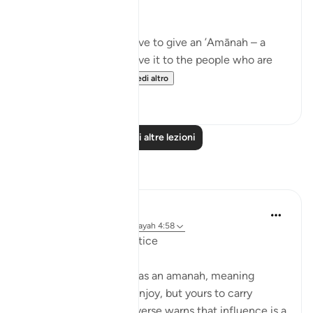
are due…
Meaning, when you have to give an ’Amānah – a
responsibility – then give it to the people who are
worthy of it; peop...
Vedi altro
20
1
Leggi altre lezioni
Riflessi
Suleiman Hani
21 settimane fa
·
Riferimento
ayah 4:58
Power as Trust and Justice
Allah frames authority as an amanah, meaning
power is not yours to enjoy, but yours to carry
without betrayal. This verse warns that influence is a