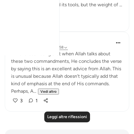
The world has changed its tools, but the weight of ...
Vedi altro
7
2
QuranicQuest -
2 anni fa
·
Riferimento
ayah 4:58
I find it fascinating that when Allah talks about
these two commandments, He concludes the verse
by saying this is an excellent advice from Allah. This
is unusual because Allah doesn't typically add that
kind of emphasis at the end of His commands.
Perhaps, A...
Vedi altro
3
1
Leggi altre riflessioni