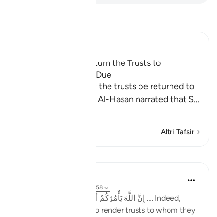
Leggi il Tafsir
Ibn Kathir (Abridged)
The Command to Return the Trusts to
Whomever They Are Due
Allah commands that the trusts be returned to
their rightful owners. Al-Hasan narrated that S
…
Per saperne di più
Altri Tafsir
Lezioni
Taimiyyah Zubair
4 anni fa
·
Riferimento
ayah 4:58
إِنَّ اللَّهَ يَأْمُرُكُمْ أَن تُؤَدُّوا الْأَمَانَاتِ إِلَىٰ أَهْلِهَا …. Indeed,
Allah commands you to render trusts to whom they