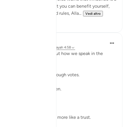
moral test: the moment you can benefit yourself,
exclude others, or bend rules, Alla...
Vedi altro
23
2
Shahid Rao
21 settimane fa
·
Riferimento
ayah 4:58
Sometimes I think about how we speak in the
modern world.
We raise our voices through votes.
A small mark on paper.
A quiet click on a screen.
We call it a right.
But sometimes it feels more like a trust.