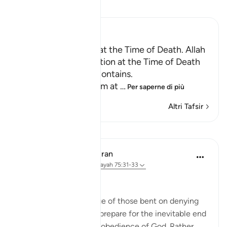
Leggi il Tafsir
Ibn Kathir (Abridged)
Certainty will Occur at the Time of Death. Allah
Informs of the Condition at the Time of Death
and What Terrors it Contains.
May Allah make us firm at
…
Per saperne di più
Altri Tafsir
Lezioni
In the Shade of the Quran
31 settimane fa
·
Riferimento
ayah 75:31-33
Arrogant Rejection
Here, we have an image of those bent on denying
the truth. They do not prepare for the inevitable end
by doing something in obedience of God. Rather,