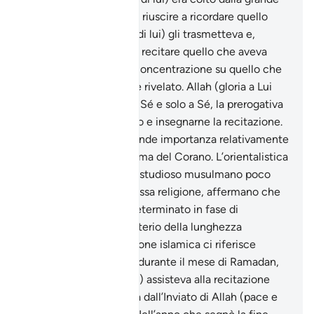
preoccupazione di non riuscire a ricordare quello
che Gabriele (pace su di lui) gli trasmetteva e,
pertanto si affrettava a recitare quello che aveva
ricevuto, perdendo la concentrazione su quello che
ancora stava per essere rivelato. Allah (gloria a Lui
l’Altissimo) rivendica a Sé e solo a Sé, la prerogativa
di dare ordine al Corano e insegnarne la recitazione.
Questo versetto ha grande importanza relativamente
alla questione della forma del Corano. L’orientalistica
occidentale e qualche studioso musulmano poco
rispettoso della sua stessa religione, affermano che
l’ordine delle sure fu determinato in fase di
compilazione con il criterio della lunghezza
decrescente. La tradizione islamica ci riferisce
invece che ogni anno, durante il mese di Ramadan,
Gabriele (pace su di lui) assisteva alla recitazione
dell’intero Corano fatta dall’Inviato di Allah (pace e