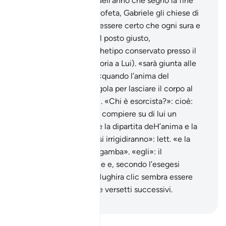
benedizioni su di lui). Nell’anno che segnò la fine
della vita terrena del Profeta, Gabriele gli chiese di
recitarlo due volte per essere certo che ogni sura e
ogni versetto fossero al posto giusto,
conformemente all’archetipo conservato presso il
Trono dell’Altissimo (gloria a Lui). «sarà giunta alle
clavicole»: come dire «quando l’anima del
moribondo risalirà alla gola per lasciare il corpo al
momento della morte». «Chi è esorcista?»: cioè:
«c’è qualcuno che può compiere su di lui un
esorcismo per impedire la dipartita deH’anima e la
morte?». «e le gambe si irrigidiranno»: lett. «e la
gamba si stringerà alla gamba». «egli»: il
miscredente in generale e, secondo l’esegesi
classica, al-Walìd ibn Mughira clic sembra essere
descritto anche dai due versetti successivi.
-
Hamza Roberto Piccardo