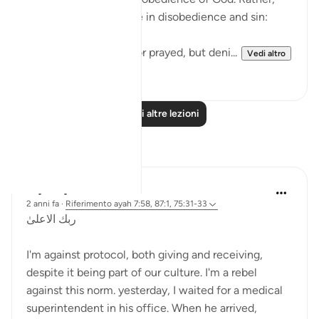
they arrogantly indulge in disobedience and sin:
He neither believed nor prayed, but deni...
Vedi altro
0
0
Leggi altre lezioni
Riflessi
Iraj Marjan
2 anni fa
·
Riferimento
ayah 7:58, 87:1, 75:31-33
ربك الاعلىٰ
I'm against protocol, both giving and receiving,
despite it being part of our culture. I'm a rebel
against this norm. yesterday, I waited for a medical
superintendent in his office. When he arrived,