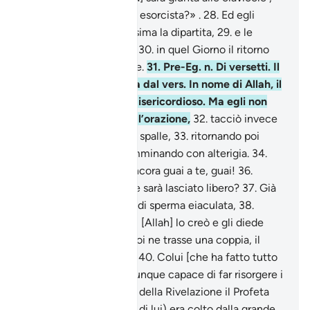
27
.
sarà gridato: «Chi è esorcista?» .
28
.
Ed egli
concluderà che è prossima la dipartita,
29
.
e le
gambe si irrigidiranno ;
30
.
in quel Giorno il ritorno
sarà verso il tuo Signore.
31
.
Pre-Eg. n. Di versetti. Il
nome della sura deriva dal vers. In nome di Allah, il
Compassionevole, il Misericordioso. Ma egli non
credette e non eseguì l’orazione,
32
.
tacciò invece
di menzogna e voltò le spalle,
33
.
ritornando poi
verso la sua gente, camminando con alterigia.
34
.
Guai a te, guai,
35
.
e ancora guai a te, guai!
36
.
Crede forse l’uomo che sarà lasciato libero?
37
.
Già
non fu che una goccia di sperma eiaculata,
38
.
quindi un’aderenza, poi [Allah] lo creò e gli diede
forma armoniosa;
39
.
poi ne trasse una coppia, il
maschio e la femmina.
40
.
Colui [che ha fatto tutto
questo] non sarebbe dunque capace di far risorgere i
morti? Nei primi tempi della Rivelazione il Profeta
(pace e benedizioni su di lui) era colto dalla grande