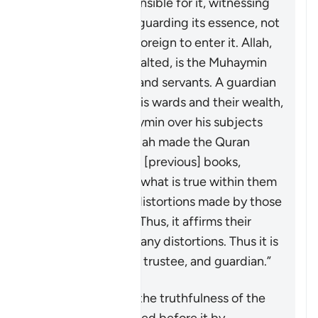
something is responsible for it, witnessing
its truths, and safeguarding its essence, not
allowing anything foreign to enter it. Allah,
the Blessed and Exalted, is the
Muhaymin
over His creations and servants. A guardian
is
muhaymin
over his wards and their wealth,
and a ruler is
muhaymin
over his subjects
and their affairs. Allah made the Quran
muhaymin
over the [previous] books,
bearing witness to what is true within them
and clarifying the distortions made by those
who altered them. Thus, it affirms their
truths and falsifies any distortions. Thus it is
witness, confirmer, trustee, and guardian.”
The Quran affirms the truthfulness of the