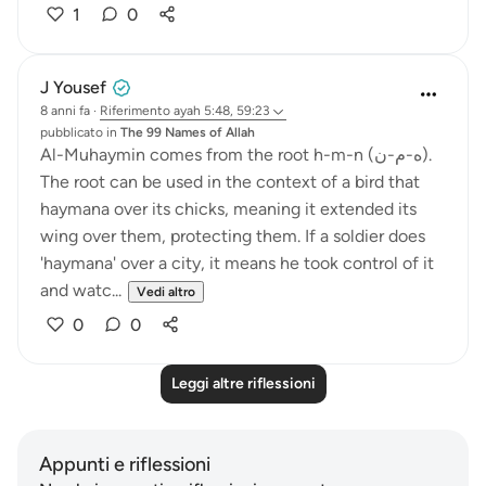
1
0
J Yousef
8 anni fa
·
Riferimento
ayah 5:48, 59:23
pubblicato in
The 99 Names of Allah
Al-Muhaymin comes from the root h-m-n (ه-م-ن).
The root can be used in the context of a bird that
haymana over its chicks, meaning it extended its
wing over them, protecting them. If a soldier does
'haymana' over a city, it means he took control of it
and watc...
Vedi altro
0
0
Leggi altre riflessioni
Appunti e riflessioni