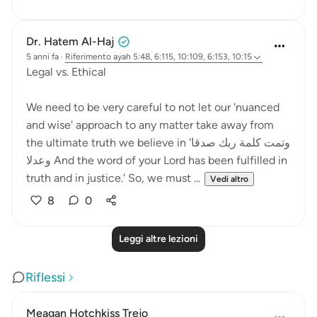
Dr. Hatem Al-Haj
5 anni fa
·
Riferimento
ayah 5:48, 6:115, 10:109, 6:153, 10:15
Legal vs. Ethical
We need to be very careful to not let our 'nuanced
and wise' approach to any matter take away from
the ultimate truth we believe in 'وتمت كلمة ربك صدقا
وعدلا And the word of your Lord has been fulfilled in
truth and in justice.' So, we must ...
Vedi altro
8
0
Leggi altre lezioni
Riflessi
Meagan Hotchkiss Trejo