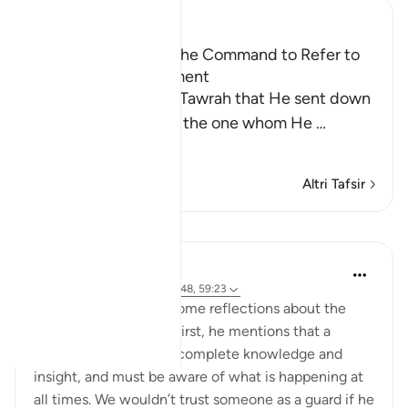
Ibn Kathir (Abridged)
Praising the Qur'an; the Command to Refer to
the Qur'an for Judgment
Allah mentioned the Tawrah that He sent down
to His Prophet Musa, the one whom He
…
Per saperne di più
Altri Tafsir
Lezioni
Abdul Nasir Jangda
5 anni fa
·
Riferimento
ayah 5:48, 59:23
Imam Ghazali shares some reflections about the
idea of a 'muhaymin.' First, he mentions that a
muhaymin must have complete knowledge and
insight, and must be aware of what is happening at
all times. We wouldn’t trust someone as a guard if he