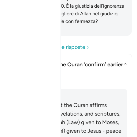
uomini sono perversi.
50
.
È la giustizia dell’ignoranza
che cercano ? Chi è migliore di Allah nel giudizio,
per un popolo che crede con fermezza?
-
Hamza Roberto Piccardo
Leggi le domande e le risposte
In what sense does the Quran ‘confirm’ earlier
scriptures?
Attiva/disattiva la risposta per
Chiarimento
Risposta
It is well known that the Quran affirms
earlier prophets, revelations, and scriptures,
including the Tawrah (Law) given to Moses,
and the Injil (Gospel) given to Jesus - peace