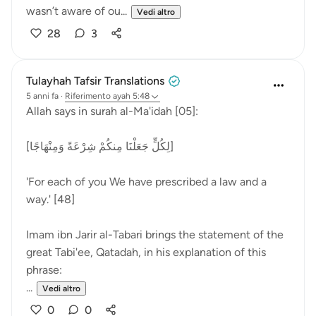
wasn’t aware of ou...
Vedi altro
28
3
Tulayhah Tafsir Translations
5 anni fa
·
Riferimento
ayah 5:48
Allah says in surah al-Ma'idah [05]:
[لِكُلٍّ جَعَلْنَا مِنكُمْ شِرْعَةً وَمِنْهَاجًا]
'For each of you We have prescribed a law and a
way.' [48]
Imam ibn Jarir al-Tabari brings the statement of the
great Tabi'ee, Qatadah, in his explanation of this
phrase:
...
Vedi altro
0
0