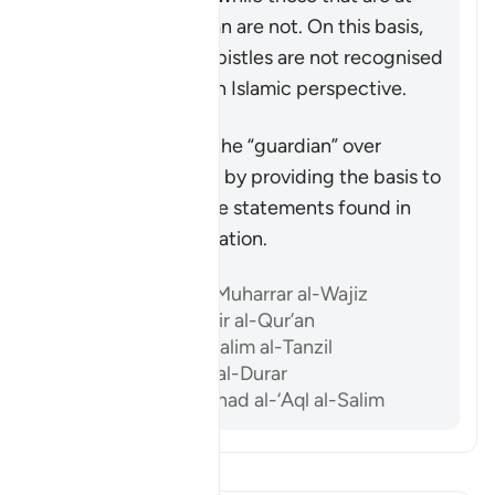
odds with the Quran are not. On this basis,
the likes of Paul’s epistles are not recognised
as scripture from an Islamic perspective.
Riepilogo
The Quran acts as the “guardian” over
previous scriptures by providing the basis to
accept or reject the statements found in
them after its revelation.
Riferimenti
Ibn ‘Atiyyah, al-Muharrar al-Wajiz
Al-Sam’ani, Tafsir al-Qur’an
Al-Baghawi, Ma’alim al-Tanzil
Al-Biqa’i, Nazm al-Durar
Abu ‘l-Su’ud, Irshad al-‘Aql al-Salim
Leggi il Tafsir