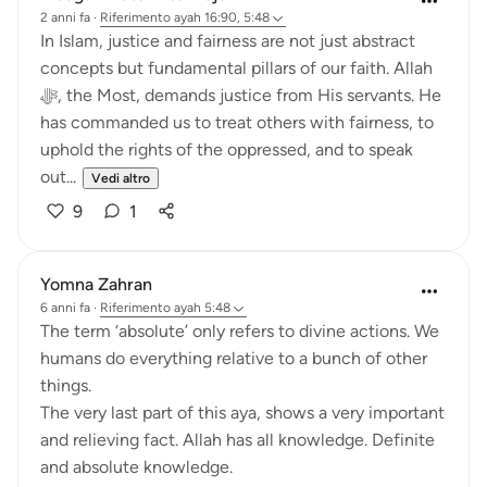
2 anni fa
·
Riferimento
ayah 16:90, 5:48
In Islam, justice and fairness are not just abstract
concepts but fundamental pillars of our faith. Allah
ﷻ, the Most, demands justice from His servants. He
has commanded us to treat others with fairness, to
uphold the rights of the oppressed, and to speak
out...
Vedi altro
9
1
Yomna Zahran
6 anni fa
·
Riferimento
ayah 5:48
The term ‘absolute’ only refers to divine actions. We
humans do everything relative to a bunch of other
things.
The very last part of this aya, shows a very important
and relieving fact. Allah has all knowledge. Definite
and absolute knowledge.