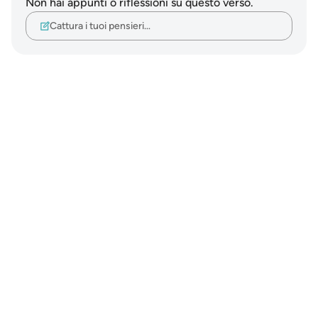
Non hai appunti o riflessioni su questo verso.
Cattura i tuoi pensieri…
Notes
placeholders
close