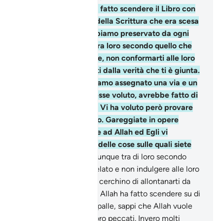
48
.
E su di te abbiamo fatto scendere il Libro con
la Verità, a conferma della Scrittura che era scesa
in precedenza e lo abbiamo preservato da ogni
alterazione . Giudica tra loro secondo quello che
Allah ha fatto scendere, non conformarti alle loro
passioni allontanandoti dalla verità che ti è giunta.
Ad ognuno di voi abbiamo assegnato una via e un
percorso. Se Allah avesse voluto, avrebbe fatto di
voi una sola comunità. Vi ha voluto però provare
con quel che vi ha dato. Gareggiate in opere
buone: tutti ritornerete ad Allah ed Egli vi
informerà a proposito delle cose sulle quali siete
discordi.
49
.
Giudica dunque tra di loro secondo
quello che Allah ha rivelato e non indulgere alle loro
passioni. Bada che non cerchino di allontanarti da
una parte di quello che Allah ha fatto scendere su di
te. Se poi ti volgon le spalle, sappi che Allah vuole
colpirli per alcuni dei loro peccati. Invero molti