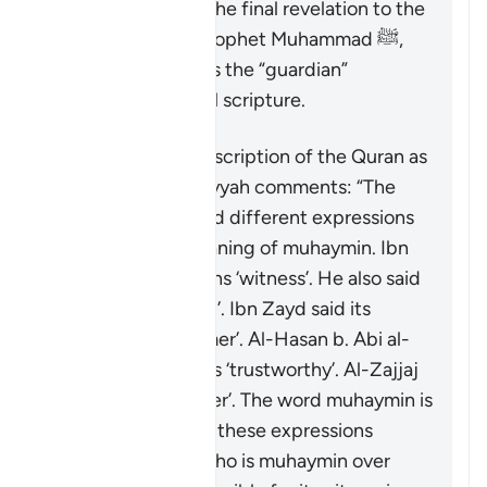
be upon them. As the final revelation to the
final messenger, Prophet Muhammad ﷺ,
the Quran serves as the “guardian”
(
muhaymin
) over all scripture.
Concerning the description of the Quran as
“guardian”, Ibn ‘Atiyyah comments: “The
exegetes have used different expressions
to capture the meaning of
muhaymin
. Ibn
ʿAbbas said it means ‘witness’. He also said
it means ‘entrusted’. Ibn Zayd said its
meaning is ‘confirmer’. Al-Hasan b. Abi al-
Hasan said it means ‘trustworthy’. Al-Zajjaj
mentioned ‘overseer’. The word
muhaymin
is
more specific than these expressions
because the one who is
muhaymin
over