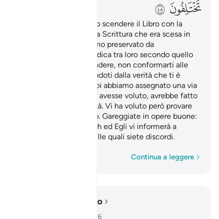
ﲧ
ﲨ
E su di te abbiamo fatto scendere il Libro con la
Verità, a conferma della Scrittura che era scesa in
precedenza e lo abbiamo preservato da
ogni alterazione
. Giudica tra loro secondo quello
1
che Allah ha fatto scendere, non conformarti alle
loro passioni allontanandoti dalla verità che ti è
giunta. Ad ognuno di voi abbiamo assegnato una via
e un percorso. Se Allah avesse voluto, avrebbe fatto
di voi una sola comunità. Vi ha voluto però provare
con quel che vi ha dato. Gareggiate in opere buone:
tutti ritornerete ad Allah ed Egli vi informerà a
proposito delle cose sulle quali siete discordi.
Parola per parola
Continua a leggere
Leggere nel contesto
Capitolo 5, Pagina 116, Juz 6