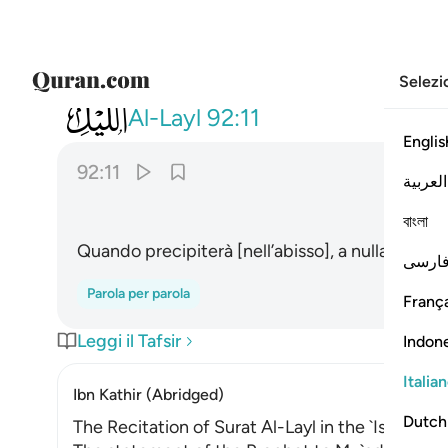
Selezi
092
وما يغني عنه ماله اذا تردى ١١
Al-Layl
92:11
Englis
92:11
العربية
বাংলা
Quando precipiterà [nell’abisso], a nulla gli serv
ارسی
Parola per parola
França
Leggi il Tafsir
Indon
Italia
Ibn Kathir (Abridged)
Dutch
The Recitation of Surat Al-Layl in the `Isha' Pray