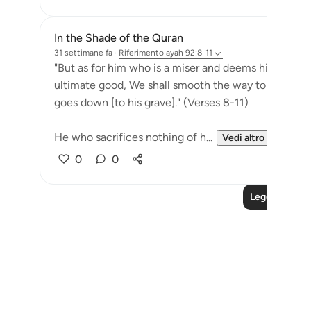
In the Shade of the Quran
31 settimane fa
·
Riferimento
ayah 92:8-11
"But as for him who is a miser and deems himself self
ultimate good, We shall smooth the way to afflictio
goes down [to his grave]." (Verses 8-11)
He who sacrifices nothing of h...
Vedi altro
0
0
Leggi altre le
Notes
placeholders