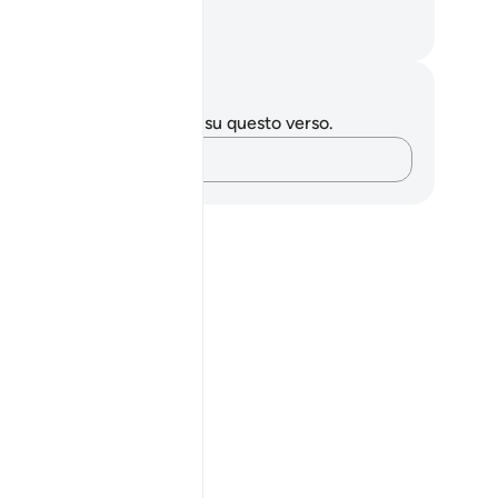
 serviranno i suoi beni!
mza Roberto Piccardo
punti e riflessioni
 hai appunti o riflessioni su questo verso.
Cattura i tuoi pensieri…