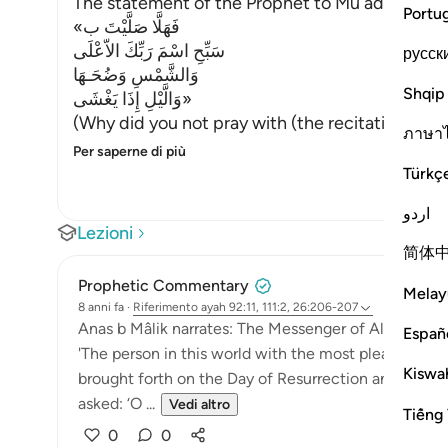
The statement of the Prophet to Mu`adh has al
Portu
«فَهَلَّا صَلَّيْتَ ب
سَبِّحِ اسْمَ رَبِّكَ الاّعْلَى
русск
وَالشَّمْسِ وَضُحَـهَا
Shqip
وَالَّيْلِ إِذَا يَغْشَى»
(Why did you not pray with (the recitation of) 
ภาษา
Per saperne di più
Türkç
اردو
Lezioni
简体
Prophetic Commentary
Melay
8 anni fa
·
Riferimento
ayah 92:11, 111:2, 26:206-207
Anas b Mâlik narrates: The Messenger of Allah (saws
Españ
'The person in this world with the most pleasures, wh
Kiswah
brought forth on the Day of Resurrection and dipped 
asked: ‘O ...
Vedi altro
Tiếng 
0
0