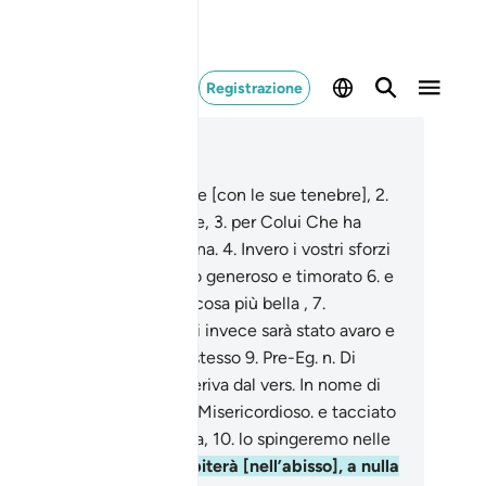
Registrazione
ggere nel contesto
itolo 92, Pagina 596, Juz 30
Per la notte quando avvolge [con le sue tenebre],
2
.
 il giorno quando risplende,
3
.
per Colui Che ha
eato il maschio e la femmina.
4
.
Invero i vostri sforzi
vergono .
5
.
A chi sarà stato generoso e timorato
6
.
e
à attestato la verità della cosa più bella ,
7
.
iliteremo il facile ;
8
.
a chi invece sarà stato avaro e
à creduto di bastare a se stesso
9
.
Pre-Eg. n. Di
setti. Il nome della sura deriva dal vers. In nome di
ah, il Compassionevole, il Misericordioso. e tacciato
 menzogna la cosa più bella,
10
.
lo spingeremo nelle
ersità .
11
.
Quando precipiterà [nell’abisso], a nulla