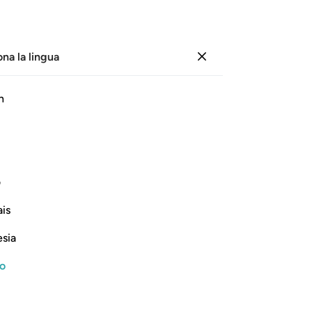
ona la lingua
Registrazione
Le
h
Cap
1
.
ﱄ
ﱅ
ﱆ
ﱇ
ﱈ
ﱉ
ﱊ
per
cr
iranno i suoi beni!
di
ف
avr
Continua a leggere
is
fac
avr
esia
ver
All
no
di
er
avv