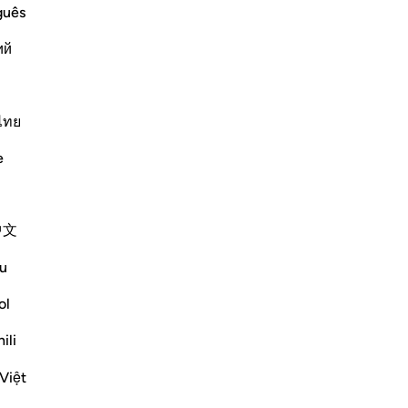
ready preceded, where he said,
gli
guês
-
Ha
ий
Ap
Non
(Glorify the Name of your L
…
ไทย
e
Altri Tafsir
中文
u
) said:
ol
o is of the people of the Hellfire, will be
ili
once into the Hellfire. Then he will be
Việt