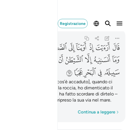
قال ارايت اذ اوينا 
Registrazione
Al-Kahf
18:63
18:63
ﱎ
ﱏ
ﱐ
ﱑ
ﱒ
ﱓ
ﱔ
ﱕ
ﱖ
ﱗ
ﱘ
ﱙ
ﱚ
ﱛ
ﱜﱝ
ﱞ
ﱟ
ﱠ
ﱡ
ﱢ
ﱣ
Rispose: «Vedi un po’ [cos’è accaduto], quando ci
siamo rifugiati vicino alla roccia, ho dimenticato il
pesce – solo Satana mi ha fatto scordare di dirtelo –
e miracolosamente ha ripreso la sua via nel mare.
Parola per parola
Continua a leggere