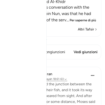
The Story of Musa and Al-Khidr
The reason for Musa's conversation with the
boy-servant, Yusha` bin Nun, was that he had
been told about one of the serv
…
Per saperne di più
Altri Tafsir
Visualizza il Corano
Questo versetto ha 1 Congiunzioni
Vedi giunzioni
Lezioni
In the Shade of the Quran
31 settimane fa
·
Riferimento
ayah 18:61-63
But when they reached the junction between the
two seas, they forgot their fish, and it took its way
into the sea and disappeared from sight. And after
they had marched on for some distance, Moses said