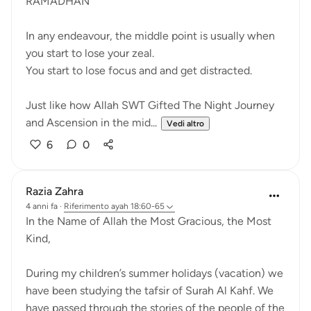
RAMADHAN
In any endeavour, the middle point is usually when
you start to lose your zeal.
You start to lose focus and and get distracted.
Just like how Allah SWT Gifted The Night Journey
and Ascension in the mid...
Vedi altro
6
0
Razia Zahra
4 anni fa
·
Riferimento
ayah 18:60-65
In the Name of Allah the Most Gracious, the Most
Kind,
During my children’s summer holidays (vacation) we
have been studying the tafsir of Surah Al Kahf. We
have passed through the stories of the people of the