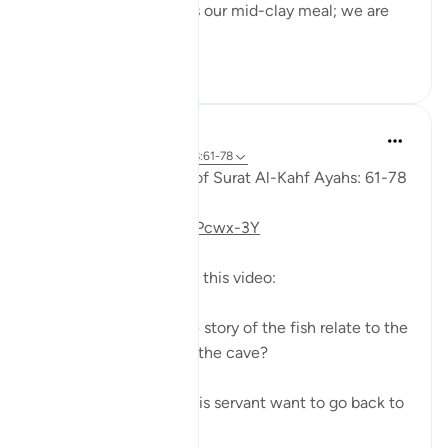
to his servant: 'Bring us our mid-clay meal; we are
indeed...
Vedi altro
0
0
Fadel Soliman
6 anni fa
·
Riferimento
ayah 18:61-78
Taddabor (Pondering) of Surat Al-Kahf Ayahs: 61-78
https://youtu.be/gkeAPcwx-3Y
Questions answered in this video:
- In what way does the story of the fish relate to the
story of the fellows of the cave?
- Why did Moses and his servant want to go back to
...
Vedi altro