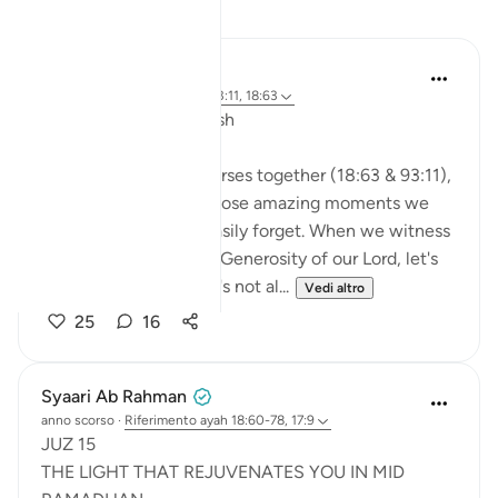
Riflessi
A Siddiqui
2 anni fa
·
Riferimento
ayah 93:11, 18:63
🐟 Don't Forget the Fish
Reflecting on these verses together (18:63 & 93:11),
I was thinking about those amazing moments we
witness and then so easily forget. When we witness
the Power, Might, and Generosity of our Lord, let's
try to remember it. Let's not al...
Vedi altro
25
16
Syaari Ab Rahman
anno scorso
·
Riferimento
ayah 18:60-78, 17:9
JUZ 15
THE LIGHT THAT REJUVENATES YOU IN MID