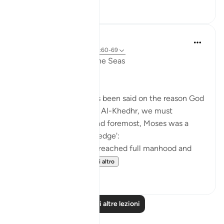
6
0
Salah Soltan
7 anni fa
·
Riferimento
ayah 18:60-69
The Convergence of the Seas
Regardless of what has been said on the reason God
ordered Moses to seek Al-Khedhr, we must
remember that, first and foremost, Moses was a
veritable 'sea of knowledge':
[NOW WHEN [Moses] reached full manhood and
had become ma...
Vedi altro
1
0
Leggi altre lezioni