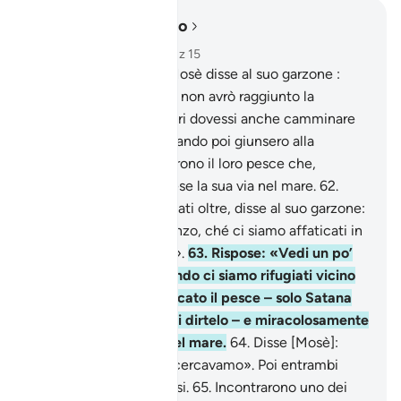
Leggere nel contesto
Capitolo 18, Pagina 301, Juz 15
60
.
[Ricorda] quando Mosè disse al suo garzone :
«Non avrò pace finché non avrò raggiunto la
confluenza dei due mari dovessi anche camminare
per degli anni!».
61
.
Quando poi giunsero alla
confluenza, dimenticarono il loro pesce che,
miracolosamente, riprese la sua via nel mare.
62
.
Quando poi furono andati oltre, disse al suo garzone:
«Tira fuori il nostro pranzo, ché ci siamo affaticati in
questo nostro viaggio!».
63
.
Rispose: «Vedi un po’
[cos’è accaduto], quando ci siamo rifugiati vicino
alla roccia, ho dimenticato il pesce – solo Satana
mi ha fatto scordare di dirtelo – e miracolosamente
ha ripreso la sua via nel mare.
64
.
Disse [Mosè]:
«Questo è quello che cercavamo». Poi entrambi
ritornarono sui loro passi.
65
.
Incontrarono uno dei