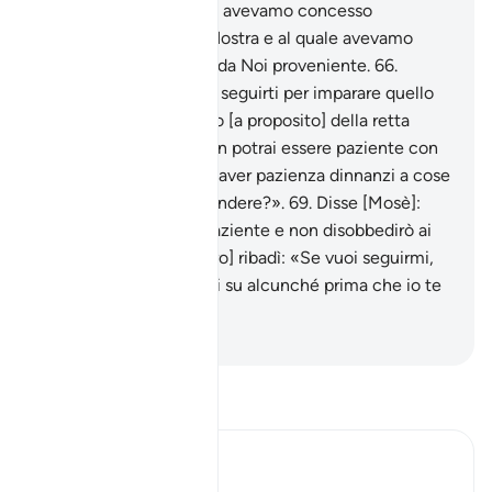
Nostri schiavi , al quale avevamo concesso
misericordia da parte Nostra e al quale avevamo
insegnato una scienza da Noi proveniente.
66
.
Chiese [Mosè]: «Posso seguirti per imparare quello
che ti è stato insegnato [a proposito] della retta
via?».
67
.
Rispose: «Non potrai essere paziente con
me.
68
.
Come potresti aver pazienza dinnanzi a cose
che non potrai comprendere?».
69
.
Disse [Mosè]:
«Se Allah vuole sarò paziente e non disobbedirò ai
tuoi ordini»;
70
.
[e l’altro] ribadì: «Se vuoi seguirmi,
non dovrai interrogarmi su alcunché prima che io te
ne parli».
-
Hamza Roberto Piccardo
Leggi il Tafsir
Ibn Kathir (Abridged)