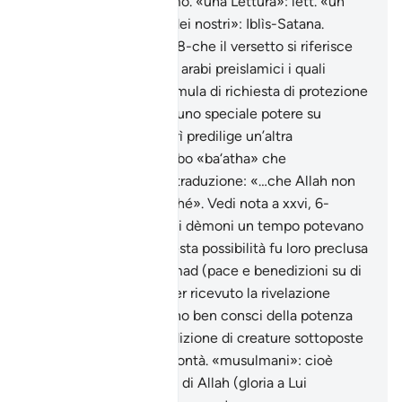
preclusi ai figli di Adamo. «una Lettura»: lett. «un
Corano». «Uno stolto dei nostri»: Iblìs-Satana.
Riferisce Tabarì (xxix,08-che il versetto si riferisce
alla superstizione degli arabi preislamici i quali
pronunciavano una formula di richiesta di protezione
attribuendo ai dèmoni uno speciale potere su
particolari luoghi. Tabarì predilige un’altra
interpretazione del verbo «ba‘atha» che
condurrebbe a questa traduzione: «…che Allah non
avrebbe inviato alcunché». Vedi nota a xxvi, 6-
Secondo la tradizione, i dèmoni un tempo potevano
ascendere al cielo; questa possibilità fu loro preclusa
alla nascita di Muhammad (pace e benedizioni su di
lui). Anche prima di aver ricevuto la rivelazione
coranica, i dèmoni erano ben consci della potenza
divina e della loro condizione di creature sottoposte
comunque alla Sua volontà. «musulmani»: cioè
sottomessi alla volontà di Allah (gloria a Lui