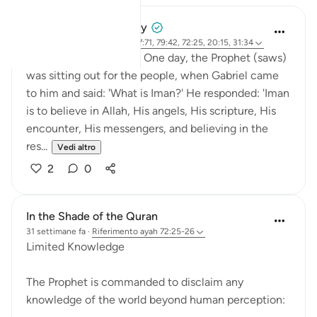
Prophetic Commentary
8 anni fa
·
Riferimento
ayah 27:71, 79:42, 72:25, 20:15, 31:34
Abu Hurayrah narrates: One day, the Prophet (saws)
was sitting out for the people, when Gabriel came
to him and said: 'What is Iman?' He responded: 'Iman
is to believe in Allah, His angels, His scripture, His
encounter, His messengers, and believing in the
res...
Vedi altro
2
0
In the Shade of the Quran
31 settimane fa
·
Riferimento
ayah 72:25-26
Limited Knowledge
The Prophet is commanded to disclaim any
knowledge of the world beyond human perception: