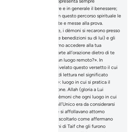
l’Altissimo). L’acqua rappresenta sempre
l’abbondanza alimentare e in generale il benessere;
la Retta via è l’IsIàm e in questo percorso spirituale le
creature saranno tentate e messe alla prova.
Secondo una tradizione, i dèmoni si recarono presso
l’Inviato di Allah (pace e benedizioni su di lui) e gli
dissero: «Come possiamo accedere alla tua
moschea e prendere parte all’orazione dietro di te
quando ci troviamo in un luogo remoto?». In
conseguenza a ciò fu rivelato questo versetto il cui
senso ha la sua chiave di lettura nel significato
letterale del «masàgid»: luogo in cui si pratica il
«sujùd», la prosternazione. Allah (gloria a Lui
l’Altissimo) rispose ai dèmoni che ogni luogo in cui
veniva assolto il culto all’Unico era da considerarsi
moschea. I dèmoni che si affollavano attorno
all’Inviato di Allah per ascoltarlo come affermano
alcuni esegeti o i pagani di Taif che gli furono