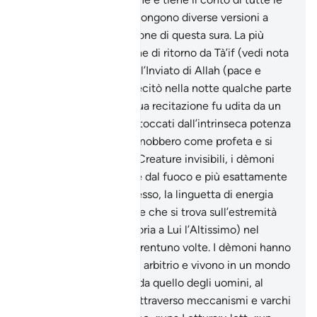
cose». Gli esegeti propongono diverse versioni a
proposito della rivelazione di questa sura. La più
accreditata riferisce che di ritorno da Tà’if (vedi nota
al titolo della sura xvii) l’Inviato di Allah (pace e
benedizioni su di lui) recitò nella notte qualche parte
del Santo Corano. La sua recitazione fu udita da un
gruppo di dèmoni che toccati dall’intrinseca potenza
di quelle parole, lo riconobbero come profeta e si
convertirono all’IsIàm. Creature invisibili, i dèmoni
vennero creati a partire dal fuoco e più esattamente
dalla parte più pura di esso, la linguetta di energia
che non emette fumo e che si trova sull’estremità
della fiamma. Allah (gloria a Lui l’Altissimo) nel
Corano li nomina ben trentuno volte. I dèmoni hanno
volontà propria e libero arbitrio e vivono in un mondo
contiguo ma separato da quello degli uomini, al
quale hanno accesso attraverso meccanismi e varchi