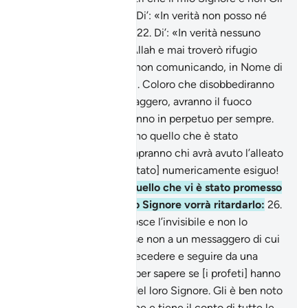
associo alcunché».
21
.
Di’: «In verità non posso né
nuocervi, né giovarvi».
22
.
Di’: «In verità nessuno
potrà proteggermi da Allah e mai troverò rifugio
all’infuori di Lui,
23
.
se non comunicando, in Nome di
Allah, i Suoi messaggi». Coloro che disobbediranno
ad Allah e al Suo Messaggero, avranno il fuoco
dell’Inferno e vi rimarranno in perpetuo per sempre.
24
.
Quando poi vedranno quello che è stato
promesso loro, allora sapranno chi avrà avuto l’alleato
più debole e [chi sarà stato] numericamente esiguo!
25
.
Di’: «Io non so se quello che vi è stato promesso
è imminente o se il mio Signore vorrà ritardarlo:
26
.
[Egli è] Colui Che conosce l’invisibile e non lo
mostra a nessuno,
27
.
se non a un messaggero di cui
Si compiace, che fa precedere e seguire da una
guardia [angelica],
28
.
per sapere se [i profeti] hanno
trasmesso i messaggi del loro Signore. Gli è ben noto
tutto ciò che li concerne e tiene il conto di tutte le