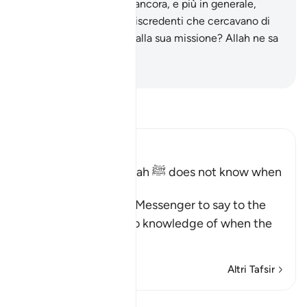
materialmente ostili o ancora, e più in generale,
uomini e jinn ostili e miscredenti che cercavano di
impedirgli di assolvere alla sua missione? Allah ne sa
di più.
-
Hamza Roberto Piccardo
Leggi il Tafsir
Ibn Kathir (Abridged)
The Messenger of Allah ﷺ does not know when
the Hour will be
Allah commands His Messenger to say to the
people that he has no knowledge of when the
Hou
…
Per saperne di più
Altri Tafsir
Lezioni