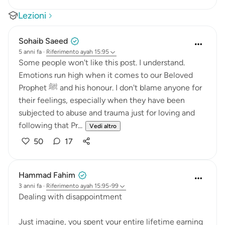
Lezioni
Sohaib Saeed
5 anni fa
·
Riferimento
ayah 15:95
Some people won't like this post. I understand.
Emotions run high when it comes to our Beloved
Prophet ﷺ and his honour. I don't blame anyone for
their feelings, especially when they have been
subjected to abuse and trauma just for loving and
following that Pr...
Vedi altro
50
17
Hammad Fahim
3 anni fa
·
Riferimento
ayah 15:95-99
Dealing with disappointment
Just imagine, you spent your entire lifetime earning