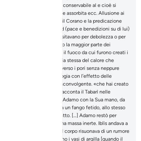
scende dal cielo non è conservabile al e cioè si
disperde, evapora, viene assorbita ecc. Allusione ai
primi che accettarono il Corano e la predicazione
del Profeta Muhammad (pace e benedizioni su di lui)
e a quelli che ancora esitavano per debolezza o per
opportunismo. Secondo la maggior parte dei
commentatori classici, il fuoco da cui furono creati i
dèmoni (jinn) è l’energia stessa del calore che
penetra e uccide attraverso i pori senza neppure
toccare la pelle. L’analogia con l’effetto delle
radiazioni atomiche è sconvolgente. «che hai creato
di argilla risuonante»: racconta il Tabarì nelle
Cronache: «Allah creò Adamo con la Sua mano, da
una terra “lazib” cioè da un fango fetido, allo stesso
tempo duttile e compatto. […] Adamo restò per
quaranta notti come una massa inerte. Iblìs andava a
colpirlo con il piede e il corpo risuonava di un rumore
simile a quello che fanno i vasi di argilla [quando il