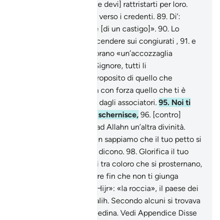
alcuni di loro e [neppure devi] rattristarti per loro.
Abbassa però la tua ala verso i credenti.
89
.
Di’:
«Sono nunzio evidente [di un castigo]».
90
.
Lo
stesso che facemmo scendere sui congiurati ,
91
.
e
quelli che fanno del Corano «un’accozzaglia
slegata»
92
.
per il tuo Signore, tutti li
interrogheremo
93
.
a proposito di quello che
facevano.
94
.
Proclama con forza quello che ti è
stato ordinato e rifuggi dagli associatori.
95
.
Noi ti
bastiamo contro chi ti schernisce,
96
.
[contro]
coloro che affiancano ad Allahn un’altra divinità.
Presto sapranno.
97
.
Ben sappiamo che il tuo petto si
affligge per quello che dicono.
98
.
Glorifica il tuo
Signore lodandoLo e sii tra coloro che si prosternano,
99
.
e adora il tuo Signore fin che non ti giunga
l’ultima certezza . «Al-Hijr»: «la roccia», il paese dei
Thamùd, il popolo di Salih. Secondo alcuni si trovava
a circa chilometri da Medina. Vedi Appendice Disse