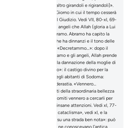
vasaio li fa urtare l’un l’altro girandoli e rigirandoli]».
«momento fissato»: il Giorno in cui il tempo cesserà
di esistere, il Giorno del Giudizio. Vedi VII, 80-xI, 69-
e le note, si tratta degli angeli che Allah (gloria a Lui
l’Altissimo) inviò ad Abramo. Abramo ha capito la
natura delle creature che ha dinnanzi e il tono delle
sue parole è cambiato. «Decretammo…»: dopo il
discorso diretto tra Abramo e gli angeli, Allah prende
la parola confermando la dannazione della moglie di
Lot. «ciò di cui dubitano»: il castigo divino per la
perversione sessuale degli abitanti di Sodoma:
l’omosessualità e la pederastia. «Vennero…
rallegrandosi»: informati della straordinaria bellezza
degli ospiti di Lot, i sodomiti vennero a cercarli per
farli oggetto delle loro insane attenzioni. Vedi xI, 77-
e la nota. «il Grido»: «il cataclisma», vedi xI, e la
nota. «essa [si trovava] su una strada ben nota»: può
significare che gli arabi ne conoscevano l’antica