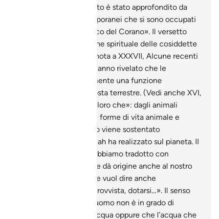
studio di questo versetto è stato approfondito da
quegli esegeti contemporanei che si sono occupati
del «Miracolo scientifico del Corano». Il versetto
accenna alla spiegazione spirituale delle cosiddette
«stelle cadenti». Vedi nota a XXXVII, Alcune recenti
ipotesi della geologia hanno rivelato che le
montagne hanno realmente una funzione
stabilizzatrice della crosta terrestre. (Vedi anche XVI,
e la nota.) «per tutti coloro che»: dagli animali
selvatici a tutte le altre forme di vita animale e
vegetale, tutto il creato viene sostentato
dall’ecosistema che Allah ha realizzato sul pianeta. II
verbo «khazana» che abbiamo tradotto con
conservare è quello che dà origine anche al nostro
«immagazzinare» e che vuol dire anche
genericamente «fare provvista, dotarsi…». Il senso
potrebbe essere che l’uomo non è in grado di
riprodurre il ciclo dell’acqua oppure che l’acqua che