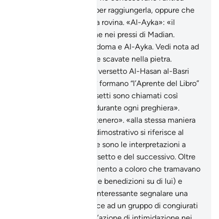
ubicazione e la strada per raggiungerla, oppure che
la perversione porta alla rovina. «Al-Ayka»: «il
boschetto», una regione nei pressi di Madian.
«quelle due»: città, Sodoma e Al-Ayka. Vedi nota ad
inizio della sura. Le case scavate nella pietra.
Commentando questo versetto Al-Hasan al-Basri
disse: «I Setfe Mathânî formano “l’Aprente del Libro”
(la Fatiha) e questi versetti sono chiamati così
perché sono “ripetuti” durante ogni preghiera».
«Abbassa però…»: «sii tenero». «alla stessa maniera
di quello»: il pronome dimostrativo si riferisce al
castigo. Molte e diverse sono le interpretazioni a
proposito di questo versetto e del successivo. Oltre
ad un reiterato avvertimento a coloro che tramavano
contro il Profeta (pace e benedizioni su di lui) e
contro i musulmani, è interessante segnalare una
tradizione che si riferisce ad un gruppo di congiurati
che si erano prefissi un’azione di intimidazione nei