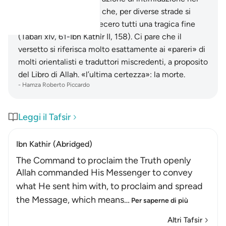
confronti dei pellegrini che, per diverse strade si
recavano alla Mecca: fecero tutti una tragica fine
(Tabarì xIv, 61-Ibn Kathìr II, 158). Ci pare che il
versetto si riferisca molto esattamente ai «pareri» di
molti orientalisti e traduttori miscredenti, a proposito
del Libro di Allah. «l’ultima certezza»: la morte.
-
Hamza Roberto Piccardo
Leggi il Tafsir
Ibn Kathir (Abridged)
The Command to proclaim the Truth openly
Allah commanded His Messenger to convey
what He sent him with, to proclaim and spread
the Message, which means
…
Per saperne di più
Altri Tafsir