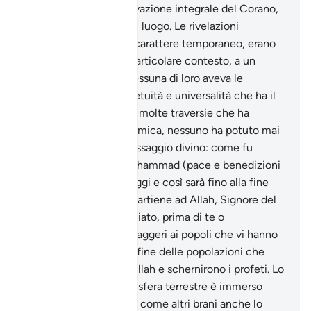
proposito della conservazione integrale del Corano,
in ogni tempo e in ogni luogo. Le rivelazioni
precedenti avevano il carattere temporaneo, erano
cioè state date in un particolare contesto, a un
particolare popolo e nessuna di loro aveva le
caratteristiche di perpetuità e universalità che ha il
Corano. Nonostante le molte traversie che ha
sopportato l’Umma islamica, nessuno ha potuto mai
alterare il testo del Messaggio divino: come fu
dettato dal Profeta Muhammad (pace e benedizioni
su di lui), lo abbiamo oggi e così sarà fino alla fine
dei tempi, «la lode appartiene ad Allah, Signore del
Creato». «Abbiamo inviato, prima di te o
Muhammad, altri messaggeri ai popoli che vi hanno
preceduto.» La misera fine delle popolazioni che
smentirono i segni di Allah e schernirono i profeti. Lo
spazio esterno all’atmosfera terrestre è immerso
nell’oscurità più totale; come altri brani anche lo