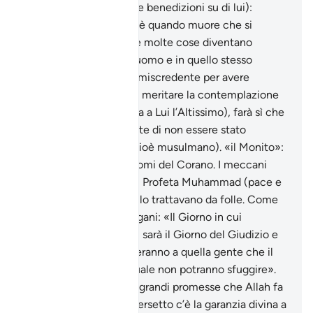
l’Inviato di Allah (pace e benedizioni su di lui):
«Invero l’uomo dorme, è quando muore che si
sveglia». Dopo la morte molte cose diventano
evidenti all’anima dell’uomo e in quello stesso
momento il dolore del miscredente per avere
sprecato l’occasione di meritare la contemplazione
del Volto di Allah (gloria a Lui l’Altissimo), farà sì che
rimpiangerà amaramente di non essere stato
sottomesso ad Allah (cioè musulmano). «il Monito»:
«adh-dhikr», uno dei nomi del Corano. I meccani
politeisti schernivano il Profeta Muhammad (pace e
benedizioni su di lui) e lo trattavano da folle. Come
dire, rispondendo ai pagani: «Il Giorno in cui
scenderanno gli angeli, sarà il Giorno del Giudizio e
quegli angeli non recheranno a quella gente che il
tormento eterno dal quale non potranno sfuggire».
Questa è una delle più grandi promesse che Allah fa
ai credenti. In questo versetto c’è la garanzia divina a