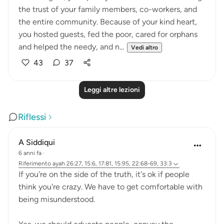
the trust of your family members, co-workers, and
the entire community. Because of your kind heart,
you hosted guests, fed the poor, cared for orphans
and helped the needy, and n...
Vedi altro
43
37
Leggi altre lezioni
Riflessi
A Siddiqui
6 anni fa
·
Riferimento
ayah 26:27, 15:6, 17:81, 15:95, 22:68-69, 33:3
If you're on the side of the truth, it's ok if people
think you're crazy. We have to get comfortable with
being misunderstood.