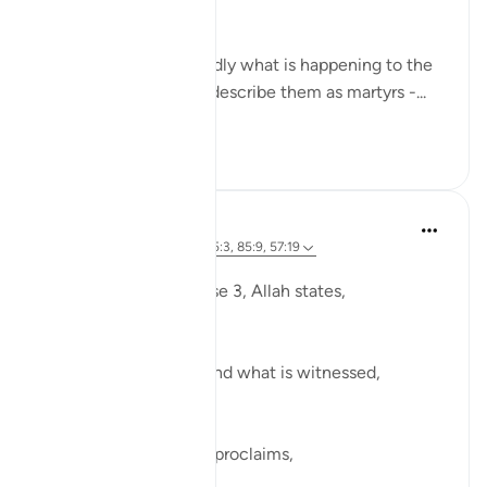
political beliefs.
While this is undoubtedly what is happening to the
people of Gaza, if we describe them as martyrs -...
Vedi altro
10
4
Ola Shoubaki
3 anni fa
·
Riferimento
ayah 85:3, 85:9, 57:19
pubblicato in
Arabic Gems
In Surah al-Burooj, verse 3, Allah states,
وَشَاهِدٍۢ وَمَشْهُودٍۢ
And [by] the witness and what is witnessed,
Later, in verse 9, Allah proclaims,