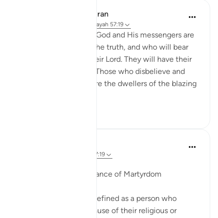
In the Shade of the Quran
31 settimane fa
·
Riferimento
ayah 57:19
"Those who believe in God and His messengers are
the ones who uphold the truth, and who will bear
witness to it before their Lord. They will have their
reward and their light. Those who disbelieve and
deny Our revelations are the dwellers of the blazing
fire."...
Vedi altro
0
0
Ola Shoubaki
2 anni fa
·
Riferimento
ayah 57:19
pubblicato in
Arabic Gems
The Linguistic Significance of Martyrdom
In English, a martyr is defined as a person who
suffers or is killed because of their religious or