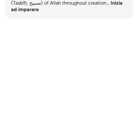
(Tasbīḥ, تسبيح) of Allah throughout creation…
Inizia
ad imparare
Notes
placeholders
close