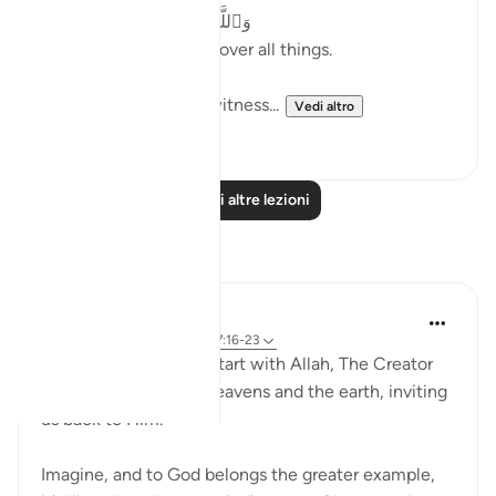
وَٱللَّهُ عَلَىٰ كُلِّ شَىْءٍۢ شَهِيدٌ
And Allah is a Witness over all things.
Both verses refers to witness...
Vedi altro
19
4
Leggi altre lezioni
Riflessi
R. Ebied
4 anni fa
·
Riferimento
ayah 57:16-23
These moving verses start with Allah, The Creator
and Sustainer of the heavens and the earth, inviting
us back to Him.
Imagine, and to God belongs the greater example,