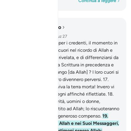
Parola per parola
Continua a leggere
Leggere nel contesto
Capitolo 57, Pagina 540, Juz 27
16
.
Non è forse giunto, per i credenti, il momento in
cui rendere umili i loro cuori nel ricordo di Allah e
nella verità che è stata rivelata, e di differenziarsi da
quelli che ricevettero la Scrittura in precedenza e
che furono tollerati a lungo [da Allah] ? I loro cuori si
indurirono e molti di loro divennero perversi.
17
.
Sappiate che Allah ravviva la terra morta! Invero vi
abbiamo esplicitato i segni affinché riflettiate.
18
.
Coloro che fanno la carità, uomini o donne,
concedono un bel prestito ad Allah; lo riscuoteranno
raddoppiato e avranno generoso compenso.
19
.
Coloro che credono in Allah e nei Suoi Messaggeri,
essi sono i veridici, i testimoni presso Allah: