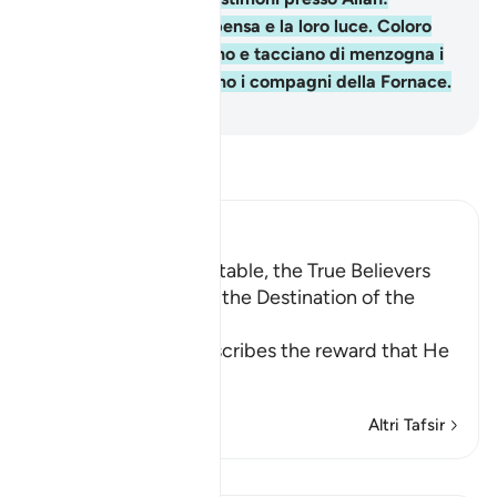
avranno la loro ricompensa e la loro luce. Coloro
che invece non credono e tacciano di menzogna i
Nostri segni, questi sono i compagni della Fornace.
-
Hamza Roberto Piccardo
Leggi il Tafsir
Ibn Kathir (Abridged)
Reward for the Charitable, the True Believers
and the Martyrs; and the Destination of the
Disbelieve
Allah the Exalted describes the reward that He
wil
…
Per saperne di più
Altri Tafsir
Lezioni