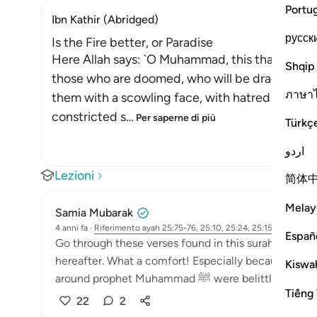
Portu
Ibn Kathir (Abridged)
русск
Is the Fire better, or Paradise
Here Allah says: `O Muhammad, this that We ha
Shqip
those who are doomed, who will be dragged on t
ภาษา
them with a scowling face, with hatred and moan
constricted s
…
Per saperne di più
Türkç
اردو
Lezioni
简体
Melay
Samia Mubarak
4 anni fa
·
Riferimento
ayah 25:75-76, 25:10, 25:24, 25:15-16
Españ
Go through these verses found in this surah. Allah con
hereafter. What a comfort! Especially because in th
Kiswah
around prophet Muhammad ﷺ were b
Tiếng 
22
2