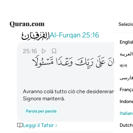
Selezi
025
لهم فيها ما يشاءون خالدين كان على ربك و
Al-Furqan
25:16
Englis
25:16
العربية
ﱳ
ﱴ
ﱵ
ﱶ
ﱷ
বাংলা
ارسی
França
Avranno colà tutto ciò che desidereranno e pe
Signore manterrà.
Indon
Parola per parola
Italia
Leggi il Tafsir
Dutch