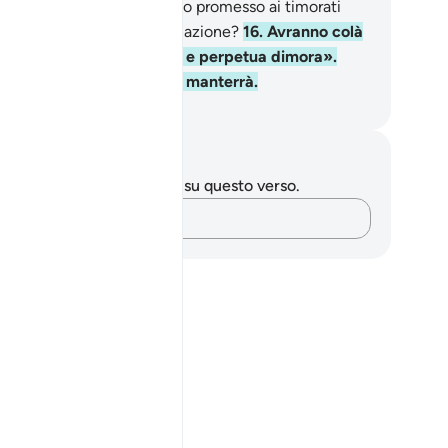
ardino perpetuo che è stato promesso ai timorati
me premio e ultima destinazione?
16
.
Avranno colà
tto ciò che desidereranno e perpetua dimora».
omessa che il tuo Signore manterrà.
mza Roberto Piccardo
punti e riflessioni
 hai appunti o riflessioni su questo verso.
Cattura i tuoi pensieri…