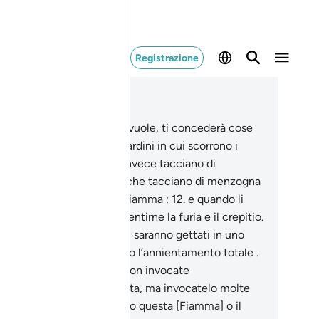
Registrazione
ggere nel contesto
itolo 25, Pagina 361, Juz 18
.
Benedetto Colui che, se vuole, ti concederà cose
ora migliori di queste: Giardini in cui scorrono i
celli e ti darà palazzi.
11
.
Invece tacciano di
nzogna l’Ora . Per coloro che tacciano di menzogna
Ora, abbiamo preparato la Fiamma ;
12
.
e quando li
rà da lontano, potranno sentirne la furia e il crepitio.
.
E quando, legati insieme , saranno gettati in uno
azio angusto, invocheranno l’annientamento totale .
.
[Sarà detto loro]: «Oggi non invocate
annientamento una sola volta, ma invocatelo molte
te».
15
.
Di’: «È forse meglio questa [Fiamma] o il