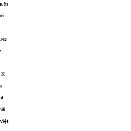
Gi
guês
co
ий
tu
Pr
ve described to you about the state of
-
Ha
heir faces to Hell, which will receive
ไทย
s. There they will be thrown into their
Ap
e
Non
Altri Tafsir
中文
u
ol
tinues to pull us to true stability in the
e beginning of the chapter, the people
ili
elittling him because he didn’t have the ...
Vedi altro
Việt