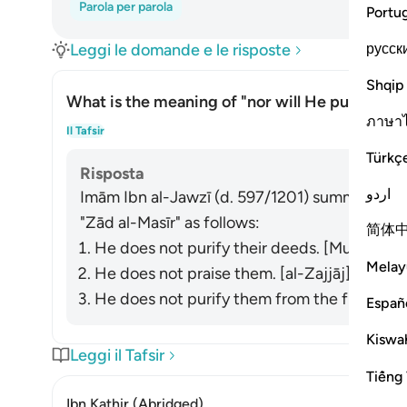
Parola per parola
Portu
русск
Leggi le domande e le risposte
Shqip
What is the meaning of "nor will He purify th
ภาษา
Atti
Il Tafsir
Türkç
Risposta
اردو
Imām Ibn al-Jawzī (d. 597/1201) summarized th
"Zād al-Masīr" as follows:
简体
He does not purify their deeds. [Muqātil]
Melay
He does not praise them. [al-Zajjāj]
He does not purify them from the filth of the
Españ
Kiswah
Leggi il Tafsir
Tiếng 
Ibn Kathir (Abridged)