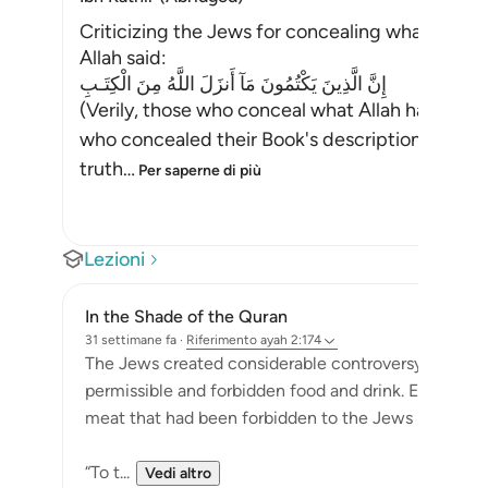
Criticizing the Jews for concealing what Allah 
Allah said:
إِنَّ الَّذِينَ يَكْتُمُونَ مَآ أَنزَلَ اللَّهُ مِنَ الْكِتَـبِ
(Verily, those who conceal what Allah has sen
who concealed their Book's descriptions of Muhammad ﷺ, all of which t
truth
…
Per saperne di più
Lezioni
In the Shade of the Quran
31 settimane fa
·
Riferimento
ayah 2:174
The Jews created considerable controversy around
permissible and forbidden food and drink. Elsewhere,
meat that had been forbidden to the Jews but whic
“To t...
Vedi altro