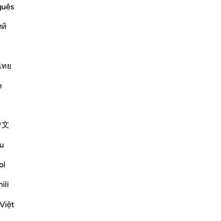
Continua a leggere
guês
Ap
ий
Non
em"?
ไทย
va/disattiva la risposta per What is the meaning of "nor will He 
e
e scholars' opinions in his book
中文
u
ir disbelief and sins. [Ibn Jarīr]
ol
ili
Việt