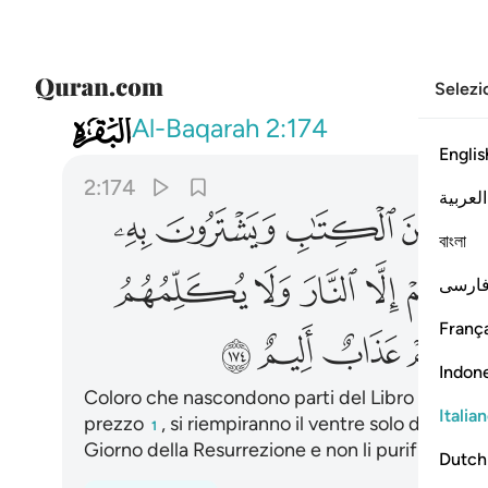
Selezi
002
ان الذين يكتمون ما انزل الله من الكتا
Al-Baqarah
2:174
Englis
2:174
العربية
ﲝ
ﲞ
ﲟ
ﲠ
ﲡ
বাংলা
ﲨ
ﲩ
ﲪ
ﲫ
ﲬ
ارسی
França
ﲲ
ﲳ
ﲴ
ﲵ
Indon
Coloro che nascondono parti del Libro che Alla
Italia
prezzo
, si riempiranno il ventre solo di fuoco.
1
Giorno della Resurrezione e non li purificherà.
Dutch