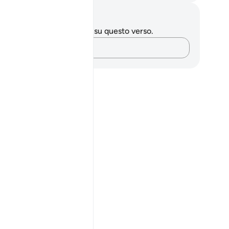
punti e riflessioni
 hai appunti o riflessioni su questo verso.
Cattura i tuoi pensieri…
purify them"?