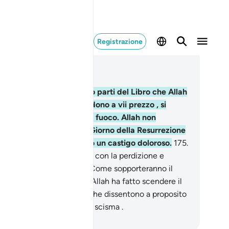
Registrazione
ggere nel contesto
itolo 2, Pagina 26, Juz 2
4
.
Coloro che nascondono parti del Libro che Allah
 fatto scendere e lo svendono a vii prezzo , si
empiranno il ventre solo di fuoco. Allah non
volgerà loro la parola nel Giorno della Resurrezione
non li purificherà. Avranno un castigo doloroso.
175
.
nno scambiato la retta via con la perdizione e
assoluzione con il castigo. Come sopporteranno il
oco?
176
.
Questo perché Allah ha fatto scendere il
bro con la Verità e coloro che dissentono a proposito
 Libro si allontanano nello scisma .
mza Roberto Piccardo