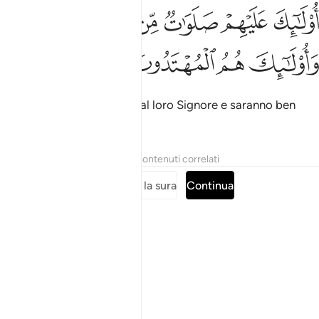
ﱩ
ﱪ
ﱫ
ﱬ
ﱭ
ولايك عليهم صلوات من ربهم ورحمة واولايك هم المهتدون ١٥٧
ﱮﱯ
ُو۟لَـٰٓئِكَ عَلَيْهِمْ صَلَوَٰتٌۭ مِّن رَّبِّهِمْ وَرَحْمَةٌۭ ۖ وَأُو۟لَـٰٓئِكَ هُمُ ٱ
ﱰ
ﱱ
ﱲ
ﱳ
Quelli saranno benedetti dal loro Signore e saranno ben
guidati.
Tafsir
Lezioni
Riflessi
Contenuti correlati
Leggi tutta la sura
Continua