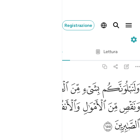
Registrazione
2. Al-Baqarah
Versetto per versetto
Lettura
Traduzione
: Hamza Roberto Piccardo
2:155
ﱐ
ﱑ
ﱒ
ﱓ
ﱔ
لنبلونكم بشيء من الخوف والجوع ونقص من الاموال والانفس والثمرات و
َلَنَبْلُوَنَّكُم بِشَىْءٍۢ مِّنَ ٱلْخَوْفِ وَٱلْجُوعِ وَنَقْصٍۢ مِّنَ ٱلْأَمْوَٰلِ وَٱلْأَن
ﱕ
ﱖ
ﱗ
ﱘ
ﱙﱚ
ﱛ
ﱜ
ﱝ