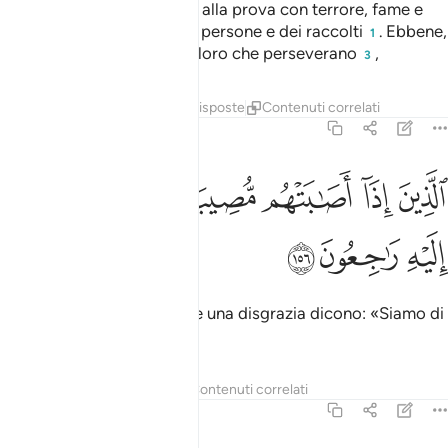
Sicuramente vi metteremo alla prova con terrore, fame e
diminuzione dei beni, delle persone e dei raccolti
. Ebbene,
1
da’
la buona novella a coloro che perseverano
,
2
3
Tafsir
Lezioni
Riflessi
Risposte
Contenuti correlati
2:156
ﱞ
ﱟ
ﱠ
ﱡ
ﱢ
لذين اذا اصابتهم مصيبة قالوا انا لله وانا اليه راجعون ١٥٦
ﱣ
ﱤ
ﱥ
لَّذِينَ إِذَآ أَصَـٰبَتْهُم مُّصِيبَةٌۭ قَالُوٓا۟ إِنَّا لِلَّهِ وَإِنَّآ إِلَيْهِ رَٰجِعُونَ ١٥٦
ﱦ
ﱧ
ﱨ
coloro che quando li coglie una disgrazia dicono: «Siamo di
Allah e a Lui ritorniamo»
.
1
Tafsir
Lezioni
Riflessi
Contenuti correlati
2:157