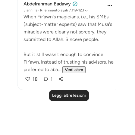
Abdelrahman Badawy
3 anni fa
·
Riferimento
ayah 7:119-123
When Fir'awn's magicians, i.e., his SMEs
(subject-matter experts) saw that Musa's
miracles were clearly not sorcery, they
submitted to Allah. Sincere people.
But it still wasn't enough to convince
Fir'awn. Instead of trusting his advisors, he
preferred to aba...
Vedi altro
18
1
Leggi altre lezioni