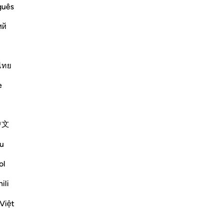
ge
guês
in
ий
ver
fab
ieved in Musa and Their Response to
qu
ay Allah curse him - made to the
se
ไทย
upon him, and the deceit and cunning
pr
e
de
«V
di
中文
ave
Altri Tafsir
Eb
u
pie
Dis
ol
Si
Vedi giunzioni
ili
cr
Riflessi
gi
Việt
mor