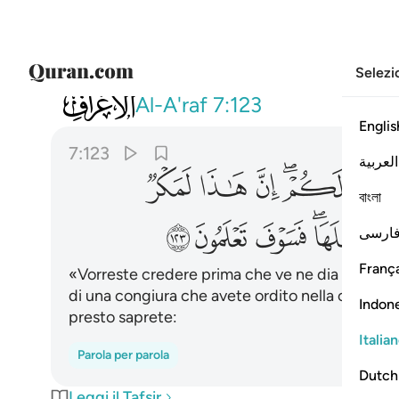
Selezi
007
قال فرعون امنتم به قبل ان اذن لكم 
Al-A'raf
7:123
Englis
7:123
العربية
ﱐ
ﱑﱒ
ﱓ
ﱔ
ﱕ
বাংলা
ﱛﱜ
ﱝ
ﱞ
ﱟ
ارسی
França
«Vorreste credere prima che ve ne dia il permes
di una congiura che avete ordito nella città per
Indon
presto saprete:
Italia
Parola per parola
Dutch
Leggi il Tafsir