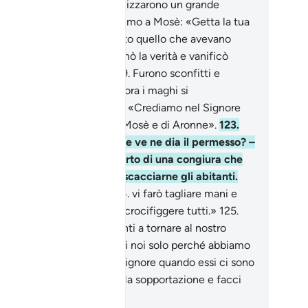
nte, la spaventarono e realizzarono un grande
cantesimo.
117
.
Noi ispirammo a Mosè: «Getta la tua
ga». E quella inghiottì tutto quello che avevano
bricato.
118
.
Così si affermò la verità e vanificò
ello che avevano fatto.
119
.
Furono sconfitti e
mbravano umiliati.
120
.
Allora i maghi si
osternarono.
121
.
E dissero: «Crediamo nel Signore
i mondi,
122
.
il Signore di Mosè e di Aronne».
123
.
orreste credere prima che ve ne dia il permesso? –
sse Faraone. – Si tratta certo di una congiura che
te ordito nella città per scacciarne gli abitanti.
bene, presto saprete:
124
.
vi farò tagliare mani e
di alternati, quindi vi farò crocifiggere tutti.»
125
.
sero: «In verità siamo pronti a tornare al nostro
gnore;
126
.
ti vendichi su di noi solo perché abbiamo
eduto ai segni del nostro Signore quando essi ci sono
unti. O Signore, concedici la sopportazione e facci
ire [a Te] sottomessi» .