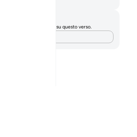
mza Roberto Piccardo
punti e riflessioni
 hai appunti o riflessioni su questo verso.
Cattura i tuoi pensieri…