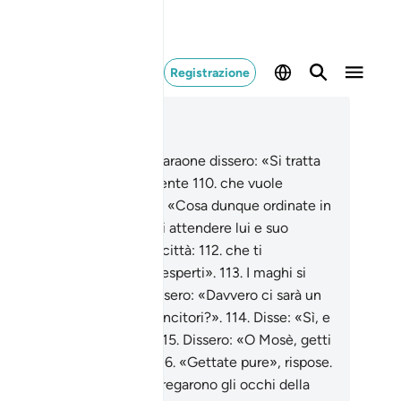
Registrazione
ggere nel contesto
itolo 7, Pagina 165, Juz 9
9
.
I notabili del popolo di Faraone dissero: «Si tratta
rtamente di un mago sapiente
110
.
che vuole
cciarvi dalla vostra terra». «Cosa dunque ordinate in
oposito?»
111
.
Dissero: «Fai attendere lui e suo
tello e manda nunzi nelle città:
112
.
che ti
nducano tutti i maghi più esperti».
113
.
I maghi si
esentarono a Faraone e dissero: «Davvero ci sarà un
mio per noi se saremo i vincitori?».
114
.
Disse: «Sì, e
ltre sarete tra i favoriti».
115
.
Dissero: «O Mosè, getti
o tocca a noi gettare?».
116
.
«Gettate pure», rispose.
po che ebbero gettato, stregarono gli occhi della