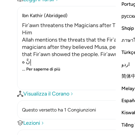
Portu
Ibn Kathir (Abridged)
русск
Fir`awn threatens the Magicians after They bel
Shqip
Him
Allah mentions the threats that the Fir`awn - m
ภาษา
magicians after they believed Musa, peace be 
Türkç
that Fir`awn showed the people. Fir`awn said,
إِنَّ ه
اردو
…
Per saperne di più
简体
Melay
Visualizza il Corano
Españ
Questo versetto ha 1 Congiunzioni
Kiswah
Lezioni
Tiếng 