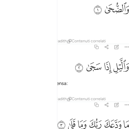
الضحى ١
ﱹ
ﱺ
َٱلضُّحَىٰ ١
Per la luce del mattino,
Tafsir
Lezioni
Riflessi
Hadith
Contenuti correlati
93:2
ﱻ
ﱼ
الليل اذا سجى ٢
ﱽ
ﱾ
َٱلَّيْلِ إِذَا سَجَىٰ ٢
per la notte quando si addensa:
Tafsir
Lezioni
Riflessi
Hadith
Contenuti correlati
93:3
ﱿ
ﲀ
ﲁ
ا ودعك ربك وما قلى ٣
ﲂ
ﲃ
ﲄ
َا وَدَّعَكَ رَبُّكَ وَمَا قَلَىٰ ٣