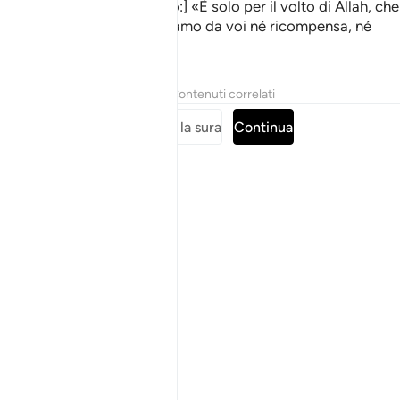
[e interiormente affermano:] «È solo per il volto di Allah, che
vi nutriamo; non ci aspettiamo da voi né ricompensa, né
gratitudine.
Tafsir
Lezioni
Riflessi
Contenuti correlati
Leggi tutta la sura
Continua