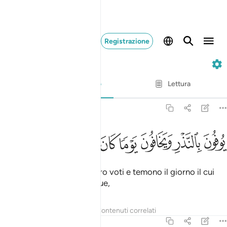
Registrazione
76. Al-Insan
Versetto per versetto
Lettura
Traduzione
: Hamza Roberto Piccardo
76:7
ﱉ
ﱊ
ﱋ
ﱌ
ﱍ
وفون بالنذر ويخافون يوما كان شره مستطيرا ٧
ﱎ
ﱏ
ﱐ
ُوفُونَ بِٱلنَّذْرِ وَيَخَافُونَ يَوْمًۭا كَانَ شَرُّهُۥ مُسْتَطِيرًۭا ٧
coloro che assolvono ai loro voti e temono il giorno il cui
male si propagherà ovunque,
Tafsir
Lezioni
Riflessi
Contenuti correlati
76:8