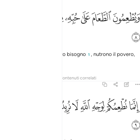
ﱑ
ﱒ
ﱓ
ﱔ
ﱕ
يطعمون الطعام على حبه مسكينا ويتيما واسيرا ٨
ﱖ
ﱗ
َيُطْعِمُونَ ٱلطَّعَامَ عَلَىٰ حُبِّهِۦ مِسْكِينًۭا وَيَتِيمًۭا وَأَسِيرًا ٨
ﱘ
[loro] che, nonostante il loro bisogno
, nutrono il povero,
1
l’orfano e il prigioniero;
Tafsir
Lezioni
Riflessi
Contenuti correlati
76:9
ﱙ
ﱚ
ﱛ
ﱜ
ﱝ
ﱞ
ﱟ
نما نطعمكم لوجه الله لا نريد منكم جزاء ولا شكورا ٩
ﱠ
ﱡ
ﱢ
ِنَّمَا نُطْعِمُكُمْ لِوَجْهِ ٱللَّهِ لَا نُرِيدُ مِنكُمْ جَزَآءًۭ وَلَا شُكُورًا ٩
ﱣ