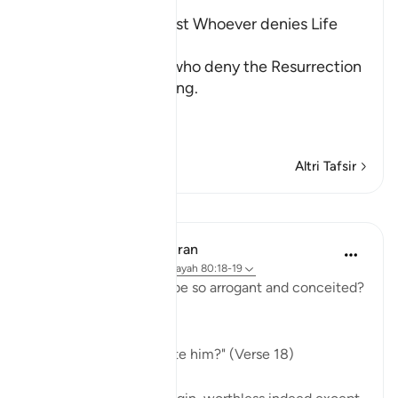
The Refutation against Whoever denies Life
after Death
Allah rebukes those who deny the Resurrection
and the Final Gathering.
قُتِلَ الإِنسَـنُ مَآ أَكْ
…
Per saperne di più
Altri Tafsir
Lezioni
In the Shade of the Quran
31 settimane fa
·
Riferimento
ayah 80:18-19
Indeed, how can man be so arrogant and conceited?
What are his origins:
"Of what did God create him?" (Verse 18)