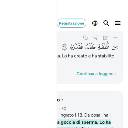
من نطفة خلقه فقدره 
Registrazione
'Abasa
80:19
80:19
ﲊ
ﲋ
ﲌ
ﲍ
ﲎ
Da una goccia di sperma. Lo ha creato e ha stabilito
[il suo destino]
,
1
Parola per parola
Continua a leggere
Leggere nel contesto
Capitolo 80, Pagina 585, Juz 30
17
.
Perisca l’uomo, quell’ingrato !
18
.
Da cosa l’ha
creato Allah?
19
.
Da una goccia di sperma. Lo ha