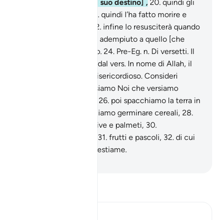
creato e ha stabilito [il suo destino] ,
20
.
quindi gli
ha reso facile la via ,
21
.
quindi l’ha fatto morire e
giacere nella tomba;
22
.
infine lo resusciterà quando
lo vorrà!
23
.
No, non ha adempiuto a quello [che
Allah] gli ha comandato.
24
.
Pre-Eg. n. Di versetti. Il
nome della sura deriva dal vers. In nome di Allah, il
Compassionevole, il Misericordioso. Consideri
l’uomo il suo cibo:
25
.
siamo Noi che versiamo
l’acqua in abbondanza,
26
.
poi spacchiamo la terra in
profondità
27
.
e vi facciamo germinare cereali,
28
.
vitigni e foraggi ,
29
.
olive e palmeti,
30
.
lussureggianti giardini,
31
.
frutti e pascoli,
32
.
di cui
godete voi e il vostro bestiame.
-
Hamza Roberto Piccardo
Leggi il Tafsir
Ibn Kathir (Abridged)