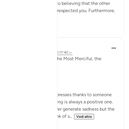
which could also lead to believing that the other
party has purposely disrespected you. Furthermore,
the s...
Vedi altro
18
7
Razia Zahra
2 anni fa
·
Riferimento
ayah 80:17-40
In the Name of Allah, the Most Merciful, the
Especially Merciful,
Gratitude.
Whenever a person expresses thanks to someone
for something the feeling is always a positive one.
Being thankful will never generate sadness but the
very opposite. Let’s think of s...
Vedi altro
27
10