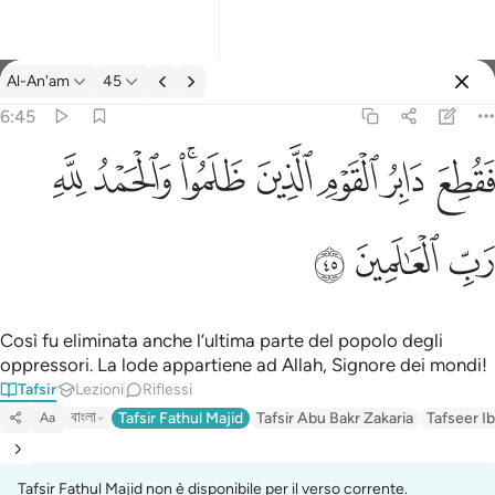
Tafsir: Al-An'am 6:45
Al-An'am
45
Registrazione
6:45
فقطع دابر القوم الذين ظلموا والحمد لله رب العالمين ٤٥
ﱁ
ﱂ
ﱃ
ﱄ
ﱅﱆ
ﱇ
ﱈ
َابِرُ ٱلْقَوْمِ ٱلَّذِينَ ظَلَمُوا۟ ۚ وَٱلْحَمْدُ لِلَّهِ رَبِّ ٱلْعَـٰلَمِينَ ٤٥
ﱉ
ﱊ
ﱋ
Così fu eliminata anche l’ultima parte del popolo degli
oppressori. La lode appartiene ad Allah, Signore dei mondi!
Tafsir
Lezioni
Riflessi
বাংলা
Tafsir Fathul Majid
Tafsir Abu Bakr Zakaria
Tafseer Ib
Aa
Tafsir Fathul Majid non è disponibile per il verso corrente.