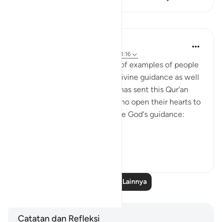
Pelajaran
In the Shade of the Quran
31 minggu yang lalu
·
Referensi
ayat 43:16
With such a clear exposition of examples of people
who benefit by, and follow, divine guidance as well
as those who go astray, God has sent this Qur'an
from on high. Thus, people who open their hearts to
it will benefit by it and receive God's guidance:
"Thus...
Lihat lainnya
1
0
Baca Pelajaran Lainnya
Catatan dan Refleksi