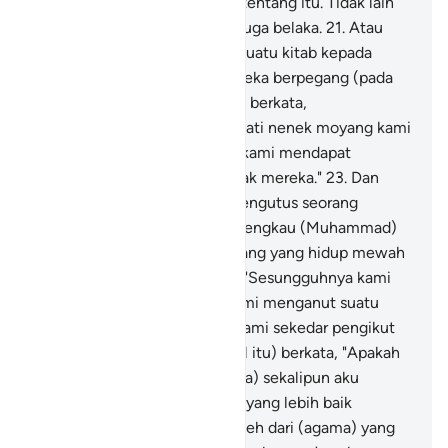
mempunyai ilmu sedikit pun tentang itu. Tidak lain
mereka hanyalah menduga-duga belaka.
21
.
Atau
apakah pernah Kami berikan suatu kitab kepada
mereka sebelumnya, lalu mereka berpegang (pada
kitab itu)?
22
.
Bahkan mereka berkata,
"Sesungguhnya kami mendapati nenek moyang kami
menganut suatu agama, dan kami mendapat
petunjuk untuk mengikuti jejak mereka."
23
.
Dan
demikian juga ketika Kami mengutus seorang
pemberi peringatan sebelum engkau (Muhammad)
dalam suatu negeri, orang-orang yang hidup mewah
(di negeri itu) selalu berkata, "Sesungguhnya kami
mendapati nenek moyang kami menganut suatu
(agama) dan sesungguhnya kami sekedar pengikut
jejak-jejak mereka."
24
.
(Rasul itu) berkata, "Apakah
(kamu akan mengikutinya juga) sekalipun aku
membawa untukmu (agama) yang lebih baik
daripada apa yang kamu peroleh dari (agama) yang