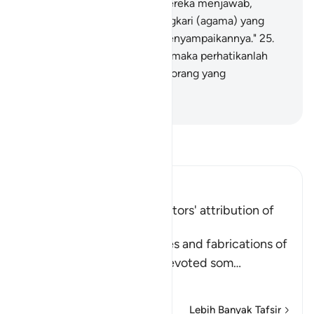
dianut nenek moyangmu." Mereka menjawab,
"Sesungguhnya kami mengingkari (agama) yang
kamu diperintahkan untuk menyampaikannya."
25
.
Lalu Kami binasakan mereka, maka perhatikanlah
bagaimana kesudahan orang-orang yang
mendustakan (kebenaran).
-
Indonesian Islamic affairs ministry
Bacalah Tafsir
Ibn Kathir (Abridged)
Condemnation of the Idolators' attribution of
Offspring to Allah
Here Allah speaks of the lies and fabrications of
the idolators, when they devoted som
…
Baca selengkapnya
Lebih Banyak Tafsir