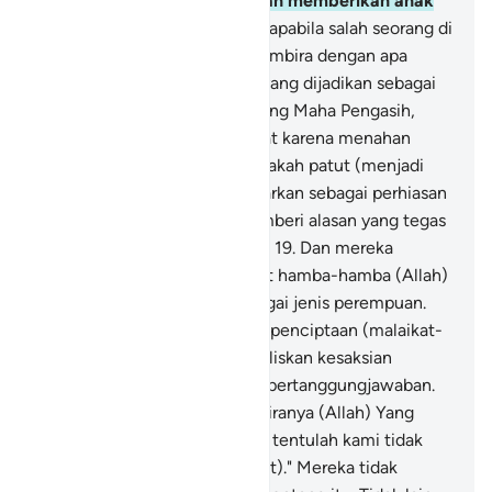
dari yang diciptakan-Nya dan memberikan anak
laki-laki kepadamu?
17
.
Dan apabila salah seorang di
antara mereka diberi kabar gembira dengan apa
(kelahiran anak perempuan) yang dijadikan sebagai
perumpamaan bagi (Allah) Yang Maha Pengasih,
wajahnya menjadi hitam pekat karena menahan
sedih (dan marah).
18
.
Dan apakah patut (menjadi
anak Allah) orang yang dibesarkan sebagai perhiasan
sedang dia tidak mampu memberi alasan yang tegas
dan jelas dalam pertengkaran.
19
.
Dan mereka
menjadikan malaikat-malaikat hamba-hamba (Allah)
Yang Maha Pengasih itu sebagai jenis perempuan.
Apakah mereka menyaksikan penciptaan (malaikat-
malaikat itu)? Kelak akan dituliskan kesaksian
mereka dan akan dimintakan pertanggungjawaban.
20
.
Dan mereka berkata, "Sekiranya (Allah) Yang
Mahapengasih menghendaki, tentulah kami tidak
menyembah mereka (malaikat)." Mereka tidak