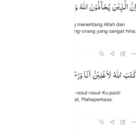
ن الذين يحادون الله ورسوله اولايك في الاذلين ٢٠
اِنَّ
الَّذِیْنَ
یُحَآدُّوْنَ
اللّٰهَ
وَرَسُوْلَهٗۤ
اُولٰٓىِٕكَ
فِی
الْاَذَلِّیْنَ
ِنَّ ٱلَّذِينَ يُحَآدُّونَ ٱللَّهَ وَرَسُولَهُۥٓ أُو۟لَـٰٓئِكَ فِى ٱلْأَذَلِّينَ ٢٠
Sesungguhnya orang-orang yang menentang Allah dan
Rasul-Nya, mereka termasuk orang-orang yang sangat hina.
Tafsir
Pelajaran
Refleksi
58:21
تب الله لاغلبن انا ورسلي ان الله قوي عزيز ٢١
كَتَبَ
اللّٰهُ
لَاَغْلِبَنَّ
اَنَا
وَرُسُلِیْ ؕ
اِنَّ
اللّٰهَ
قَوِیٌّ
عَزِیْزٌ
َتَبَ ٱللَّهُ لَأَغْلِبَنَّ أَنَا۠ وَرُسُلِىٓ ۚ إِنَّ ٱللَّهَ قَوِىٌّ عَزِيزٌۭ ٢١
Allah telah menetapkan, "Aku dan rasul-rasul-Ku pasti
menang." Sungguh, Allah Mahakuat, Mahaperkasa.
Tafsir
Pelajaran
Refleksi
58:22