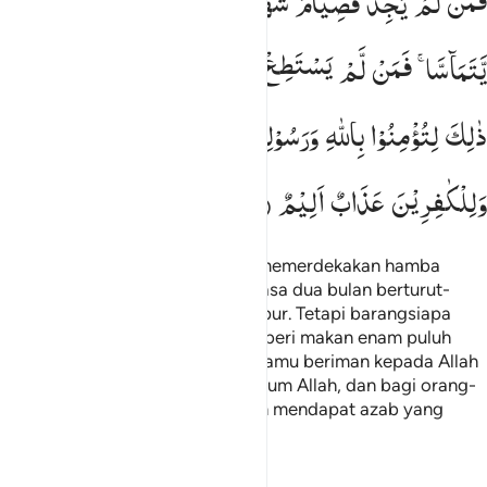
فَمَنْ
لَّمْ
یَجِدْ
فَصِیَامُ
شَهْرَیْنِ
مُتَتَابِعَیْنِ
مِنْ
قَبْلِ
اَنْ
َمَن لَّمْ يَجِدْ فَصِيَامُ شَهْرَيْنِ مُتَتَابِعَيْنِ مِن قَبْلِ أَن يَتَمَآسَّا ۖ فَمَن لَّمْ يَسْتَطِعْ فَإ
یَّتَمَآسَّا ۚ
فَمَنْ
لَّمْ
یَسْتَطِعْ
فَاِطْعَامُ
سِتِّیْنَ
مِسْكِیْنًا ؕ
ذٰلِكَ
لِتُؤْمِنُوْا
بِاللّٰهِ
وَرَسُوْلِهٖ ؕ
وَتِلْكَ
حُدُوْدُ
اللّٰهِ ؕ
وَلِلْكٰفِرِیْنَ
عَذَابٌ
اَلِیْمٌ
Maka barangsiapa tidak dapat (memerdekakan hamba
sahaya), maka (dia wajib) berpuasa dua bulan berturut-
turut sebelum keduanya bercampur. Tetapi barangsiapa
tidak mampu, maka (wajib) memberi makan enam puluh
orang miskin. Demikianlah agar kamu beriman kepada Allah
dan Rasul-Nya. Itulah hukum-hukum Allah, dan bagi orang-
orang yang mengingkarinya akan mendapat azab yang
sangat pedih.