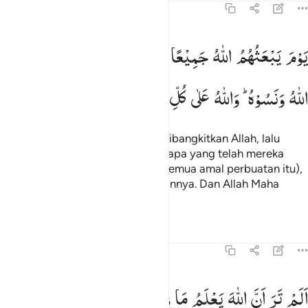
58:6
وم يبعثهم الله جميعا فينبيهم بما عملوا احصاه الله ونسوه والله على ك
یَوْمَ
یَبْعَثُهُمُ
اللّٰهُ
جَمِیْعًا
فَیُنَبِّئُهُمْ
بِمَا
عَمِلُوْا ؕ
اَحْصٰىهُ
َوْمَ يَبْعَثُهُمُ ٱللَّهُ جَمِيعًۭا فَيُنَبِّئُهُم بِمَا عَمِلُوٓا۟ ۚ أَحْصَىٰهُ ٱللَّهُ وَنَسُوهُ 
اللّٰهُ
وَنَسُوْهُ ؕ
وَاللّٰهُ
عَلٰی
كُلِّ
شَیْءٍ
شَهِیْدٌ
Pada hari itu mereka semuanya dibangkitkan Allah, lalu
diberitakan-Nya kepada mereka apa yang telah mereka
kerjakan. Allah menghitungnya (semua amal perbuatan itu),
meskipun mereka telah melupakannya. Dan Allah Maha
Menyaksikan segala sesuatu.
Tafsir
Pelajaran
Refleksi
58:7
لم تر ان الله يعلم ما في السماوات وما في الارض ما يكون من نجوى ثلاثة
اَلَمْ
تَرَ
اَنَّ
اللّٰهَ
یَعْلَمُ
مَا
فِی
السَّمٰوٰتِ
وَمَا
فِی
الْاَرْضِ ؕ
َلَمْ تَرَ أَنَّ ٱللَّهَ يَعْلَمُ مَا فِى ٱلسَّمَـٰوَٰتِ وَمَا فِى ٱلْأَرْضِ ۖ مَا يَكُونُ مِن نَّجْوَىٰ ثَلَـٰثَةٍ