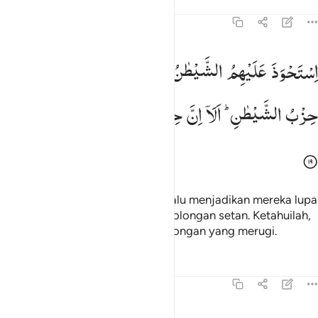
Tafsir
Pelajaran
Refleksi
Qiraat
58:19
ستحوذ عليهم الشيطان فانساهم ذكر الله اولايك حزب الشيطان الا ان 
اِسْتَحْوَذَ
عَلَیْهِمُ
الشَّیْطٰنُ
فَاَنْسٰىهُمْ
ذِكْرَ
اللّٰهِ ؕ
اُولٰٓىِٕكَ
سْتَحْوَذَ عَلَيْهِمُ ٱلشَّيْطَـٰنُ فَأَنسَىٰهُمْ ذِكْرَ ٱللَّهِ ۚ أُو۟لَـٰٓئِكَ حِزْبُ ٱلش
حِزْبُ
الشَّیْطٰنِ ؕ
اَلَاۤ
اِنَّ
حِزْبَ
الشَّیْطٰنِ
هُمُ
الْخٰسِرُوْنَ
Setan telah menguasai mereka, lalu menjadikan mereka lupa
mengingat Allah; mereka itulah golongan setan. Ketahuilah,
bahwa golongan setan itulah golongan yang merugi.
Tafsir
Pelajaran
Refleksi
58:20