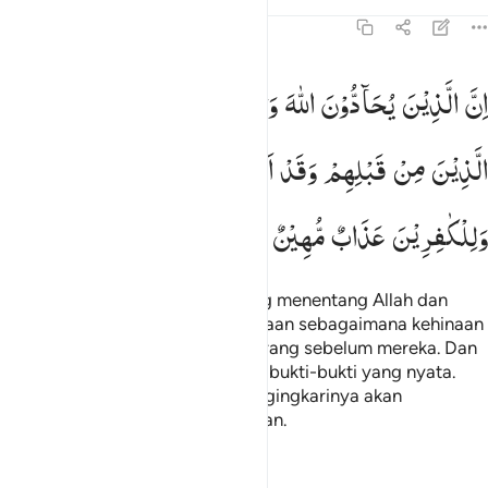
Tafsir
Pelajaran
Refleksi
58:5
ن الذين يحادون الله ورسوله كبتوا كما كبت الذين من قبلهم وقد انزلنا 
اِنَّ
الَّذِیْنَ
یُحَآدُّوْنَ
اللّٰهَ
وَرَسُوْلَهٗ
كُبِتُوْا
كَمَا
كُبِتَ
ِنَّ ٱلَّذِينَ يُحَآدُّونَ ٱللَّهَ وَرَسُولَهُۥ كُبِتُوا۟ كَمَا كُبِتَ ٱلَّذِينَ مِن قَبْلِهِمْ ۚ وَ
الَّذِیْنَ
مِنْ
قَبْلِهِمْ
وَقَدْ
اَنْزَلْنَاۤ
اٰیٰتٍ
بَیِّنٰتٍ ؕ
وَلِلْكٰفِرِیْنَ
عَذَابٌ
مُّهِیْنٌ
Sesungguhnya orang-orang yang menentang Allah dan
Rasul-Nya pasti mendapat kehinaan sebagaimana kehinaan
yang telah didapat oleh orang-orang sebelum mereka. Dan
sungguh, kami telah menurunkan bukti-bukti yang nyata.
Dan bagi orang-orang yang mengingkarinya akan
mendapat azab yang menghinakan.
Tafsir
Pelajaran
Refleksi