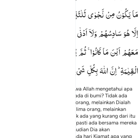
مَا
یَكُوْنُ
مِنْ
نَّجْوٰی
ثَلٰثَةٍ
اِلَّا
هُوَ
رَابِعُهُمْ
وَلَا
خَمْسَةٍ
اِلَّا
هُوَ
سَادِسُهُمْ
وَلَاۤ
اَدْنٰی
مِنْ
ذٰلِكَ
وَلَاۤ
اَكْثَرَ
اِلَّا
هُوَ
مَعَهُمْ
اَیْنَ
مَا
كَانُوْا ۚ
ثُمَّ
یُنَبِّئُهُمْ
بِمَا
عَمِلُوْا
یَوْمَ
الْقِیٰمَةِ ؕ
اِنَّ
اللّٰهَ
بِكُلِّ
شَیْءٍ
عَلِیْمٌ
Tidakkah engkau perhatikan, bahwa Allah mengetahui apa
yang ada di langit dan apa yang ada di bumi? Tidak ada
pembicaraan rahasia antara tiga orang, melainkan Dialah
yang keempatnya. Dan tidak ada lima orang, melainkan
Dialah yang keenamnya. Dan tidak ada yang kurang dari itu
atau lebih banyak, melainkan Dia pasti ada bersama mereka
di mana pun mereka berada. Kemudian Dia akan
memberitakan kepada mereka pada hari Kiamat apa yang