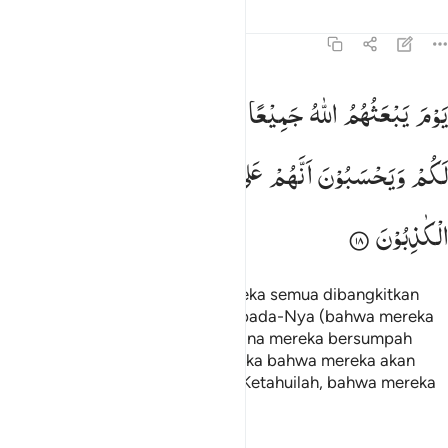
Tafsir
Pelajaran
Refleksi
58:18
وم يبعثهم الله جميعا فيحلفون له كما يحلفون لكم ويحسبون انهم على شيء
یَوْمَ
یَبْعَثُهُمُ
اللّٰهُ
جَمِیْعًا
فَیَحْلِفُوْنَ
لَهٗ
كَمَا
یَحْلِفُوْنَ
َوْمَ يَبْعَثُهُمُ ٱللَّهُ جَمِيعًۭا فَيَحْلِفُونَ لَهُۥ كَمَا يَحْلِفُونَ لَكُمْ ۖ وَيَحْس
لَكُمْ
وَیَحْسَبُوْنَ
اَنَّهُمْ
عَلٰی
شَیْءٍ ؕ
اَلَاۤ
اِنَّهُمْ
هُمُ
الْكٰذِبُوْنَ
(Ingatlah) pada hari (ketika) mereka semua dibangkitkan
Allah, lalu mereka bersumpah kepada-Nya (bahwa mereka
bukan orang musyrik) sebagaimana mereka bersumpah
kepadamu; dan mereka menyangka bahwa mereka akan
memperoleh sesuatu (manfaat). Ketahuilah, bahwa mereka
orang-orang pendusta.