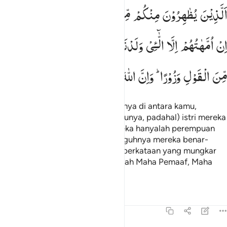
لذين يظاهرون منكم من نسايهم ما هن امهاتهم ان امهاتهم الا اللايي ولد
اَلَّذِیْنَ
یُظٰهِرُوْنَ
مِنْكُمْ
مِّنْ
نِّسَآىِٕهِمْ
مَّا
هُنَّ
اُمَّهٰتِهِمْ ؕ
لَّذِينَ يُظَـٰهِرُونَ مِنكُم مِّن نِّسَآئِهِم مَّا هُنَّ أُمَّهَـٰتِهِمْ ۖ إِنْ أُمَّهَـٰتُهُمْ إِلَّا ٱل
اِنْ
اُمَّهٰتُهُمْ
اِلَّا
الّٰٓـِٔیْ
وَلَدْنَهُمْ ؕ
وَاِنَّهُمْ
لَیَقُوْلُوْنَ
مُنْكَرًا
مِّنَ
الْقَوْلِ
وَزُوْرًا ؕ
وَاِنَّ
اللّٰهَ
لَعَفُوٌّ
غَفُوْرٌ
Orang-orang yang menzihar istrinya di antara kamu,
(menganggap istrinya sebagai ibunya, padahal) istri mereka
itu bukanlah ibunya. Ibu-ibu mereka hanyalah perempuan
yang melahirkannya. Dan sesungguhnya mereka benar-
benar telah mengucapkan suatu perkataan yang mungkar
dan dusta. Dan sesungguhnya Allah Maha Pemaaf, Maha
Pengampun.
Tafsir
Pelajaran
Refleksi
Qiraat
58:3