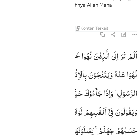
telah mereka kerjakan. Sesungguhnya Allah Maha
Mengetahui segala sesuatu.
Tafsir
Pelajaran
Refleksi
Qiraat
Konten Terkait
58:8
لم تر الى الذين نهوا عن النجوى ثم يعودون لما نهوا عنه ويتناجون بال
اَلَمْ
تَرَ
اِلَی
الَّذِیْنَ
نُهُوْا
عَنِ
النَّجْوٰی
ثُمَّ
یَعُوْدُوْنَ
لِمَا
َلَمْ تَرَ إِلَى ٱلَّذِينَ نُهُوا۟ عَنِ ٱلنَّجْوَىٰ ثُمَّ يَعُودُونَ لِمَا نُهُوا۟ عَنْ
نُهُوْا
عَنْهُ
وَیَتَنٰجَوْنَ
بِالْاِثْمِ
وَالْعُدْوَانِ
وَمَعْصِیَتِ
الرَّسُوْلِ ؗ
وَاِذَا
جَآءُوْكَ
حَیَّوْكَ
بِمَا
لَمْ
یُحَیِّكَ
بِهِ
اللّٰهُ ۙ
وَیَقُوْلُوْنَ
فِیْۤ
اَنْفُسِهِمْ
لَوْلَا
یُعَذِّبُنَا
اللّٰهُ
بِمَا
نَقُوْلُ ؕ
حَسْبُهُمْ
جَهَنَّمُ ۚ
یَصْلَوْنَهَا ۚ
فَبِئْسَ
الْمَصِیْرُ