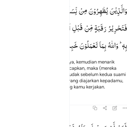
الذين يظاهرون من نسايهم ثم يعودون لما قالوا فتحرير رقبة من قبل ان 
وَالَّذِیْنَ
یُظٰهِرُوْنَ
مِنْ
نِّسَآىِٕهِمْ
ثُمَّ
یَعُوْدُوْنَ
لِمَا
قَالُوْا
َٱلَّذِينَ يُظَـٰهِرُونَ مِن نِّسَآئِهِمْ ثُمَّ يَعُودُونَ لِمَا قَالُوا۟ فَتَحْرِيرُ رَقَبَةٍۢ مِّن
فَتَحْرِیْرُ
رَقَبَةٍ
مِّنْ
قَبْلِ
اَنْ
یَّتَمَآسَّا ؕ
ذٰلِكُمْ
تُوْعَظُوْنَ
بِهٖ ؕ
وَاللّٰهُ
بِمَا
تَعْمَلُوْنَ
خَبِیْرٌ
Dan mereka yang menzihar istrinya, kemudian menarik
kembali apa yang telah mereka ucapkan, maka (mereka
wajib) memerdekakan seorang budak sebelum kedua suami
istri itu bercampur. Demikianlah yang diajarkan kepadamu,
dan Allah Mahateliti atas apa yang kamu kerjakan.
Tafsir
Pelajaran
Refleksi
Qiraat
58:4
من لم يجد فصيام شهرين متتابعين من قبل ان يتماسا فمن لم يستطع فاط