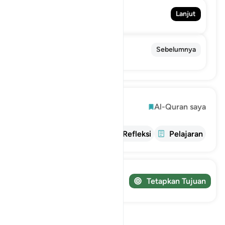
59. Al-Hasyr
Lanjut
Pengusiran
57. Al-Hadid
Sebelumnya
Besi
Mengeksplorasi
Al-Quran saya
informasi
tafsir
Refleksi
Pelajaran
Lacak perjalanan Anda!
Tetapkan Tujuan