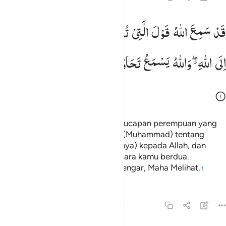
د سمع الله قول التي تجادلك في زوجها وتشتكي الى الله والله يسمع تح
قَدْ
سَمِعَ
اللّٰهُ
قَوْلَ
الَّتِیْ
تُجَادِلُكَ
فِیْ
زَوْجِهَا
وَتَشْتَكِیْۤ
َدْ سَمِعَ ٱللَّهُ قَوْلَ ٱلَّتِى تُجَـٰدِلُكَ فِى زَوْجِهَا وَتَشْتَكِىٓ إِلَى ٱللَّهِ وَٱللَّهُ يَسْ
اِلَی
اللّٰهِ ۖۗ
وَاللّٰهُ
یَسْمَعُ
تَحَاوُرَكُمَا ؕ
اِنَّ
اللّٰهَ
سَمِیْعٌ
بَصِیْرٌ
Sungguh, Allah telah mendengar ucapan perempuan yang
mengajukan gugatan kepadamu (Muhammad) tentang
suaminya, dan mengadukan (halnya) kepada Allah, dan
Allah mendengar percakapan antara kamu berdua.
Sesungguhnya Allah Maha Mendengar, Maha Melihat.
1
Tafsir
Pelajaran
Refleksi
58:2