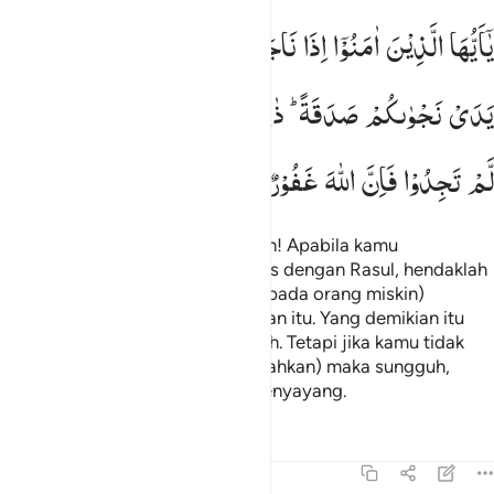
ا ايها الذين امنوا اذا ناجيتم الرسول فقدموا بين يدي نجواكم صدقة ذالك
یٰۤاَیُّهَا
الَّذِیْنَ
اٰمَنُوْۤا
اِذَا
نَاجَیْتُمُ
الرَّسُوْلَ
فَقَدِّمُوْا
بَیْنَ
َـٰٓأَيُّهَا ٱلَّذِينَ ءَامَنُوٓا۟ إِذَا نَـٰجَيْتُمُ ٱلرَّسُولَ فَقَدِّمُوا۟ بَيْنَ يَدَىْ نَجْوَىٰكُ
یَدَیْ
نَجْوٰىكُمْ
صَدَقَةً ؕ
ذٰلِكَ
خَیْرٌ
لَّكُمْ
وَاَطْهَرُ ؕ
فَاِنْ
لَّمْ
تَجِدُوْا
فَاِنَّ
اللّٰهَ
غَفُوْرٌ
رَّحِیْمٌ
Wahai orang-orang yang beriman! Apabila kamu
mengadakan pembicaraan khusus dengan Rasul, hendaklah
kamu mengeluarkan sedekah (kepada orang miskin)
sebelum (melakukan) pembicaraan itu. Yang demikian itu
lebih baik bagimu dan lebih bersih. Tetapi jika kamu tidak
memperoleh (yang akan disedekahkan) maka sungguh,
Allah Maha Pengampun, Maha Penyayang.
Tafsir
Pelajaran
Refleksi
58:13