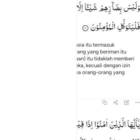
وَلَیْسَ
بِضَآرِّهِمْ
شَیْـًٔا
اِلَّا
بِاِذْنِ
اللّٰهِ ؕ
وَعَلَی
اللّٰهِ
فَلْیَتَوَكَّلِ
الْمُؤْمِنُوْنَ
Sesungguhnya pembicaraan rahasia itu termasuk
(perbuatan) setan, agar orang-orang yang beriman itu
bersedih hati, sedang (pembicaraan) itu tidaklah memberi
bencana sedikit pun kepada mereka, kecuali dengan izin
Allah. Dan kepada Allah hendaknya orang-orang yang
beriman bertawakal.
Tafsir
Pelajaran
Refleksi
Qiraat
58:11
ا ايها الذين امنوا اذا قيل لكم تفسحوا في المجالس فافسحوا يفسح الله لك
یٰۤاَیُّهَا
الَّذِیْنَ
اٰمَنُوْۤا
اِذَا
قِیْلَ
لَكُمْ
تَفَسَّحُوْا
فِی
الْمَجٰلِسِ
َـٰٓأَيُّهَا ٱلَّذِينَ ءَامَنُوٓا۟ إِذَا قِيلَ لَكُمْ تَفَسَّحُوا۟ فِى ٱلْمَجَـٰلِسِ فَٱفْسَحُو