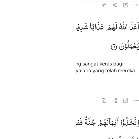
58:15
عد الله لهم عذابا شديدا انهم ساء ما كانوا يعملون ١٥
اَعَدَّ
اللّٰهُ
لَهُمْ
عَذَابًا
شَدِیْدًا ؕ
اِنَّهُمْ
سَآءَ
مَا
كَانُوْا
َعَدَّ ٱللَّهُ لَهُمْ عَذَابًۭا شَدِيدًا ۖ إِنَّهُمْ سَآءَ مَا كَانُوا۟ يَعْمَلُونَ ١٥
یَعْمَلُوْنَ
Allah telah menyediakan azab yang sangat keras bagi
mereka. Sungguh, betapa buruknya apa yang telah mereka
kerjakan.
Tafsir
Pelajaran
Refleksi
58:16
تخذوا ايمانهم جنة فصدوا عن سبيل الله فلهم عذاب مهين ١٦
اِتَّخَذُوْۤا
اَیْمَانَهُمْ
جُنَّةً
فَصَدُّوْا
عَنْ
سَبِیْلِ
اللّٰهِ
فَلَهُمْ
تَّخَذُوٓا۟ أَيْمَـٰنَهُمْ جُنَّةًۭ فَصَدُّوا۟ عَن سَبِيلِ ٱللَّهِ فَلَهُمْ عَذَابٌۭ مُّهِينٌۭ