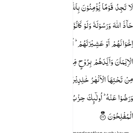
ا تجد قوما يومنون بالله واليوم الاخر يوادون من حاد الله ورسوله ولو ك
لَا
تَجِدُ
قَوْمًا
یُّؤْمِنُوْنَ
بِاللّٰهِ
وَالْیَوْمِ
الْاٰخِرِ
یُوَآدُّوْنَ
مَنْ
َّا تَجِدُ قَوْمًۭا يُؤْمِنُونَ بِٱللَّهِ وَٱلْيَوْمِ ٱلْـَٔاخِرِ يُوَآدُّونَ مَنْ حَآدّ
حَآدَّ
اللّٰهَ
وَرَسُوْلَهٗ
وَلَوْ
كَانُوْۤا
اٰبَآءَهُمْ
اَوْ
اَبْنَآءَهُمْ
اَوْ
اِخْوَانَهُمْ
اَوْ
عَشِیْرَتَهُمْ ؕ
اُولٰٓىِٕكَ
كَتَبَ
فِیْ
قُلُوْبِهِمُ
الْاِیْمَانَ
وَاَیَّدَهُمْ
بِرُوْحٍ
مِّنْهُ ؕ
وَیُدْخِلُهُمْ
جَنّٰتٍ
تَجْرِیْ
مِنْ
تَحْتِهَا
الْاَنْهٰرُ
خٰلِدِیْنَ
فِیْهَا ؕ
رَضِیَ
اللّٰهُ
عَنْهُمْ
وَرَضُوْا
عَنْهُ ؕ
اُولٰٓىِٕكَ
حِزْبُ
اللّٰهِ ؕ
اَلَاۤ
اِنَّ
حِزْبَ
اللّٰهِ
هُمُ
الْمُفْلِحُوْنَ