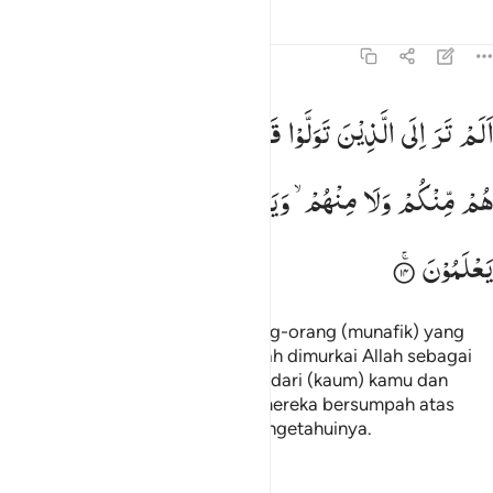
Tafsir
Pelajaran
Refleksi
58:14
لم تر الى الذين تولوا قوما غضب الله عليهم ما هم منكم ولا منهم ويح
اَلَمْ
تَرَ
اِلَی
الَّذِیْنَ
تَوَلَّوْا
قَوْمًا
غَضِبَ
اللّٰهُ
عَلَیْهِمْ ؕ
مَا
َلَمْ تَرَ إِلَى ٱلَّذِينَ تَوَلَّوْا۟ قَوْمًا غَضِبَ ٱللَّهُ عَلَيْهِم مَّا هُم مِّنكُمْ وَلَا مِنْهُمْ
هُمْ
مِّنْكُمْ
وَلَا
مِنْهُمْ ۙ
وَیَحْلِفُوْنَ
عَلَی
الْكَذِبِ
وَهُمْ
یَعْلَمُوْنَ
Tidakkah engkau perhatikan orang-orang (munafik) yang
menjadikan suatu kaum yang telah dimurkai Allah sebagai
sahabat? Orang-orang itu bukan dari (kaum) kamu dan
bukan dari (kaum) mereka. Dan mereka bersumpah atas
kebohongan, sedang mereka mengetahuinya.
Tafsir
Pelajaran
Refleksi