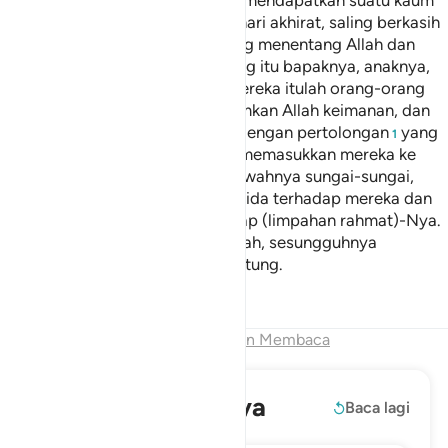
Engkau (Muhammad) tidak akan mendapatkan suatu kaum
yang beriman kepada Allah dan hari akhirat, saling berkasih
sayang dengan orang-orang yang menentang Allah dan
Rasul-Nya, sekalipun orang-orang itu bapaknya, anaknya,
saudaranya atau keluarganya. Mereka itulah orang-orang
yang dalam hatinya telah ditanamkan Allah keimanan, dan
Allah telah menguatkan mereka dengan pertolongan
yang
1
datang dari Dia. Lalu Dia (Allah) memasukkan mereka ke
dalam surga yang mengalir di bawahnya sungai-sungai,
mereka kekal di dalamnya. Allah rida terhadap mereka dan
mereka pun merasa puas terhadap (limpahan rahmat)-Nya.
Merekalah golongan Allah. Ingatlah, sesungguhnya
golongan Allah itulah yang beruntung.
Tafsir
Pelajaran
Refleksi
Akhir Bab
Lanjutkan Membaca
Baca selengkapnya
Baca lagi