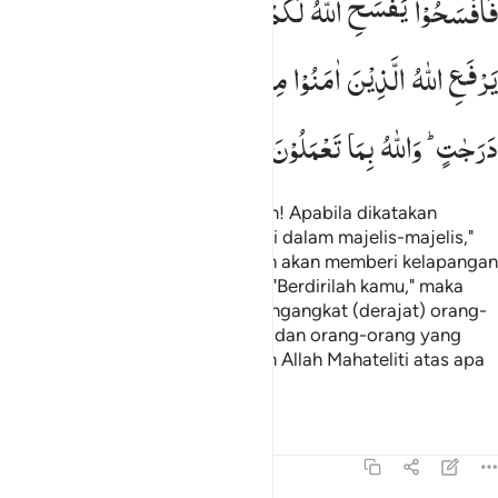
فَافْسَحُوْا
یَفْسَحِ
اللّٰهُ
لَكُمْ ۚ
وَاِذَا
قِیْلَ
انْشُزُوْا
فَانْشُزُوْا
یَرْفَعِ
اللّٰهُ
الَّذِیْنَ
اٰمَنُوْا
مِنْكُمْ ۙ
وَالَّذِیْنَ
اُوْتُوا
الْعِلْمَ
دَرَجٰتٍ ؕ
وَاللّٰهُ
بِمَا
تَعْمَلُوْنَ
خَبِیْرٌ
Wahai orang-orang yang beriman! Apabila dikatakan
kepadamu, "Berilah kelapangan di dalam majelis-majelis,"
maka lapangkanlah, niscaya Allah akan memberi kelapangan
untukmu. Dan apabila dikatakan, "Berdirilah kamu," maka
berdirilah, niscaya Allah akan mengangkat (derajat) orang-
orang yang beriman di antaramu dan orang-orang yang
diberi ilmu beberapa derajat. Dan Allah Mahateliti atas apa
yang kamu kerjakan.
Tafsir
Pelajaran
Refleksi
Qiraat
58:12