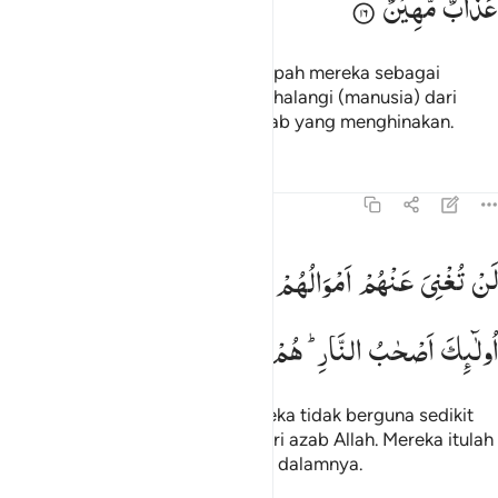
عَذَابٌ
مُّهِیْنٌ
Mereka menjadikan sumpah-sumpah mereka sebagai
perisai, lalu mereka menghalang-halangi (manusia) dari
jalan Allah; maka bagi mereka azab yang menghinakan.
Tafsir
Pelajaran
Refleksi
58:17
ن تغني عنهم اموالهم ولا اولادهم من الله شييا اولايك اصحاب النار هم في
لَنْ
تُغْنِیَ
عَنْهُمْ
اَمْوَالُهُمْ
وَلَاۤ
اَوْلَادُهُمْ
مِّنَ
اللّٰهِ
شَیْـًٔا ؕ
َّن تُغْنِىَ عَنْهُمْ أَمْوَٰلُهُمْ وَلَآ أَوْلَـٰدُهُم مِّنَ ٱللَّهِ شَيْـًٔا ۚ أُو۟لَـٰٓئِكَ أَصْحَـٰبُ ٱلنَّارِ ۖ هُم
اُولٰٓىِٕكَ
اَصْحٰبُ
النَّارِ ؕ
هُمْ
فِیْهَا
خٰلِدُوْنَ
Harta benda dan anak-anak mereka tidak berguna sedikit
pun (untuk menolong) mereka dari azab Allah. Mereka itulah
penghuni neraka, mereka kekal di dalamnya.