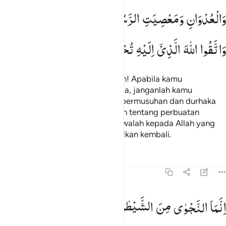
وَالْعُدْوَانِ
وَمَعْصِیَتِ
الرَّسُوْلِ
وَتَنَاجَوْا
بِالْبِرِّ
وَالتَّقْوٰی ؕ
وَاتَّقُوا
اللّٰهَ
الَّذِیْۤ
اِلَیْهِ
تُحْشَرُوْنَ
Wahai orang-orang yang beriman! Apabila kamu
mengadakan pembicaraan rahasia, janganlah kamu
membicarakan perbuatan dosa, permusuhan dan durhaka
kepada Rasul. Tetapi bicarakanlah tentang perbuatan
kebajikan dan takwa. Dan bertakwalah kepada Allah yang
kepada-Nya kamu akan dikumpulkan kembali.
Tafsir
Pelajaran
Refleksi
Qiraat
58:10
نما النجوى من الشيطان ليحزن الذين امنوا وليس بضارهم شييا الا باذن ا
اِنَّمَا
النَّجْوٰی
مِنَ
الشَّیْطٰنِ
لِیَحْزُنَ
الَّذِیْنَ
اٰمَنُوْا
ِنَّمَا ٱلنَّجْوَىٰ مِنَ ٱلشَّيْطَـٰنِ لِيَحْزُنَ ٱلَّذِينَ ءَامَنُوا۟ وَلَيْسَ بِضَآرِّ