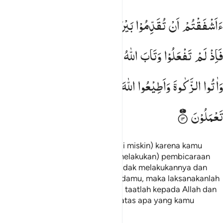
اشفقتم ان تقدموا بين يدي نجواكم صدقات فاذ لم تفعلوا وتاب الله عليكم 
ءَاَشْفَقْتُمْ
اَنْ
تُقَدِّمُوْا
بَیْنَ
یَدَیْ
نَجْوٰىكُمْ
صَدَقٰتٍ ؕ
َأَشْفَقْتُمْ أَن تُقَدِّمُوا۟ بَيْنَ يَدَىْ نَجْوَىٰكُمْ صَدَقَـٰتٍۢ ۚ فَإِذْ لَمْ تَفْعَلُوا۟ وَ
فَاِذْ
لَمْ
تَفْعَلُوْا
وَتَابَ
اللّٰهُ
عَلَیْكُمْ
فَاَقِیْمُوا
الصَّلٰوةَ
وَاٰتُوا
الزَّكٰوةَ
وَاَطِیْعُوا
اللّٰهَ
وَرَسُوْلَهٗ ؕ
وَاللّٰهُ
خَبِیْرٌ
بِمَا
تَعْمَلُوْنَ
Apakah kamu takut akan (menjadi miskin) karena kamu
memberikan sedekah sebelum (melakukan) pembicaraan
dengan Rasul? Tetapi jika kamu tidak melakukannya dan
Allah telah memberi ampun kepadamu, maka laksanakanlah
salat, dan tunaikanlah zakat serta taatlah kepada Allah dan
Rasul-Nya! Dan Allah Mahateliti atas apa yang kamu
kerjakan.