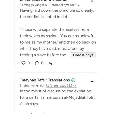
31 minggu yang lalu
·
Referensi
ayat 58:3
Having laid down the principle so clearly,
the verdict is stated in detail:
"Those who separate themselves from
their wives by saying, 'You are as unlawful
to me as my mother,' and then go back on
what they have said, must atone by
freeing a slave before the ...
Lihat lainnya
0
0
Tulayhah Tafsir Translations
5 tahun yang lalu
·
Referensi
ayat 58:3
In the midst of discussing the expiation
for a certain sin in surah al-Mujadilah [58],
Allah says: