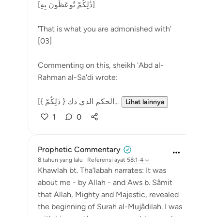
[ذَٰلِكُمْ تُوعَظُونَ بِهِ]
'That is what you are admonished with'
[03]
Commenting on this, sheikh 'Abd al-
Rahman al-Sa'di wrote:
[{ ذَلِكُمْ } الحكم الذي ذك...
Lihat lainnya
1
0
Prophetic Commentary
8 tahun yang lalu
·
Referensi
ayat 58:1-4
Khawlah bt. Tha‘labah narrates: It was
about me - by Allah - and Aws b. Sâmit
that Allah, Mighty and Majestic, revealed
the beginning of Surah al-Mujâdilah. I was