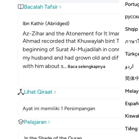
Portu
Bacalah Tafsir
русск
Ibn Kathir (Abridged)
Shqip
Az-Zihar and the Atonement for It Imam
Ahmad recorded that Khuwaylah bint Tha`labah s
ภาษา
beginning of Surat Al-Mujadilah in connection
Türkç
my husband and had grown old and difficult. O
with him about s
…
اردو
Baca selengkapnya
简体
Melay
Lihat Qiraat
Españ
Ayat ini memiliki 1 Persimpangan
Kiswah
Pelajaran
Tiếng 
In the Shade of the Quran