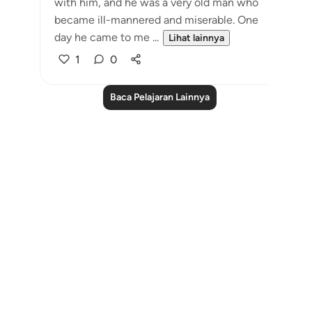
with him, and he was a very old man who
became ill-mannered and miserable. One
day he came to me ...
Lihat lainnya
1
0
Baca Pelajaran Lainnya
Notes
placeholders
close