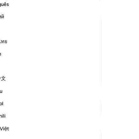
du
guês
Pe
ий
ke
uc
se
aid, "By Allah! Allah sent down the
be
ไทย
da
 with me and `Aws bin As-Samit. He was
e
Ma
ne day, he came to me and I argued
sa
tu
中文
Lebih Banyak Tafsir
ti
pu
u
ke
Al
ol
Lihat Persimpangan
me
ili
-
In
Refleksi
Việt
Ca
tareq abed