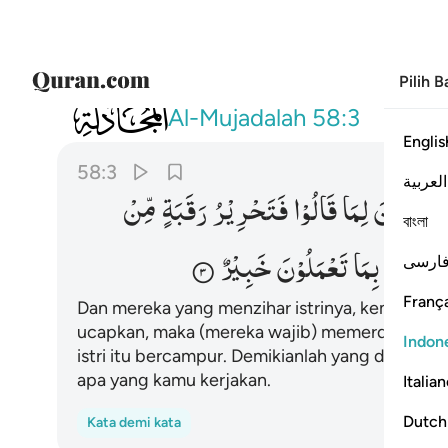
Pilih 
058
والذين يظاهرون من نسايهم ثم يعودون لما قا
Al-Mujadalah
58:3
Englis
58:3
العربية
یَعُوْدُوْنَ
لِمَا
قَالُوْا
فَتَحْرِیْرُ
رَقَبَةٍ
مِّنْ
বাংলা
هٖ
وَاللّٰهُ
بِمَا
تَعْمَلُوْنَ
خَبِیْرٌ
ارسی
França
Dan mereka yang menzihar istrinya, kemudian 
ucapkan, maka (mereka wajib) memerdekakan
Indon
istri itu bercampur. Demikianlah yang diajarka
apa yang kamu kerjakan.
Italia
Dutch
Kata demi kata