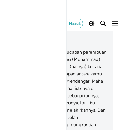
Masuk
ca dalam Konteks
 58, Halaman 488, Juz 28
Sungguh, Allah telah mendengar ucapan perempuan
ng mengajukan gugatan kepadamu (Muhammad)
ntang suaminya, dan mengadukan (halnya) kepada
lah, dan Allah mendengar percakapan antara kamu
rdua. Sesungguhnya Allah Maha Mendengar, Maha
lihat.
2
.
Orang-orang yang menzihar istrinya di
tara kamu, (menganggap istrinya sebagai ibunya,
ahal) istri mereka itu bukanlah ibunya. Ibu-ibu
reka hanyalah perempuan yang melahirkannya. Dan
sungguhnya mereka benar-benar telah
ngucapkan suatu perkataan yang mungkar dan