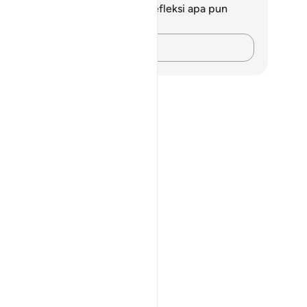
da tidak memiliki catatan atau refleksi apa pun
ngenai ayat ini.
Catatlah pikiran Anda…