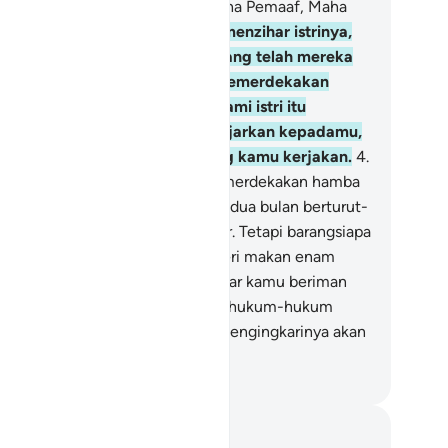
sta. Dan sesungguhnya Allah Maha Pemaaf, Maha
ngampun.
3
.
Dan mereka yang menzihar istrinya,
mudian menarik kembali apa yang telah mereka
apkan, maka (mereka wajib) memerdekakan
orang budak sebelum kedua suami istri itu
rcampur. Demikianlah yang diajarkan kepadamu,
n Allah Mahateliti atas apa yang kamu kerjakan.
4
.
ka barangsiapa tidak dapat (memerdekakan hamba
haya), maka (dia wajib) berpuasa dua bulan berturut-
rut sebelum keduanya bercampur. Tetapi barangsiapa
dak mampu, maka (wajib) memberi makan enam
luh orang miskin. Demikianlah agar kamu beriman
pada Allah dan Rasul-Nya. Itulah hukum-hukum
lah, dan bagi orang-orang yang mengingkarinya akan
ndapat azab yang sangat pedih.
donesian Islamic affairs ministry
tatan dan Refleksi