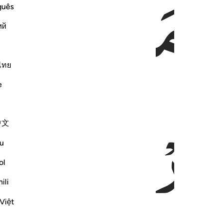
ٰهِ
مَا
فِی
السَّ
guês
ий
ไทย
الْاَرْضِ
وَهُوَ
e
中文
u
ol
ili
Việt