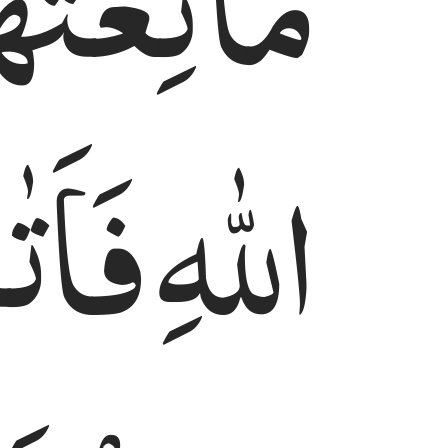
مَّانِعَتُه
اللّٰهِ
فَاَت