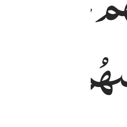
ُمْ
حُصُوْنُه
ٰىهُمُ
اللّٰهُ
مِ