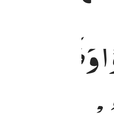
ا
وَظَنُّوْۤا
اَنَّ