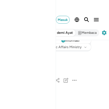
Masuk
Ayat demi Ayat
Membaca
informasi
Mendengarkan
Terjemahan
: Indonesian Islamic Affairs Ministry
سبح لله ما في السماوات وما في الارض وهو العزيز
سَبَّحَ لِلَّهِ مَا فِى ٱلسَّمَـٰوَٰتِ وَمَا فِى ٱلْأَرْضِ ۖ و