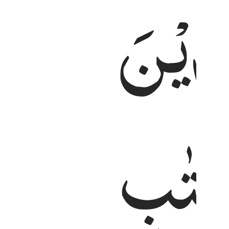
َذِیْنَ
نُّوٓا۟ أَنَّهُم مَّانِعَتُهُمْ حُصُونُهُم مِّنَ ٱللَّهِ فَأَتَىٰهُمُ ٱللَّهُ مِنْ 
كِتٰبِ