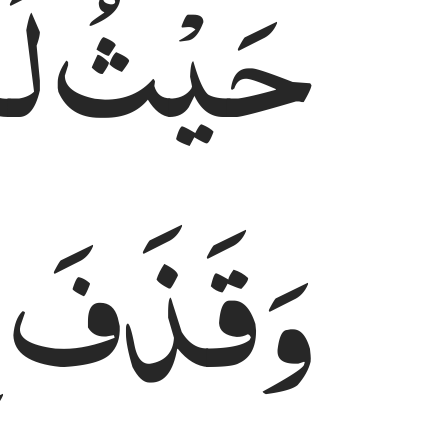
حَیْثُ
لَ
وَقَذَفَ
ف