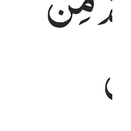
ُمْ
مِّنَ
نْ