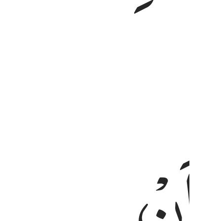
ِ
ْ
اَنْ