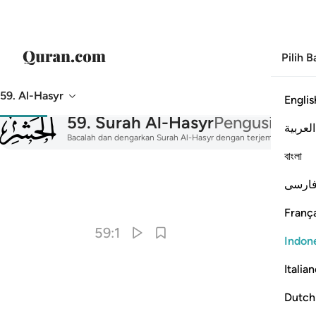
Pilih 
59. Al-Hasyr
Englis
059
59
.
Surah Al-Hasyr
Pengusiran
العربية
Bacalah dan dengarkan Surah Al-Hasyr dengan terjemahan, tafsir, 
বাংলা
ارسی
França
59:1
Indon
Italia
Dutch