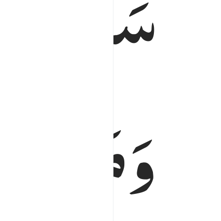
سَبَّحَ
لِلّ
وَمَا
فِی
 ۚ