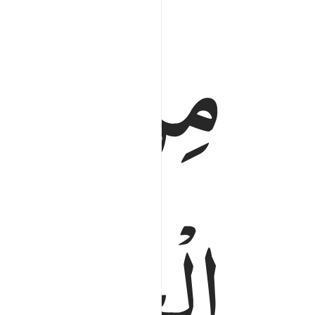
مِنْ
دِیَا
الْحَشْرِ ؔؕ