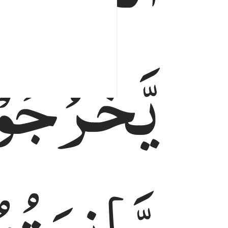
یَّخْرُجُوْ