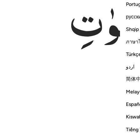
مٰوٰتِ
Portu
русск
Shqip
ภาษา
Türkç
اردو
简体
Melay
Españ
Kiswah
Tiếng 