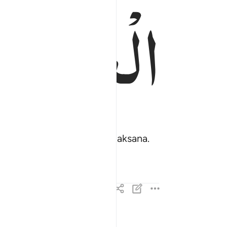
الْعَزِیْزُ
 Yang Mahaperkasa, Mahabijaksana.
هو الذي اخرج الذين كفروا من اهل الكتاب من دياره