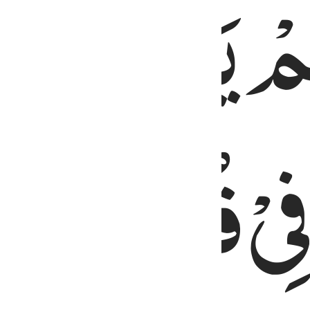
مْ
یَحْتَسِبُو
ِیْ
قُلُوْبِهِمُ