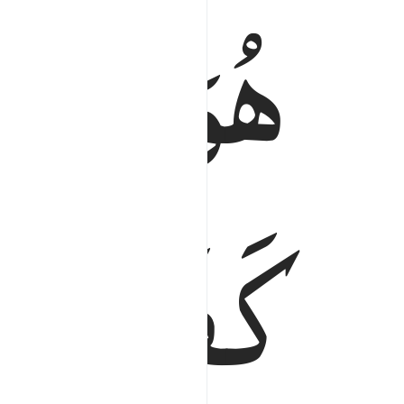
هُوَ
الَّذِی
هُوَ ٱلَّذِىٓ أَخْرَجَ ٱلَّذِينَ كَفَرُوا۟ مِنْ أَهْلِ ٱلْك
كَفَرُوْا
م