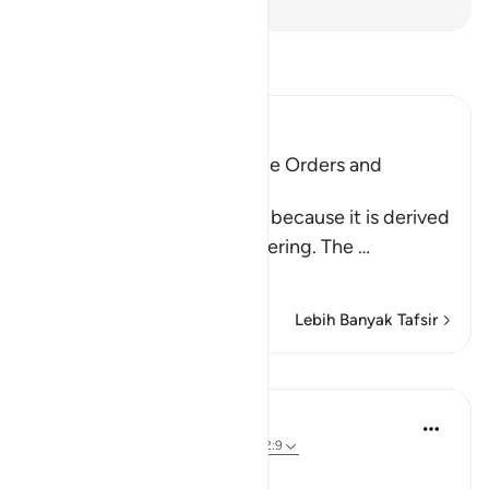
-
Indonesian Islamic affairs ministry
Bacalah Tafsir
Ibn Kathir (Abridged)
Al-Jumu`ah (Friday), and the Orders and
Etiquette for Friday
Friday is called Al-Jumu`ah because it is derived
from Al-Jam`, literally, gathering. The
…
Baca selengkapnya
Lebih Banyak Tafsir
Pelajaran
In the Shade of the Quran
31 minggu yang lalu
·
Referensi
ayat 62:9
The Congregation on Friday