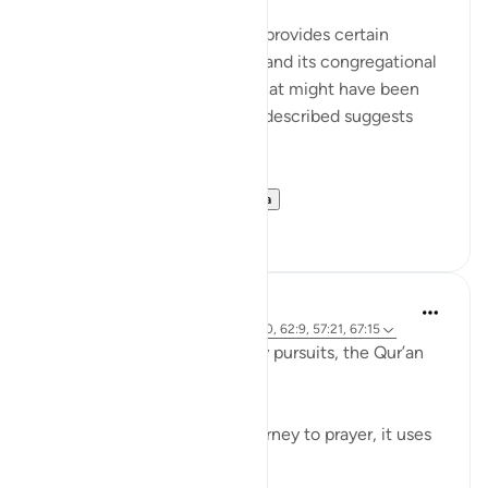
The last section of the surah provides certain
teachings concerning Friday and its congregational
prayer. It refers to an event that might have been
repeated; given the way it is described suggests
such repetition:
Believers! When ...
Lihat lainnya
0
0
Waleed Basyouni
5 tahun yang lalu
·
Referensi
ayat 51:50, 62:9, 57:21, 67:15
When speaking about worldly pursuits, the Qur’an
uses the term, فَامْشُوا / 'Walk'
⠀⠀⠀⠀⠀⠀⠀
When speaking about our journey to prayer, it uses
the term, فَاسْعَوْا / 'Proceed'