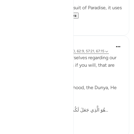
⠀⠀⠀⠀⠀⠀⠀
When speaking about our pursuit of Paradise, it uses
the term, سَابِقُوا / ...
Lihat lainnya
61
11
Ammar AlShukry
5 tahun yang lalu
·
Referensi
ayat 51:50, 62:9, 57:21, 67:15
Allah tells us how to pace ourselves regarding our
goals, gives us speed settings if you will, that are
mentioned in the Quran.
When it comes to work, livelihood, the Dunya, He
says,
هُوَ الَّذِي جَعَلَ لَكُمُ الْأَرْضَ ذَلُولًا فَامْشُوا فِي مَنَاكِبِهَا...
Lihat lainnya
36
6