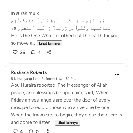
Quran.
In surah mulk
هُوَ ٱلَّذِى جَعَلَ لَكُمُ ٱلْأَرْضَ ذَلُولًۭا فَٱمْشُوا۟ فِى
مَنَاكِبِهَا وَكُلُوا۟ مِن رِّزْقِهِۦ ۖ وَإِلَيْهِ ٱلنُّشُورُ ١٥
He is the One Who smoothed out the earth for you,
so move a...
Lihat lainnya
26
4
Rushana Roberts
5 tahun yang lalu
·
Referensi
ayat 62:9
Abu Huraira reported: The Messenger of Allah,
peace, and blessings be upon him, said, 'When
Friday arrives, angels are over the door of every
mosque to record those who arrive one by one.
When the Imam sits to begin, they close their scrolls
and come to listen...
Lihat lainnya
4
0