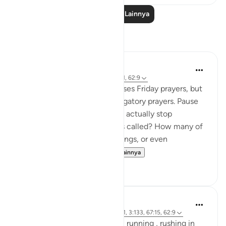
Baca Pelajaran Lainnya
Refleksi
Abdul Azim
2 tahun yang lalu
·
Referensi
ayat 62:11, 62:9
This verse specifically addresses Friday prayers, but
its message applies to all obligatory prayers. Pause
and reflect—how many of us actually stop
everything when the adhan is called? How many of
us continue with work, meetings, or even
entertainment, as if t...
Lihat lainnya
19
4
Asma Tariq
2 tahun yang lalu
·
Referensi
ayat 57:21, 3:133, 67:15, 62:9
Allah uses words for walking , running , rushing in