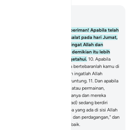
Baca dalam Konteks
Bab 62, Halaman 500, Juz 28
9
.
Wahai orang-orang yang beriman! Apabila telah
diseru untuk melaksanakan salat pada hari Jumat,
maka segeralah kamu mengingat Allah dan
tinggalkanlah jual beli. Yang demikian itu lebih
baik bagimu jika kamu mengetahui.
10
.
Apabila
salat telah dilaksanakan, maka bertebaranlah kamu di
bumi; carilah karunia Allah dan ingatlah Allah
banyak-banyak agar kamu beruntung.
11
.
Dan apabila
mereka melihat perdagangan atau permainan,
mereka segera menuju kepadanya dan mereka
tinggalkan engkau (Muhammad) sedang berdiri
(berkhotbah). Katakanlah, "Apa yang ada di sisi Allah
lebih baik daripada permainan dan perdagangan," dan
Allah Pemberi rezeki yang terbaik.