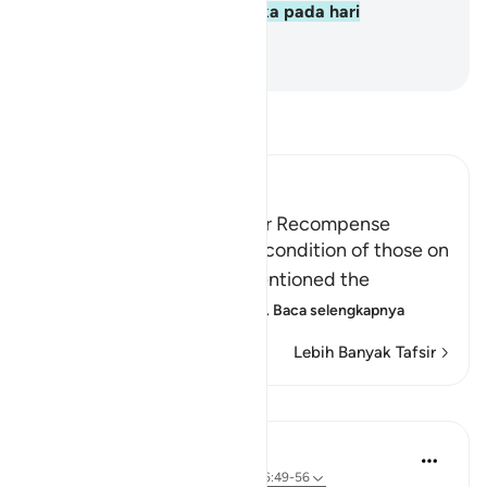
Itulah hidangan untuk mereka pada hari
pembalasan."
-
Indonesian Islamic affairs ministry
Bacalah Tafsir
Ibn Kathir (Abridged)
Those on the Left and Their Recompense
After Allah mentioned the condition of those on
the right hand, He then mentioned the
condition of those on the
…
Baca selengkapnya
Lebih Banyak Tafsir
Pelajaran
In the Shade of the Quran
31 minggu yang lalu
·
Referensi
ayat 56:49-56