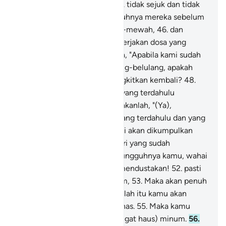
naungan asap yang hitam,
44
.
tidak sejuk dan tidak
menyenangkan.
45
.
Sesungguhnya mereka sebelum
itu (dahulu) hidup bermewah-mewah,
46
.
dan
mereka terus-menerus mengerjakan dosa yang
besar,
47
.
dan mereka berkata, "Apabila kami sudah
mati, menjadi tanah dan tulang-belulang, apakah
kami benar-benar akan dibangkitkan kembali?
48
.
Apakah nenek moyang kami yang terdahulu
(dibangkitkan pula)?"
49
.
Katakanlah, "(Ya),
sesungguhnya orang-orang yang terdahulu dan yang
kemudian,
50
.
semuanya pasti akan dikumpulkan
pada waktu tertentu, pada hari yang sudah
dimaklumi.
51
.
Kemudian sesungguhnya kamu, wahai
orang-orang yang sesat lagi mendustakan!
52
.
pasti
akan memakan pohon zaqqum,
53
.
Maka akan penuh
perutmu dengannya.
54
.
Setelah itu kamu akan
memimun air yang sangat panas.
55
.
Maka kamu
minum seperti unta (yang sangat haus) minum.
56
.