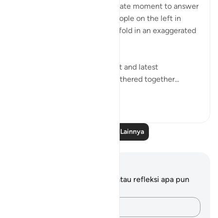
The surah seizes this appropriate moment to answer
the question posed by the people on the left in
Verses 47-48, which they unfold in an exaggerated
sense of incredulity:
"Say: All people of the earliest and latest
generations will indeed be gathered together...
Lihat lainnya
0
0
Baca Pelajaran Lainnya
Catatan dan Refleksi
Anda tidak memiliki catatan atau refleksi apa pun
mengenai ayat ini.
Catatlah pikiran Anda…